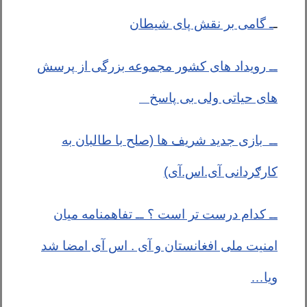
ـ
ـ گامی بر نقش پای شیطان
ــ رویداد های کشور مجموعه بزرگی از پرسش
های حیاتی ولی بی پاسخ
ــ
بازی جدید شریف ها (صلح با طالبان به
کارګردانی آی.اس.آی)
ــ
کدام درست تر است ؟ ــ تفاهمنامه میان
امنیت ملی افغانستان و آی . اس آی امضا شد
ویا…