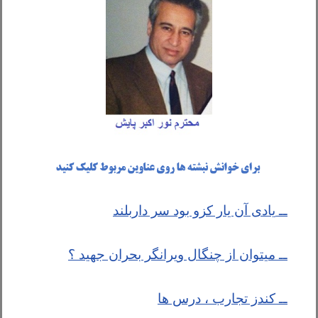
ــ
یادی آن یار کزو بود سر داربلند
ــ
میتوان از چنگال ویرانگر بحران جهید ؟
ــ کندز تجارب ، درس ها