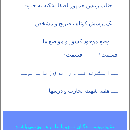
ــ جناب رییس جمهور لطفا «تکیه به جلو
»
ــ یک پرسش کوتاه ، صریح و مشخص
ــ
وضع موجود کشور و مواضع ما
قسمت
۱
قسمت
۲
ــ اینګونه فساد را به (ص) باید نوشت
ــ
هفته شهید، تجارب و درسها
عقاید نویسنــــدگـان لـــزوما نظــر هـــوډ نمی باشــد