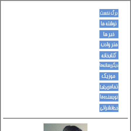
کـــــور پاڼه
لیکنی
خبرونه
هــــنر او ادب
کتـــــابونه
ســــایټــونه
مــــــوزیک
اړیکی
نویسنده ها
د هــــــوډکـړنلاره