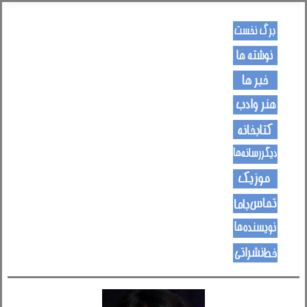
کـــــور پاڼه
لیکنی
خبرونه
هــــنر او ادب
کتـــــابونه
ســــایټــونه
مــــــوزیک
اړیکی
نویسنده ها
د هــــــوډکـړنلاره