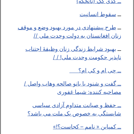
ــ
گدی گک (نانځکه)
ــ
سقوط انسانیت
ــ
طرح پیشنهادی در مورد بهبود وضع و موقف
زنان افغانستان به دولت وحدت ملی //
ــ
بهبود شرایط زندگی زنان وظیفهٔ اجتناب
ناپذیر حکومت وحدت ملی! / /
ــ چی ام و کی ام؟
ــ گفت و شنود با بانو صالحه وهاب واصل /
مصاحبه کننده: شیما غفوری
ــ حفظ و صیانت متداوم آزادی سیاسی
شایستگی به خصوص یک ملت می باشد؟
ــ کمپاین « نامم – کجاست؟!»