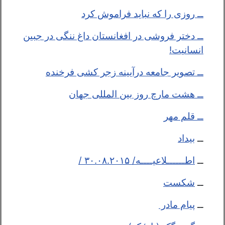
ــ روزی را که نباید فراموش کرد
ــ دختر فروشی در افغانستان داغ ننگی در جبین
انسانیت!
ــ تصویر جامعه درآیینه زجر کشی فرخنده
ــ هشت مارچ روز بین المللی جهان
ــ قلم مهر
ــ
بیداد
ــ
اطــــــلاعیــــه/ ۳۰.۰۸.۲۰۱۵ /
ــ
شکست
ــ
پیام مادر