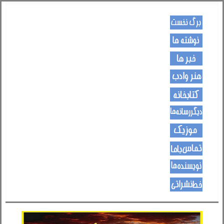
کـــــور پاڼه
لیکنی
خبرونه
هــــنر او ادب
کتـــــابونه
ســــایټــونه
مــــــوزیک
اړیکی
نویسنده ها
د هــــــوډکـړنلاره