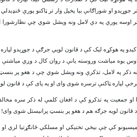
ر جوړېدو او شوراګانې بیا پخپل وار تر ټاکنو پورې ځنډېدلي د
اوسه پورې په دې لامل ونه ویشل شوې چې نظارشورا او
کېدو په هوکړه لیک کې د قانون لويي جرګې د جوړېدو لپاره
س یوه میاشت وروسته یانې د روان کال د وږي میاشتې تر پا
ه ذکر په لامل، تذکرې ونه ویشل شوي چې د هغو پر بنسټ د 
خې لپاره ټاکنې ترسره شوی وای او په پای کې د قانون ل
او جمعیت په تذکرو کې د افغان کلمې له ذکر سره مخالفت
قانون لویه جرګه هم د هغو پر بنسټ پرانیستل شوی وای!
 کمیسیونو کې چې بیخي تخنیکي او مسلکي ځانګړتیا لري او د