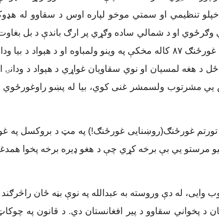
خپلو تنظیمي او سمتي موخو لپاره اوس د سقاوو له هډ
 وګرځوي او د شمالي ساده وګړي پر ارګ باندې د بل بغاوت 
د هغه ډاکوانو د انګریز په لمسون، اماني غورځنګ ۸۷ کاله مخکې په وینو ولمباو
 ځل د هغه لمسیان او نوي سقاویان غواړي د هېواد د ودانۍ 
 يي مشرتوب ولسمشر غنی کوي، بیا له پښو راوغورځوي او 
ورتم غورځنګ(روښنايی غورځنګ!) په مټ د بروکسل په غونډ
نیو مرستو يي بې برخه کړي چې د هغو ډيره برخه پخوا همدغه
توب وايی، له دې وروسته به عبدالله په نوې بڼه ځان راڅرګند 
ستان د پخواني سقاوو د پیر افغانستان دي. د قانون په چوک