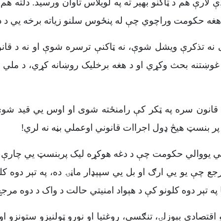
ارې هم د ټاکنو بهیر ته په لویلاس تاوان ورسید. دلته هم 
ر هغه حکومت وراچوي چې له پنځوس سلنو زیاته برخه يي د دو
ې نه تذکرې ویشل شوې، نه ټاکنې ترسره شوې او نه د قان
 غوښتنه بحث وکړي او د هغه برخلیک روښانه کړي، د ملي 
انون سره په ټکر کې رامنځته شوی او اوس يي قید شوی 
 پر بنسټ هیڅ ډول اجراات قانوني اوعملي بڼه نه لري!
د ملي یووالي حکومت چې د دغه هوکړه لیک پربنسټ يي چارې ا
ع چې یو يي ارګ او بل يي سپېډار ماڼۍ ده، په تېر دوه ک
ا په تېر دوه کلونو کې د هېواد امنیتي حالت د واک د دوه مر
نو اقتصادي بېوزلۍ، تنګسې، روغتیا او نورو ټولنیزو ستونزو 