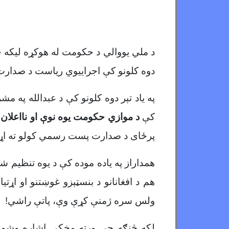
د ملي یووالي د حکومت له هوکړه لیکه چ
دوه کلونو کې اجراییوي ریاست د صدارت
په یاد تېر دوه کلونو کې د عبدالله په 
کې
د موازي حکومت یوه نوې او نااعلان
پرځای د صدارت پست رسمي کولو ته اړ
همداراز په یاده موده کې د یوه تنظیم
هم د افغانانو د بنسټېزو غوښتنو او اړ
ولس سره ژمنې کړې وې، پاتې راشي!
لکه څنګه چې ورته مخکې اشاره وشوه 