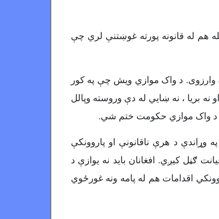
له هم له قانونه پورته غوښتنې لري چې
هغه وارزوی. د واک موازي ویش چې په کور
 نه بریا ، نه ښايي له دې وروسته وپالل
کې د واک موازي حکومت ختم شي.
 وړاندې د هرې ناقانونې او پاروونکې
نت ګڼل کیږي. افغانان باید نه یوازې د
وونکي اقدامات هم له پامه ونه غورځوي