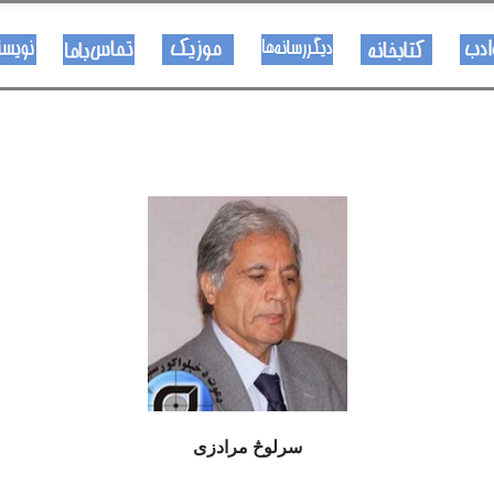
هــــنر او ادب
کتـــــابونه
ســــایټــونه
مــــــوزیک
اړیکی
سرلوڅ مرادزی