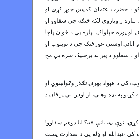
وکو د حضرت عثمان کمیس جوړ کړي او
لپاره راوپاروي!لکه څنګه چې سقاوو او
ه او د هېواد د بیا ودانۍ او پوره خپلواکۍ لپاره يي د ځوان پاچا
او ابادۍ اوسنی غورځنګ چې د نویتوب او
د سقاوو د پیر له برخلیک سره يي مخ
ه کې د هېواد بهرنۍ تګلار وګواښوي او
 کړیو په بډه وهلي، او اوس يي پرځان د
کړي، نوې بڼه یانې څه؟ ایا دوهم سقاوو!
اټ کې عبدالله او ډله يي د صدارت پست