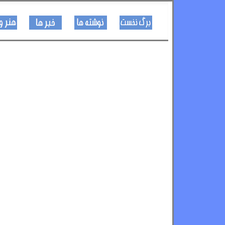
کـــــور پاڼه
لیکنی
خبرونه