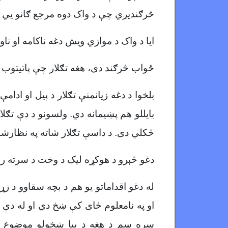
څرګندیږي چې د واک دوه مرجع ګانو يي پ
ایا د واک د موازي ویش دغه ناکامه او نا
ځواب څرګند دی، هغه تګلار چې پاتیتوب او 
بلخوا د دغه زیانمنې تګلار د پیل او ادا
بایللو هم پښيمانه دي. ولسونو د دې تګلا
څکلي دی. د داسې تګلار شاته په نظارشو
دغو څېرو د هوکړه لیک د وخت د سرته رسې
سره سم د هغه د بیا ښخولو موضوع را