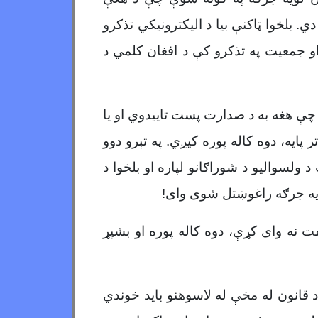
ي. بلخوا ټاکنې بیا د الیکترونیکي تذکرو
 جمعیت په تذکرو کې د افغان کلمي د
 چې هغه به د صدارت پست تاییدوي او یا
یه، دوه کاله پوره کیږي. په تېرو دوو
ولسوالیو د شوراګانو لپاره او بلخوا د
ویه جرګه راغوښتل شوی وای!
 نه وای کړې، دوه کاله پوره او بشپړ
 قانون له مخې له لاسوهنو باید خوندي