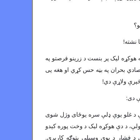
و؟
 نشته!
غه هوکړه لیک پر بنست د زرینو فرصتو په
اقتصادي بحران په بڼه حس کړي او هغه يی
څېرې ولاړې دي!
ې دی:
م د بچه سقاوو د زړو هډوکو د بیا خښولو ډرامه ده. بچه سقاوو په ۱۹۲۸ کال کې د غلو یوې ډلې سره یوځای وژل شوی
ې وخته نږدې ۸۸ کلونه تېریږي. داچې په تېرو ۸۸ کلونو کې نن ولې، د دې هوکړه لیک د وخت پوره کېدو
د فشار د یوې وسیلې پتوګه کاریږي.