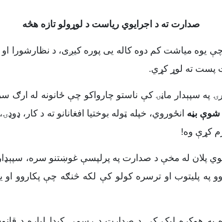
صدارت ته د اجرایوي ریاست د لوړولو تازه هڅه
ې یوه میاشت کم دوه کاله يی پوره کیږی، د نظارشورا او
 پست ته لوړ کړي.
مشرۍ په سپېدار ماڼۍ کې ناستو چارواکو چې ځانونه له ارګ 
 شوې بڼه
انځوروي، خپله ټوله بوختیا افغانانو ته د کار، ډوډۍ
م کړې وه!
 شوي پلان له مخې د صدارت په پرلپسې غوښتنو سره، سپېډا
تیاوو په پلیتوب او ترسره کولو کې لکه څنګه چې پکاروو او
په هوکړه لیک کې د صدارت د رسمي کېدا لپاره د قانو