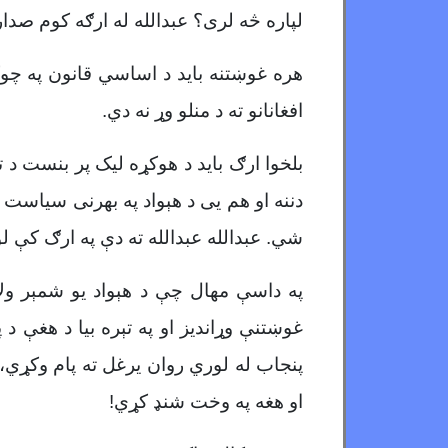
لپاره څه لری؟ عبدالله له ارګه کوم صد
هره غوښتنه باید د اساسي قانون په چوک
افغانانو ته د منلو وړ نه دي.
بلخوا ارګ باید د هوکړه لیک پر بنست د ت
دننه او هم يی د هېواد په بهرنی سیاست ک
شي. عبدالله عبدالله ته دې په ارګ کې
په داسې مهال چې د هېواد یو شمېر ولا
غوښتنې وړاندیز او په تېره بیا د هغې د
پنجاب له لوري روان یرغل ته پام وکړي،
او هغه په وخت شنډ کړي!