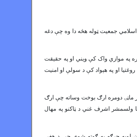
 اسلامي جمعیت ټوله هڅه دا وه چې دغه
سره په موازي واک کې ویني او په حقیقت
، روغتیا او په هېواد کې د سولې او امنیت
ر ماڼۍ دومره ارګ بوخت وساته چې ارګ
 یا ولسمشر اشرف غني د ټاکنو په مهال
ن لويه جرګه په ګوته شوې چې د هغې