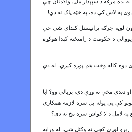
له بده مرغه د سپېدار ماڼۍ واکمنان چې
ی په لاس کې ده، په خټه پاک نه دي!
ون لویه جرګه پرانیستل کېدای شی چې
یووالي د حکومت د رامنځته کېدا هوکړه
دوه کاله وخت هم پوره کیږي، له دې
و دندې مخې ته وړې دي، بریالی وو؟ ایا
لونو کې يي یوله بل سره لازمه همکاري
جع په لامل د لا ګواښ سره مخ نه دی؟
او ربړو لوړې کچې ته وکتل شي، له ورایه