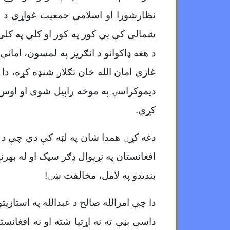
نظارشورا او اسلامي جمعیت غواړي د 
شمالي کې يي کور په کور او کلي په کلي
غازي امان الله خان تګلار شنډه کړه، دا
دیموکراسۍ په موخه راپیل شوی او اوس
کړي.
دغه کړۍ همدا شان په لټه کې دي چې د ت
افغانستان په نړیوال ډګر سپک او له بهر
بندیدو په لامل، مخالفت ښۍ!
دا چې امرالله صالح د عبدالله په استازی
داسې بڼې ته نه اړتیا شته او نه افغان