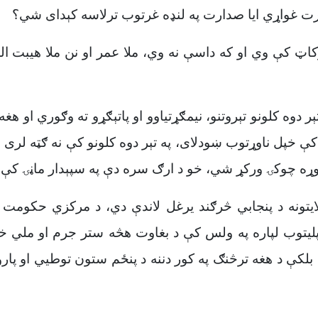
ارت غواړي ایا صدارت په لنډه غرتوب ترلاسه کېدای شي؟
اټ کې وي او که داسې نه وي، ملا عمر او نن ملا هیبت ال
ېر دوه کلونو تېروتنو، نیمګړتیاوو او پاتېګړو ته وګوري او 
ې خپل ناوړتوب ښودلای، په تېر دوه کلونو کې نه ګټه لری او
 لوړه چوکۍ ورکړ شي، خو د ارګ سره دې په سپېدار ماڼۍ 
یتونه د پنجابي څرګند یرغل لاندې دي، د مرکزي حکومت په
 پلیتوب لپاره په ولس کې د بغاوت هڅه ستر جرم او ملي خیا
 بلکې د هغه ترڅنګ په کور دننه د پنځم ستون توطیي او پار