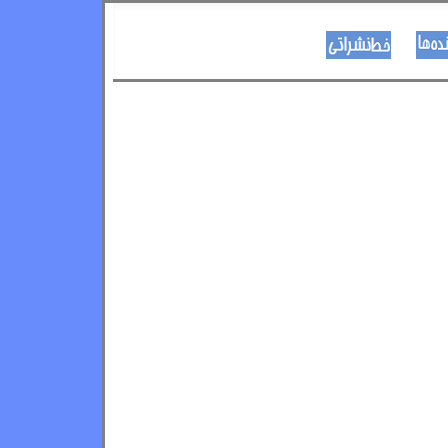
نویسنده ها
د هــــــوډکـړنلاره