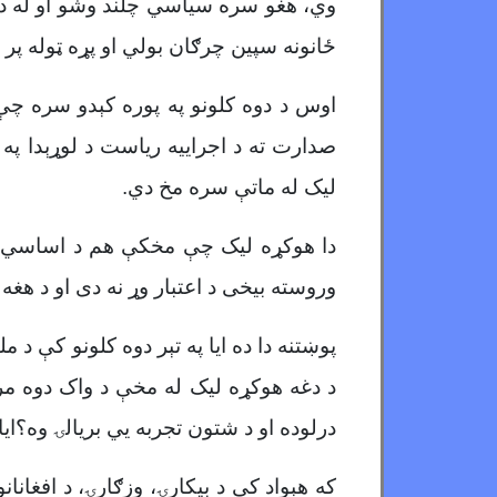
وي، هغو سره سیاسي چلند وشو او له دې ل
ځانونه سپين چرګان بولي او پړه ټوله پ
اوس د دوه کلونو په پوره کېدو سره چ
صدارت ته د اجراییه ریاست د لوړېدا په
لیک له ماتې سره مخ دي.
دا هوکړه لیک چې مخکې هم د اساسي ق
وروسته بیخی د اعتبار وړ نه دی او د هغه
پوښتنه دا ده ایا په تېر دوه کلونو کې 
د دغه هوکړه لیک له مخې د واک دوه مرج
درلوده او د شتون تجربه يي بریالۍ وه؟ای
که هېواد کې د بیکارۍ، وزګارۍ، د افغانا