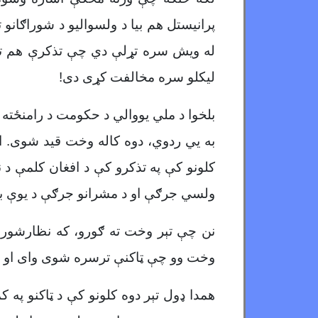
پرانیستل هم بیا د ولسوالیو د شوراګانو ت
له ویش سره تړلې دي چې تذکرې هم تر 
لیکلو سره مخالفت کړی دی!
بلخوا د ملي یووالي د حکومت د رامنځته 
به يي ردوي، دوه کاله وخت قید شوی. او
کلونو کې په تذکرو کې د افغان کلمې د ن
ولسي جرګې او د مشرانو جرګې د یوې بر
نن چې تېر وخت ته ګورو، که نظارشورا 
وخت وو چې ټاکنې ترسره شوی وای او د 
همدا ډول تېر دوه کلونو کې د ټاکنو په