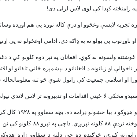
ه رامنځته کېدا کې لوی لاس لرلی دی!
وړه تجربه لاپسې وغځوو او درې کاله نوره يي هم اوږده وسات
ناوړتوب يی ټولو ته په ډاګه دی، ادامې اوغځولو ته يي اړتیا
مې غوښتنه ولسونه نه کوي. افغانان په تېر دوه کلونو کې د د
ر ناخوالې او زیانونه د افغانانو د بېشمېره ځاني تلفاتو او 
را او اسلامي جمعیت کې راټول شوې څو تنه معلومالحاله 
دو مخکې لا ځینې اقدامات او تدبیرونه تر لاس لاندې نیول
له دغو اقداماتو یو ه
او په نامعلوم ځای کې ښخ دي او له د
پورته کیږي، څرګنده ده چې دلته د سقاوو زاړه هډوکې 