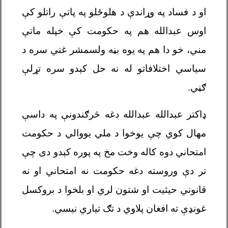
او د فساد په وړاندې د هلوځلو په پاتې راتلو کې
اوس عبدالله هم په حکومت کې خپله ماتې
مني، خو دا هم په یوه بڼه ولسمشر غني سره د
سیاسي اختلافاتو له نه حل کېدو سره تړلې
ګڼي.
ډاکتر عبدالله عبدالله دغه
څرګندونې په داسې
مهال کوي چې یوخوا د ملي یووالي د حکومت
امتحاني دوه کاله وخت مخ په پوره کېدو دی چې
تر دې وروسته دغه حکومت نه امتحاني او نه
قانوني حیثیت او شتون لري او بلخوا د بروکسل
غونډې ته افغان پلاوي د تګ تیاري نیسي.