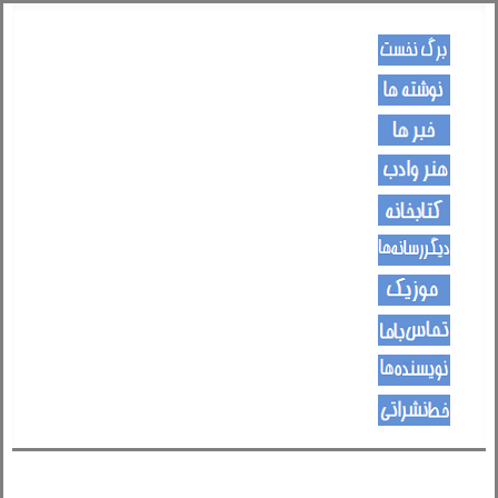
کـــــور پاڼه
لیکنی
خبرونه
هــــنر او ادب
کتـــــابونه
ســــایټــونه
مــــــوزیک
اړیکی
نویسنده ها
د هــــــوډکـړنلاره