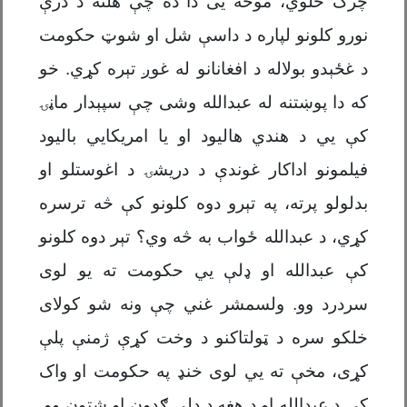
چرګ ځلوي، موخه يی دا ده چې هلته د درې
نورو کلونو لپاره د داسې شل او شوټ حکومت
د غځېدو بولاله د افغانانو له غوږ تېره کړي. خو
که دا پوښتنه له عبدالله وشی چې سپېدار ماڼۍ
کې يي د هندي هالیود او یا امریکايي بالیود
فیلمونو اداکار غوندې د دریشۍ د اغوستلو او
بدلولو پرته، په تېرو دوه کلونو کې څه ترسره
کړي، د عبدالله ځواب به څه وي؟ تېر دوه کلونو
کې عبدالله او ډلې يي حکومت ته یو لوی
سردرد وو. ولسمشر غني چې ونه شو کولای
خلکو سره د ټولتاکنو د وخت کړې ژمنې پلې
کړی، مخې ته يي لوی خنډ په حکومت او واک
کې د عبدالله او د هغه د ډلې ګډون او شتون وو.