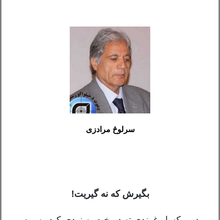
سرلوڅ مرادزی
ب
گ
یرش که نه
گ
یریت!
د بروکسل غونډې ته د وخت په نږدې کېدو سره،