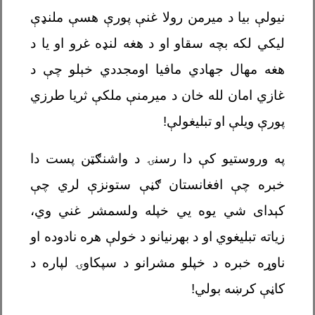
نیولې بیا د میرمن رولا غنې پورې هسې ملنډې
لیکي لکه بچه سقاو او د هغه لنډه غرو او یا د
هغه مهال جهادي مافیا اومجددي خېلو چې د
غازي امان لله خان د میرمنې ملکې ثریا طرزي
پورې ویلې او تبلیغولې!
په وروستیو کې دا رسنۍ د واشنګټن پست دا
خبره چې افغانستان ګڼې ستونزې لري چې
کېدای شي یوه يي خپله ولسمشر غني وي،
زیاته تبلیغوي او د بهرنیانو د خولې هره نادوده او
ناوړه خبره د خپلو مشرانو د سپکاوۍ لپاره د
کاڼې کرښه بولي!