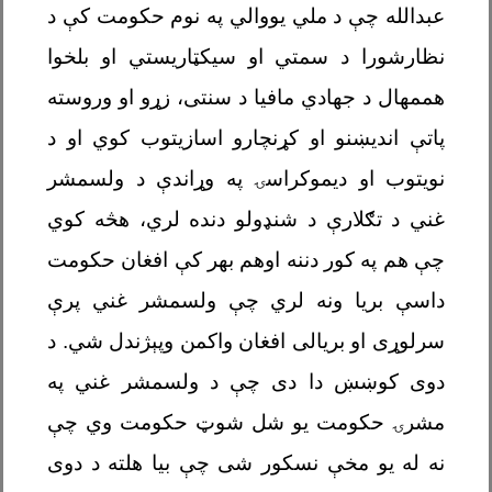
عبدالله چې د ملي یووالي په نوم حکومت کې د
نظارشورا د سمتي او سیکټاریستي او بلخوا
هممهال د جهادي مافیا د سنتی، زړو او وروسته
پاتې اندیښنو او کړنچارو اسازیتوب کوي او د
نویتوب او دیموکراسۍ په وړاندې د ولسمشر
غني د تګلارې د شنډولو دنده لري، هڅه کوي
چې هم په کور دننه اوهم بهر کې افغان حکومت
داسې بریا ونه لري چې ولسمشر غني پرې
سرلوړی او بریالی افغان واکمن وپېژندل شي. د
دوی کوښښ دا دی چې د ولسمشر غني په
مشرۍ حکومت یو شل شوټ حکومت وي چې
نه له یو مخې نسکور شی چې بیا هلته د دوی