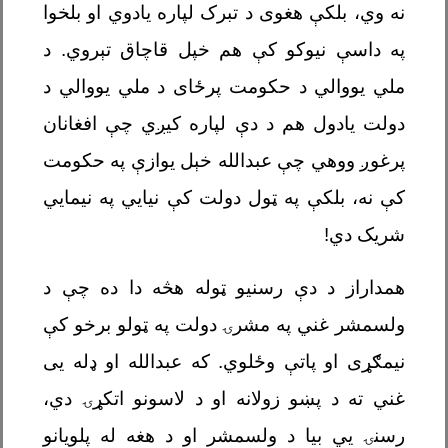
نه وي، بلکې هغوی د تبرک لپاره یادوي او بلخوا
په داسې نیوکو کې هم خپل قاچاق تېروي. د
ملي یووالي د حکومت پرځای د ملي یووالي د
دولت یادول هم د دې لپاره کیږي چې افغانان
پرغوږ ووهي چې عبدالله خېل یوازې په حکومت
کې نه، بلکې په ټول دولت کې نیايي په نیمايي
شریک دي!
همداراز د دې رسنیو ټوله هڅه دا ده چې د
ولسمشر غني په مشرۍ دولت په ټولو برخو کې
نیمګړی او پاتې وځلوي. که عبدالله او ډله يی
غني ته د پښو زولانه او د لاسونو اتکړۍ دي،
رسنۍ يي بیا د ولسمشر او د هغه له پلویانو