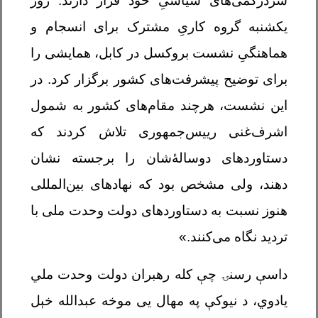
سردرگمی‌های سیاسیِ خود قرار دارند. روز
یکشنبه گروه کاریِ مشترک برای انسجام و
هماهنگیِ نشست بروکسل در کابل، همایشی را
برای توضیح پیشرفت‌های کشور برگزار کرد. در
این نشست، هرچند مقام‌های کشور به شمول
اشرف‌غنی رییس‌جمهوری تلاش کردند که
دستاوردهای دوسالۀ
شان را برجسته نشان
دهند، ولی مشخص بود که نهادهای بین‌المللی
هنوز نسبت به دستاوردهای دولت وحدت ملی با
تردید نگاه می‌کنند.
»
داسې رسنۍ چې کله رهبران دولت وحدت ملي
یادوي، د نیوکې په مهال يی موخه عبدالله خېل