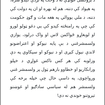
په هېواد کې دننه، هم له بهره او ان په دولت کې
دننه، د ملي یووالي په هغه مات و ګوډ حکومت
کې چې په رامنځته کېدو کې يي دغو ټولو لورو
او لوبغاړو ځواکمن لاس او واک درلود، یوازې
ولسمشرغني د بې پایه نیوکو او اعتراضونو
لاندې نیول کیږی او د نیوکو او سپکاوي په دې
وزلوبه کې هر کس ناکس غواړي د خپلو
ورانکاریو او خطاوو بارهم ټول پر ولسمشر غني
ورواچوی، په داسې حال چې خپله برخه کې
ولسمشر هم له سیاسي سادګیو او غوښنو
تېروتنو خوندي نه دی!