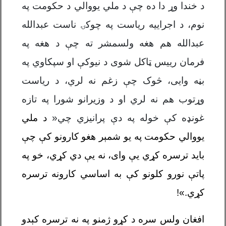
د خندا وړ دا ده چې د ملي یووالي د حکومت په
نوم، د اجراییه ریاست په چوکۍ ناست عبدالله
عبدالله هم هغه ولسمشر ته چې د هغه په
فرمان رییس ټاکل شوی د نیوکې او سپکاوي په
بڼه وايی، څوک چې زغم نه لري، د ریاست
وړتوب هم نه لري او د وزیرانو شورا په تازه
غونډه کې خوله په دې پرانیزي چي«
د ملي
يووالي حکومت په يو شمېر
هغو
کارو
نو
کې چې
بايد ترسره کړي یې وای، نه یې دي کړي
،
خو په
پاتې نورو کلونو کې به اساسي کارونه ترسره
کړي.
»!
افغان ولس سره د کړو ژمنو په نه ترسره کېدو