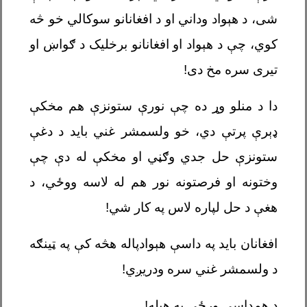
شی، د هېواد وداني او د افغانانو سوکالي خو څه
کوي، چې د هېواد او افغانانو برخلیک د ګواښ او
تیری سره مخ دی!
دا د منلو وړ ده چې نورې ستونزې هم مخکې
ډېرې پرتې دي، خو ولسمشر غني باید د دغې
ستونزې حل جدي وګڼي او مخکې له دې چې
وختونه او فرصتونه نور هم له لاسه ووځي، د
هغې د حل لپاره لاس په کار شي!
افغانان باید په داسې هېوادپاله هڅه کې په ټینګه
د ولسمشر غني سره ودریږي!
د همداسې ورځې په هیله!