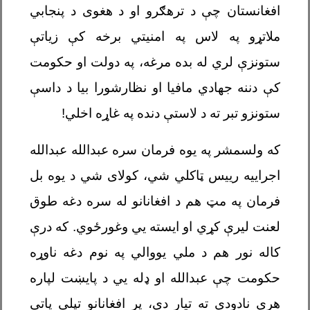
افغانستان چې د ترهګرو او د هغوی د پنجابي
ملاتړو په لاس په امنیتي برخه کې زیاتې
ستونزې لري له بده مرغه، په دولت او حکومت
کې دننه جهادي مافیا او نظارشورا بیا د داسې
ستونزو تبر ته د لاستې دنده په غاړه اخلي!
که ولسمشر په یوه فرمان سره عبدالله عبدالله
اجراییه رییس ټاکلي شي، کولای شي د یوه بل
فرمان په مټ هم د افغانانو له سره دغه طوق
لعنت لیرې کړي او ایسته يي وغورځوي. که درې
کاله نور هم د ملي یووالي په نوم دغه ناوړه
حکومت چې عبدالله او ډله يي د پایښت لپاره
هرې نادودي ته تیار دي، پر افغانانو تپلی پاتې