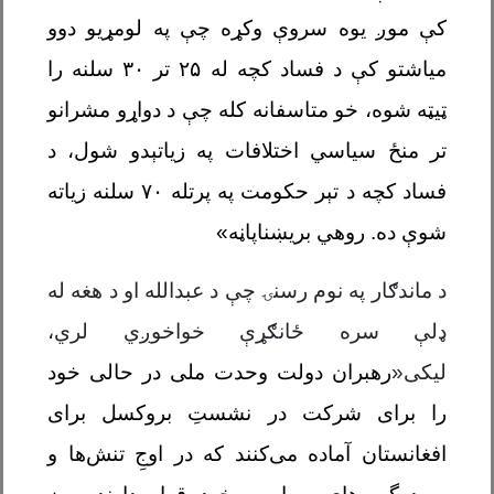
کې موږ یوه سروې وکړه چې په لومړیو دوو
میاشتو کې د فساد کچه له
۲۵
تر
۳۰
سلنه را
ټیټه شوه، خو متاسفانه کله چې د دواړو مشرانو
تر منځ سیاسي اختلافات په زیاتېدو شول، د
فساد کچه د تېر حکومت په پرتله
۷۰
سلنه زیاته
شوې ده.
روهي بریښناپاڼه
»
د ماندګار په نوم رسنۍ چې د عبدالله او د هغه له
ډلې سره ځانګړې خواخوږي لري،
لیکی«
رهبران دولت وحدت ملی در حالی خود
را برای شرکت در نشستِ بروکسل برای
افغانستان آماده می‌کنند که در اوجِ تنش‌ها و