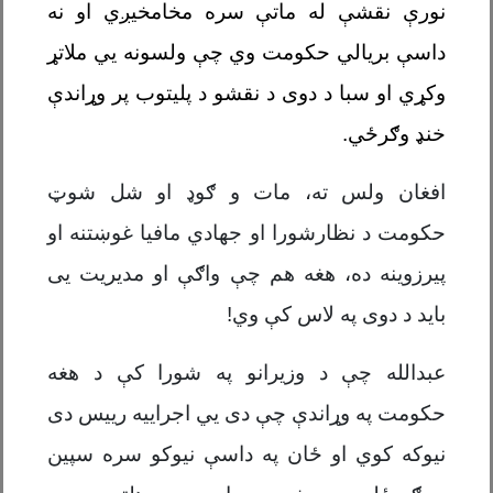
نورې نقشې له ماتې سره مخامخیږي او نه
داسې بریالي حکومت وي چې ولسونه يي ملاتړ
وکړي او سبا د دوی د نقشو د پلیتوب پر وړاندې
خنډ وګرځي.
افغان ولس ته، مات و ګوډ او شل شوټ
حکومت د نظارشورا او جهادي مافیا غوښتنه او
پیرزوینه ده، هغه هم چې واګې او مدیریت يی
باید د دوی په لاس کې وي!
عبدالله چې د وزیرانو په شورا کې د هغه
حکومت په وړاندې چې دی يي اجراییه رییس دی
نیوکه کوي او ځان په داسې نیوکو سره سپین