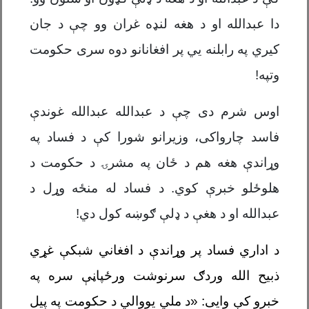
دا عبدالله او د هغه لنډه غران وو چې د جان
کیري په رابلنه يي پر افغانانو دوه سری حکومت
وتپه!
اوس شرم دی چې د عبدالله عبدالله غوندې
فاسد چارواکی، وزیرانو شورا کې د فساد په
وړاندې هغه هم د ځان په مشرۍ د حکومت د
هلوځلو خبرې کوي. د فساد له منځه وړل د
عبدالله او د هغې د ډلې ګوښه کول دي!
د اداري فساد پر وړاندې د افغاني شبکې غړي
ذبیح الله وردګ سرنوشت ورځپاڼې سره په
خبرو کې و
ايی
: «د ملي یووالي د حکومت په پیل