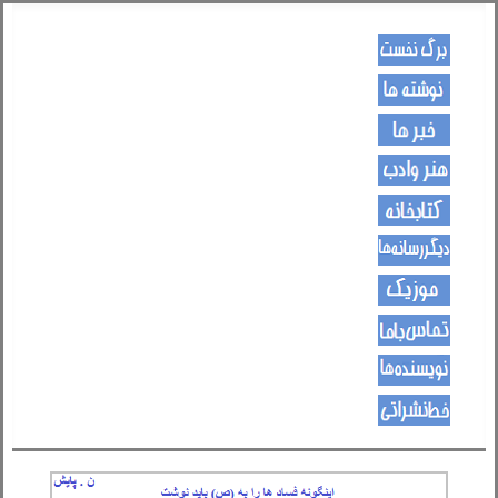
کـــــور پاڼه
لیکنی
خبرونه
هــــنر او ادب
کتـــــابونه
ســــایټــونه
مــــــوزیک
اړیکی
نویسنده ها
د هــــــوډکـړنلاره