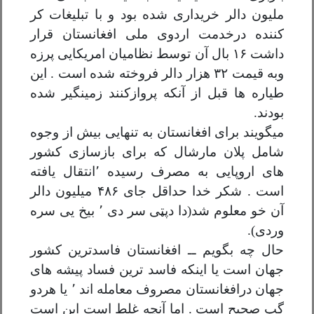
ملیون دالر خریداری شده بود و با تبلیغات کر
کننده در
خدمت اردوی ملی افغانستان قرار
داشت
۱۶
بال آن توسط نظامیان امریکایی پرزه
و
به قیمت
۳۲
هزار دالر فروخته شده است . این
طیاره ها قبل از آنکه پرواز
کنند زمینگیر شده
بودند
.
میگویند برای افغانستان به تنهایی بیش
از وجوه
شامل پلان مارشال که برای بازسازی کشور
های اروپایی به مصرف رسیده ٬
انتقال یافته
است . شکر خدا حداقل جای
۴۸۶
میلیون دالر
آن خو معلوم شد
(
دا دپټی سر دی ٬ بیخ یی سره
وردی)
.
حال چه بگویم ــ افغانستان
فاسدترین کشور
جهان است یا اینکه فاسد ترین فساد پیشه های
جهان در
افغانستان مصروف معامله اند ٬ یا هردو
گپ صحیح است . اما آنچه غلط است این
است