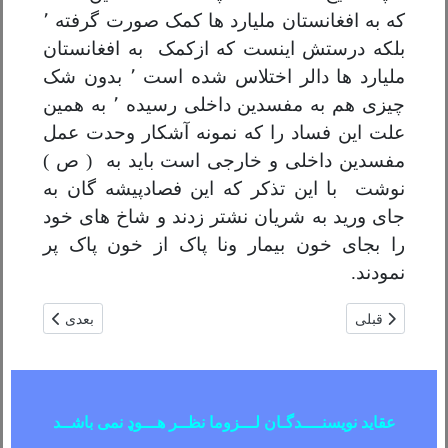
که به افغانستان ملیارد ها کمک صورت گرفته ٬
بلکه درستش اینست که از
کمک به افغانستان
ملیارد ها دالر اختلاس شده است ٬ بدون شک
چیزی هم به
مفسدین داخلی رسیده ٬ به همین
علت این فساد را که نمونه آشکار وحدت عمل
مفسدین داخلی و خارجی است باید به ( ص )
نوشت با این تذکر که این فصاد
پیشه گان به
جای ورید به شریان نشتر زدند و شاخ های خود
را بجای خون بیمار و
نا پاک از خون پاک پر
نمودند
.
مطلب قبلی: د ښاغلي ډاکټر ببرک ارغند د ادبي او فرهنګي هاندو هڅو په
مطلب بعدی: رو
قبلی
بعدی
عقاید نویسنــــدگـان لـــزوما نظــر هـــوډ نمی باشــد