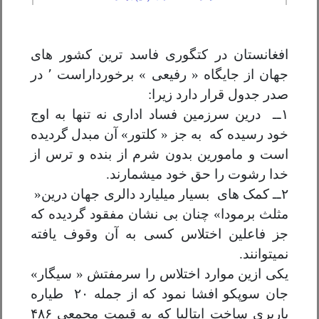
افغانستان در کتگوری فاسد ترین کشور های
جهان از جایگاه « رفیعی » برخورداراست ٬ در
صدر جدول قرار دارد زیرا
:
۱
ــ درین سرزمین فساد اداری نه تنها به اوج
خود رسیده که به جز « کلتور»
آن مبدل گردیده
است و مامورین بدون شرم از بنده و ترس از
خدا رشوت را حق
خود میشمارند
.
۲
ــ کمک های بسیار میلیارد دالری جهان درین
»
مثلث برمودا» چنان بی نشان مفقود گردیده که
جز فاعلین اختلاس کسی به آن
وقوف یافته
نمیتوانند
.
یکی ازین موارد اختلاس را سرمفتش
»
سیگار»
جان سوپکو افشا نمود که از جمله
۲۰
طیاره
باربری ساخت ایتالیا که
به قیمت مجمعی
۴۸۶