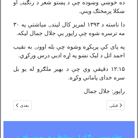
ده خوښي وښوده چې د پښتو شعر د رنګینۍ او
ښکلا پرمختګ ویني.
دا ناسته د
۱۳۹۳
لمریز کال لیندۍ میاشتې په
۳۰
مه ترسره شوه چې راپور يې جلال جمال لیکه.
په پای کې پرېکړه وشوه چې بله اوونۍ به نقیب
احمد اتل د لیک نښو په اړه ادبي درس ورکړي.
۱۲:۱۵
دقیقې وې چې د بهیر ملګرو له یو بل
سره خدای پاماني وکړه.
راپور: جلال جمال
مطلب قبلی: حمــاســه ریزه گــل / شمس الحق حقانی
مطلب بعدی: جوانا
قبلی
بعدی
عقاید نویسنــــدگـان لـــزوما نظــر هـــوډ نمی باشــد