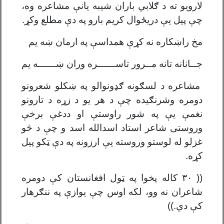
لارویو ته د ګلابي باران شیبه یانې مشاعره وه،
چې پیل يې دریځوال کریم بارو په دې مطلع وکړ.
مخ راښکاره نه کړې همداسې په ارمان ښه یم
ج
ــ
انانه تانه م
ــ
رور تاس
ــــــ
ره وران ښ
ــــــ
ه یم
مشاعره د لسګونه ګډونوالو په ښکلو شعرونو
دومره وشرنګیده چې د هر یو د زړه د تارونو
نغمې يې په شور راوستې او ددغې برخې
وروستی شاعر استاد اسدالله اسد و چې د څو
غزلو له لوستو وروسته يې ارزونه په دې ټکو پیل
کړه.
((
۳۰
کاله پخوا په ټول افغانستان کې دومره
شاعران نه وو، لکه اوس چې یوازې په ننګرهار
کې دي.))