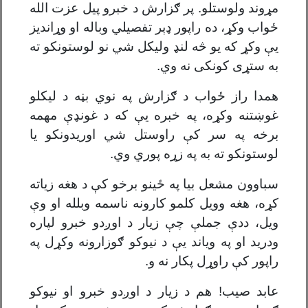
مړوند ولوستلو. پر ګزارش د خبرو پیل عزت الله
ځواب وکړ، ده راپور ډېر تفصیلي وباله او وړاندیز
يې وکړ که یو څه لنډ ولیکل شي نو لوستونکو ته
به ستړی کونکی نه وي.
همدا راز ځواب د ګزارش په نوي بڼه د لیکلو
غوښتنه وکړه، په خبره يې که د غونډې مهمه
برخه په سر کې راوستل شي اوریدونکو یا
لوستونکو ته به په زړه پوري وي.
سباوون مشعل بیا په ځينو برخو کې د هغه زیاته
کړه، هغه وویل کلمو کارونه ناسمه وبلله او وې
ویل، ددې جملې چې زیار د اوږدو خبرو لپاره
ودرید او په ویاند يې د نیوکو ګوزارونه وکړل په
راپور کې راوړل پکار نه و.
عابد صیب! هم د زیار د اوږدو خبرو او نیوکو