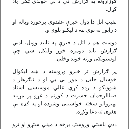
ګوزارونه په ګزارش کې د بې خوندې ټکي یاد
کړل.
نقیب اتل دا ډول خبرې عقدوي برخورد وباله او
د راپور په نوي بڼه د لیکلو پلوی و.
دوست هم د اتل د خبرې په تایید وویل، ادبي
ګزارش باید دومره خوږ ولیکل شي چې
لوستونکی ورنه خوند وخلي.
پر ګزارش تر خبرو وروسته د ښه لیکوال
خوشال خلیل د مور بي بي او د ننګرهار د
ښوونکو د زده کړې عالي موسیسې استاد
ضیاالرحمان حسرت د کورنۍ د غړو پر مړینه
بهیروالو سخته خواشیني وښوده او په ګډه يې
هغوی ته دعا وکړه.
ددې ناستې وروستۍ برخه د مینې ستړو او تږو