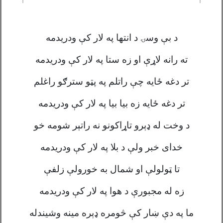
د بې وسۍ د انتها په لار کې ودریدمه
ته رانه لاړې او زه ستا په لار کې ودریدمه
تر دغه ځایه چې راتلم په پټو سترګو راغلم
تر دغه ځايه زه بیا بیا په لار کې ودریدمه
د وخت له ډېرو تاړاکونو نه راتېر شومه خو
خدای خبر ولې د بلا په لار کې ودریدمه
تا ټولولې او شمال به خورولې زلفې
زه له مجبورې د هوا په لار کې ودریدمه
ما په دې ښار کې څومره ډېره مینه وشیندله