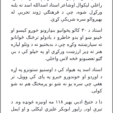
راغلي لیکوال اوشاعر استاد اسدالله اسد ته بلنه
ورکړل شوه، چې د فرهنګي ژوند تجربې له
بهیروالو سره شریکې کړي.
استاد د
۳۰
کالو پخوانیو بنډارونو خوږو کیسو او
ځينو ښو او بدو خاطرو د یادولو ترڅنګ ځوانانو
ته سپارښتنه وکړه چې د بدبختیو نه د وتلو لپاره
هنر ته ډېر ارزښت ورکړي او په خپلو کې د بې
ګټو تعصبونو څخه لاس واخلي.
استاد اسد په هیواد کې د اوسنیو ستونزو په اړه
د اوږدو او خوندورو خبرو په پای کې وویل، تر
هغې چې سره یو نه شو نو پرمختګ هم نه شو
کولی.
دا د ختیځ ادبي بهیر
۱۱۸
مه اونیزه غونډه وه. د
تېرې اونۍ راپور ابوبکر علیزي لیکلی و او ایمل