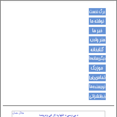
کـــــور پاڼه
لیکنی
خبرونه
هــــنر او ادب
کتـــــابونه
ســــایټــونه
مــــــوزیک
اړیکی
نویسنده ها
د هــــــوډکـړنلاره