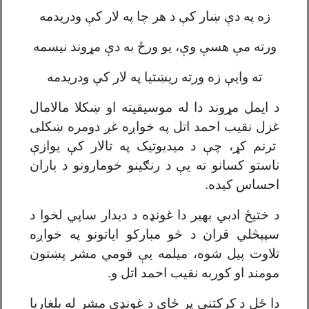
زه په دې ښار کې د هر چا په لار کې ودریدمه
ورته مې هسې وې، یو ورځ به دې مړوند نیسمه
ته وايې زه ورته ريښتیا په لار کې ودریدمه
د ایمل مړوند دا له موسیقیته او ښکلا مالامال
غزل نقیب احمد اتل په خواږه غږ دومره ښکلی
ترنم کړ، چې د میدیوتیک په تالار کې یوازې
ناستو کسانو ته يې د رنګینو خومارونو د باران
احساس کیده.
د ختیځ ادبي بهیر دا غونډه د دیدار ساپي لخوا د
سپېڅلي قران د څو مبارکو ایاتونو په خواږه
تلاوت پیل شوه، میلمه يې قومي مشر پښتون
مومند او کوربه نقیب احمد اتل و.
دا ځل د کرکتنې پر ځای د غونډې مشر له بلغاریا