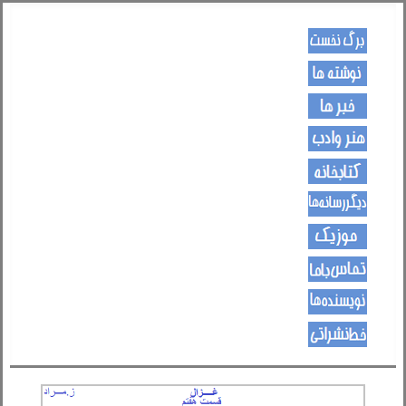
کـــــور پاڼه
لیکنی
خبرونه
هــــنر او ادب
کتـــــابونه
ســــایټــونه
مــــــوزیک
اړیکی
نویسنده ها
د هــــــوډکـړنلاره