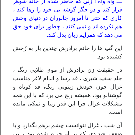
ـــ واه واه ! زنی که حاضر شده از خانۀ شوهر
فرار کند و دو جگر گوشه یی خود را رها کند ،
کاری که حتی تا امروز جانوران در دنیای وحش
هم نکرده اند و نمی کنند ، چطور برای خود حق
می دهد که همرایم زبان بدل کند.
این گپ ها را خانم برادرش چندین بار به رُخش
کشیده بود.
در حقیقت زن برادرش از موی طلایی رنگ ،
جلد سفید شیری ، قد رسا و اندام لاغر مناسب
غزال چون خودش زیتونی رنگ، قد کوتاه و
گوشتالو بود، همیشه رنج می برد که با این همه
مشکلات غزال چرا این قدر زیبا و نمکی مانده
است.
آن شب ، غزال نتوانست چشم برهم بگذارد و با
ضعف شدیدی که بر او چیره شده بود ، بی