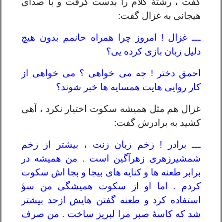
گفت ، رشتۀ کلام را بدست گرفت و با صدای
هیجانی به غزال گفت:
ـــ غزال ! امروز چرا همراه خانمم بدون هیچ
دلیل زبان بازی کرده یی؟
احمق دختر ! چه می خواهی ؟ می خواهی از
کار روایی هایت همسایه ها خبر شوند؟
غزال هم مثل همیشه سکوت اختیار نکرد ، آهی
کشید به برادرش گفت:
ـــ برادر ! زخم زبان زنت ، بیشتر از زخم
شمشیرزهری زهرآگین است . من همیشه در
برابر طعنه ها و کنایه های بیجا و بجا اش سکوت
کردم . اما او از سکوت همیشگی من سؤ
استفاده کرد و طعنه گفتن هایش ازحد بیشتر
شد که کاسۀ صبر مرا لبریز ساخت . من صرف