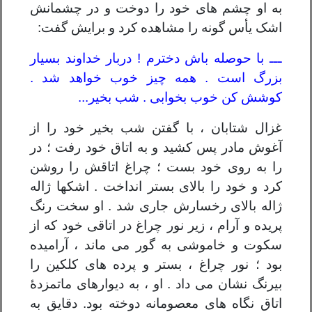
به او چشم های خود را دوخت و در چشمانش
اشک یأس گونه را مشاهده کرد و برایش گفت:
ـــ با حوصله باش دخترم ! دربار خداوند بسیار
بزرگ است . همه چیز خوب خواهد شد .
کوشش کن خوب بخوابی . شب بخیر...
غزال شتابان ، با گفتن شب بخیر خود را از
آغوش مادر پس کشید و به اتاق خود رفت ؛ در
را به روی خود بست ؛ چراغ اتاقش را روشن
کرد و خود را بالای بستر انداخت . اشکها ژاله
ژاله بالای رخسارش جاری شد . او سخت رنگ
پریده و آرام ، زیر نور چراغ در اتاقی خود که از
سکوت و خاموشی به گور می ماند ، آرامیده
بود ؛ نور چراغ ، بستر و پرده های کلکین را
بیرنگ نشان می داد . او ، به دیوارهای ماتمزدۀ
اتاق نگاه های معصومانه دوخته بود. دقایق به