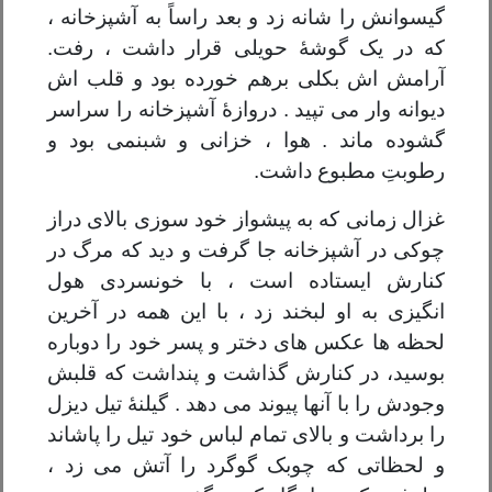
گیسوانش را شانه زد و بعد راساً به آشپزخانه ،
که در یک گوشۀ حویلی قرار داشت ، رفت.
آرامش اش بکلی برهم خورده بود و قلب اش
دیوانه وار می تپید . دروازۀ آشپزخانه را سراسر
گشوده ماند . هوا ، خزانی و شبنمی بود و
رطوبتِ مطبوع داشت.
غزال زمانی که به پیشواز خود سوزی بالای دراز
چوکی در آشپزخانه جا گرفت و دید که مرگ در
کنارش ایستاده است ، با خونسردی هول
انگیزی به او لبخند زد ، با این همه در آخرین
لحظه ها عکس های دختر و پسر خود را دوباره
بوسید، در کنارش گذاشت و پنداشت که قلبش
وجودش را با آنها پیوند می دهد . گیلنۀ تیل دیزل
را برداشت و بالای تمام لباس خود تیل را پاشاند
و لحظاتی که چوبک گوگرد را آتش می زد ،