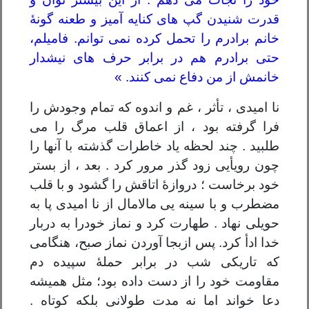
قدرت شنیدن گپ های کنایه آمیز و طعنه گونۀ
خانم برادرم را تحمل کرده نمی توانم. فامیلم،
حتی برادرم هم در برابر حرف های نیشدار
خانمش از من دفاع نمی کنند. »
نا امیدی ، تأثر ، غم و اندوه که تمام وجودش را
فرا گرفته بود ، از اعماق قلب مرگ را می
طلبید . چند لحظه یاد خاطرات گذشته با آنها را
چون رویأیی زود گذر مرور کرد . بعد ، از بستر
خود برخاست ؛ دروازۀ اتاقش را گشود و با قلب
مضطرب و با سینه یی مالامال از نا امیدی پا به
حویلی نهاد . طهارت کرد و نماز خودرا به دربار
خدا ادأ کرد. پس ازبجا آوردن نماز صبح، هنگامی
که تاریکی شب در برابر حملۀ سپیده دم
مقاومت خود را از دست داده بود؛ مثل همیشه
دعا خواند اما نه مدت طولانی بلکه کوتاه .