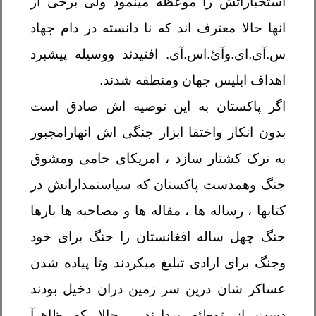
استخباراتش را موعظه مینمود ولی برخی از
انها حالا معترف اند که نا دانسته در دام جهاد
س.آی.ای.وآئ.اس.آی. افتیدند ووسیله پیشبرد
اهداف ابلیس جهان ومنطقه شدند
.
اگر پاکستان به این توصیه اش صادق است
بدون انکار واختفا ابزار جنگی اش انهارامجبور
به ترک کشتار سازد ، امریکای حامی ومشوق
جنگ وهمدست پاکستان که سیاستمدارانش در
کتابها ، رساله ها ، مقاله ها و مصاحبه ها بارها
جنگ چهل ساله افغانستان را جنگ برای خود
وجنگ برای ازادی تبلیغ میکردند وتا پیاده شدن
عساکر شان درین سر زمین دران دخیل بودند
دست از توطئه بردارند ، حالا که ظاهرآ