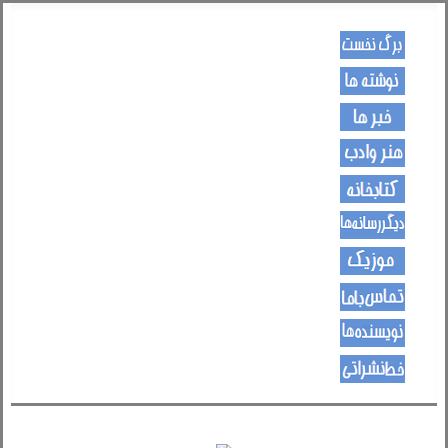
کـــــور پاڼه
لیکنی
خبرونه
هــــنر او ادب
کتـــــابونه
ســــایټــونه
مــــــوزیک
اړیکی
نویسنده ها
د هــــــوډکـړنلاره