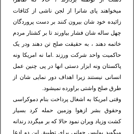
میخواهند پای شانرا از لجن ناشی از کثافات
زائیده خود شان بیرون کنند بر دست پروردگان
چهل ساله شان فشار بیاورند تا بر کشتار مردم
خاتمه دهند ، به حقیقت صلح تن دهند ودر یک
حاکمیت واحد شرکت ورزند .اما نه امریکا ونه
پاکستان ونه ابزار دستی انها در پی چنین عمل
انسانی نیستند زیرا اهداف دور نمایی شان از
طرق صلح واشتی براورده نمیشود
.
وقتی امریکا به اشغال پرداخت بنام دموکراسی
وحقوق بشر ازهوا وزمین حمله کرد بسیار
کشت وزیاد ویران نمود حالا که بر میگردد رندانه
میگوید پولیس جهانی برای تطبیق این دو ادعا