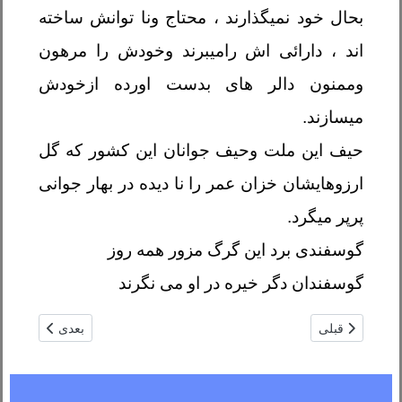
بحال خود نمیگذارند ، محتاج ونا توانش ساخته
اند ، دارائی اش رامیبرند وخودش را مرهون
وممنون دالر های بدست اورده ازخودش
میسازند
.
حیف این ملت وحیف جوانان این کشور که گل
ارزوهایشان خزان عمر را نا دیده در بهار جوانی
پرپر میگرد
.
گوسفندی برد این گرگ مزور همه روز
گوسفندان دگر خیره در او می نگرند
مطلب قبلی: کتاب زنان ومشکلات فرا روی شان در جامعهٔ افغانی / عبدا
مطلب بعدی: بسیج
قبلی
بعدی