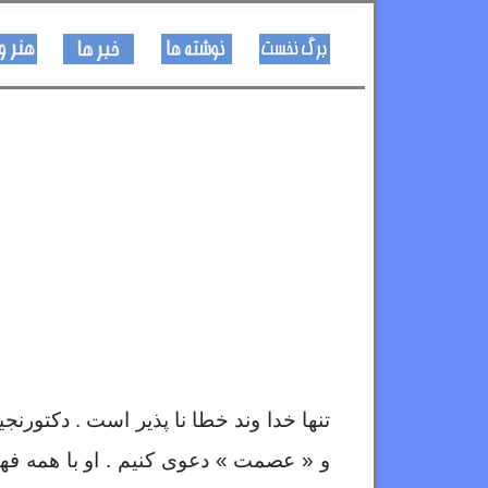
کـــــور پاڼه
لیکنی
خبرونه
تنها خدا وند خطا نا پذیر است . دکتورنجیب
و « عصمت » دعوی کنیم . او با همه فه