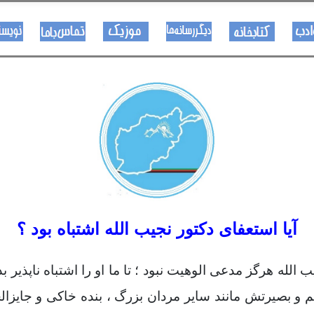
هــــنر او ادب
کتـــــابونه
ســــایټــونه
مــــــوزیک
اړیکی
آیا استعفای دکتور نجیب الله اشتباه بود ؟
 الله هرگز مدعی الوهیت نبود ؛ تا ما او را اشتباه ناپذیر ب
م و بصیرتش مانند سایر مردان بزرگ ، بنده خاکی و جایزا