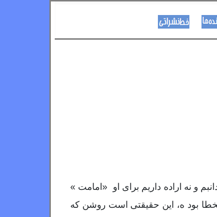
نویسنده ها
د هــــــوډکـړنلاره
دانبم و نه اراده داریم برای او «امامت »
لخطا بود ه، این حقیقتی است روشن که