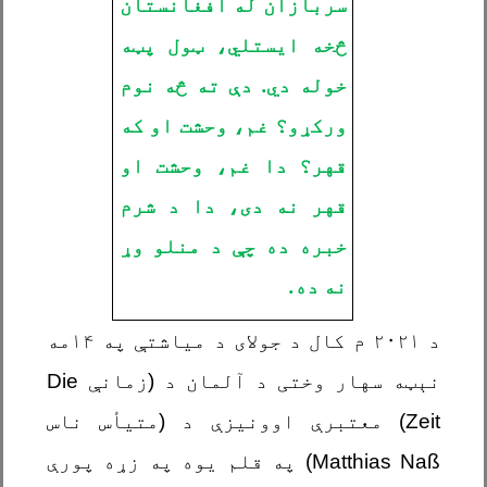
سربازان له افغانستان
څخه ایستلي، ټول پټه
خوله دي. دې ته څه نوم
ورکړو؟ غم، وحشت او که
قهر؟ دا غم، وحشت او
قهر نه دی، دا د شرم
خبره ده چې د منلو وړ
نه ده.
د ۲۰۲۱ م کال د جولای د میاشتې په ۱۴مه
نېټه سهار وختی د آلمان د (زمانې
Die
Zeit
) معتبرې اوونیزې د (متیأس ناس
Matthias Naß
) په قلم یوه په زړه پورې