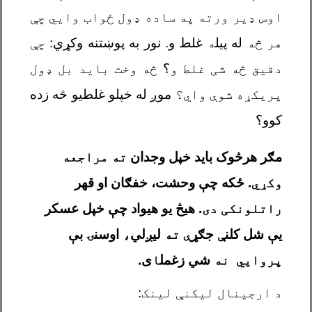
اوس ډیر ورته په ساده ډول ځواب وایي چې
هر څه
له پیل
ه
غلط و. نور به پوښتنه وکړي:
چې
دقیق څه شی غلط و
؟
څه وخت باید بل ډول
پریکړه شوې واي؟
موږ له خپلو غلطیو څه زده
کوو؟
مګر هرڅوک باید خپل وجدان
ته مراجعه
وکړي
. ځکه چې وحشت، خفګان او قهر
راتلونکی دی
. هیڅ یو هیواد چې خپل عسکر
یې شل کلن
ې
جګړ
ې ته
لیږلي
،
اوسن
ۍ
بې
پروايي نه
شي زغمل
ا
ی.
د ارجینال لیکنې لینک: