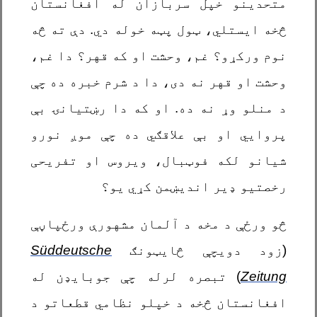
متحدینو خپل سربازان له افغانستان
څخه ایستلي، ټول پټه خوله دي. دې ته څه
نوم ورکړو؟ غم، وحشت او که قهر؟ دا غم،
وحشت او قهر نه دی، دا د شرم خبره ده چې
د منلو وړ نه ده. او که دا رښتیانۍ بې
پروايي او بې علاقګي ده چې موږ نورو
شیانو لکه فوټبال، ویروس او تفریحی
رخصتیو ډیر انديښمن کړي یو؟
څو ورځې د مخه د آلمان مشهورې ورځپاڼې
(زود دویچې څايټونګ
Süddeutsche
Zeitung
) تبصره لرله چې جوبايډن له
افغانستان څخه د خپلو نظامي قطعاتو د