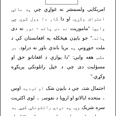
امریکایی ولسمشر نه غواړي چې
په ماتې
اعتراف وکړي
. او دا
کار دا ډول کوي چې
وايي
: "ماموریت
نه دی پاته
-
نور
نه دی
پاته
." جو بایډن هیڅکله په افغانستان کې د
ملت جوړونې
په
بریا باندې باور نه درلود.
بر
عکس
هغه وايي: "دا یوازې د افغانانو حق او
مسؤلیت دی چې د خپل راتلونکي پریکړه
وکړي."
احتمال شت
ه
چې د بایډن شک
او تردید
اوس
د
متحده ایالاتو او اروپا د نفوس
و
د
لوی اکثریت
سره شریک
وي
.
په نږدې راتلونکې کښې به