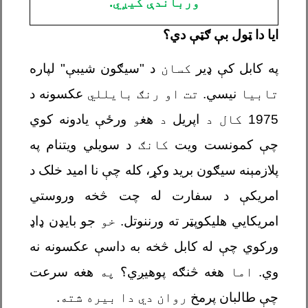
ورباندې کیږي.
ایا دا ټول بې ګټې دي؟
په کابل کې ډیر
کسان
د "سیګون شیبې" لپاره
تابیا
نیسي.
تت او رنګ بایللي
عکسونه د
1975
کال د
اپریل
د
هغ
و
ورځې یادونه کوي
چې کمونست ویت
کانګ
د سویلي ویتنام په
پلازمېنه سیګون برید وکړ، کله چې نا امید خلک د
امریکې د سفارت له چت څخه وروستي
امریکايي هلیکوپټر ته ورننوتل.
خو
جو بایډن ډاډ
ورکوي چې له کابل څخه به داسې عکسونه نه
وي.
اما
هغه څنګه پوهیږي؟
په
هغه سرعت
چې طالبان پرمخ
روان دي دا بیره شته.