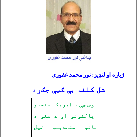
ژباړه او لنډیز: نور محمد غفوری
شل کلنه بې ګټې جګړه
اوس چې د امریکا متحدو
ایالتونو او د هغو د
ناتو متحدینو خپل