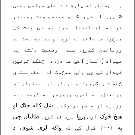
را ایستلو له پاره د داخلي سیاسي وضعې
«ايډیاله شيبه» او مناسب وخت وموند،
خو له افغانستان سره په دې وخت کې
هیڅوک هم علاقه نه لري او سیاسي بحث نه
ورباندې کیږي. همدا وضعیت دلته په
هیواد (آلمان ) کې هم دی. دا څنګه توضیح
کیدای شي چې ولې هیڅوک له افغانستان
څخه د راګرزیدلو سربازانو استقبال ته
ورنغلل. نه لمړۍ وزیره، نه کومه بله
وزیره اونه هم یو وکیل.
شل کاله جنګ او
هیڅ څوک
اوس
پروا
پرې نه کوي
. طالبان چې
په
۲۰۰۱ کال کې
له واکه لرې شوي، د