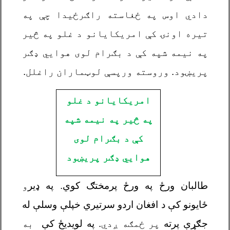
دادي اوس په ځغاسته راګرځیدا چې په
تیره اونۍ کې امریکایانو د غلو په څیر
په نیمه شپه کې د بګرام لوی هوايي ډګر
پريښود. وروسته ورپسې لوټماران راغلل.
امریکایانو د غلو
په څیر په نیمه شپه
کې د بګرام لوی
هوايي ډګر پريښود
طالبان ورځ په ورځ پرمختګ کوي. په ډیر
و
ځایونو کې د افغان اردو سرتیري خپلې وسلې له
جګړې پرته
پر ځمګه ږدي.
په لویدیځ کې
به