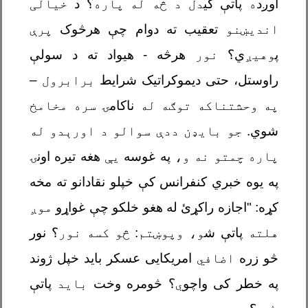
اوږد
ه
پاتې کی
دل د څه له پاره
؟ د
خيالی
اندیښنو
تعقیب ته دوام چې هرڅوک
پرې
پ
وهيږ
ي؟
نور
هرڅه - هیواد ته د سولې
راوستل، حتی دیموکراتیک شرایط
برابرول
–
په وحشتناکه توګه
له
ناکام
ۍ سره مخامخ
شوي.
جو بایډن ددې سوالو د اورېدو له
پاره چمتو نه و،
په غوسه
یې
هغه تیره اونۍ
په یوه خبري کنفرانس کې خپلو نقادانو ته مخه
کړه: "اجازه راکړئ له هغو خلکو چې غواړو
موږ
هلته
پاتې ش
و، وپوښتم
:
څو کسه نور
؟
نور
څو زره
اضافي
امریکایی عسکر باید خپل ژوند
په خطر کی واچو
ي
؟ څومره وخت
باید
پاتې