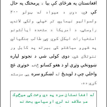
افغانستان په هرځای کې بیا
د
پرمختګ په حال
کې د
ي. دوی د هیواد له ټولو ۴۰۰
ولسوالیو نیمایي تر خپلې ولکې لاندې
راوستې. د امریکا د متحده ایالتونو
استخبارات اټکل کوي چې طالب جنګیالي
په شپږو میاشتو کې بیرته په کابل ور
ننوتلای شي.
دوی کولی شي د نجونو لپاره
ښوونځي وتړي او د هغو کسانو
څخه
خونړی غچ
واخلي چې د لویدیځ
له
لښکرو سره
یې مرسته
کړې ده
.
له افغانستان سره په دې وخت کې هیڅوک
هم علاقه نه لري او سیاسي بحث نه