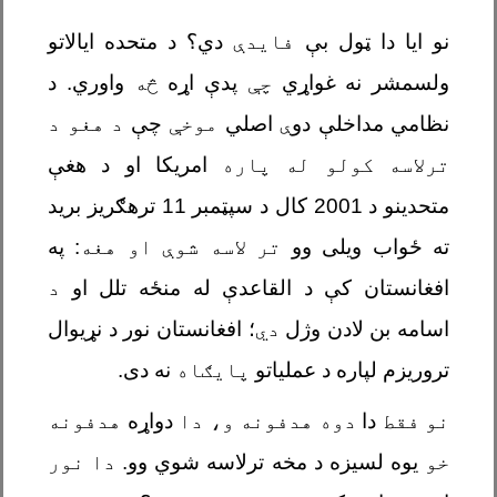
نو ایا دا ټول بې
فایدې
دي؟ د متحده ایالاتو
ولسمشر نه غواړي
چې
پدې اړه
څه
واوري. د
نظامي مداخلې دو
ې
اصلي
موخې
چې
د هغو د
ترلاسه کولو له پاره
امریکا او د هغې
متحدینو د 2001 کال د سپټمبر 11 ترهګریز برید
ته ځواب ویلی وو
تر لاسه شوې او هغه
: په
افغانستان کې د القاعدې له منځه تلل او
د
اسامه بن لادن وژل
دي
؛ افغانستان نور د نړیوال
تروریزم لپاره د عملیاتو
پایګاه
نه دی.
نو فقط
دا
دوه هدفونه و، دا
دواړه
هدفونه
خو
یوه لسیزه د
مخه ترلاسه شوي وو.
دا نور