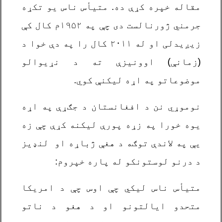
مقاله خپره کړې ده. متیأس ناس یو تکړه
جرمني ژورنالست دی چې په ۱۹۵۲م کال کې
زيږيدلی او له ۲۰۱۱ کال را په دې خوا د
(زمانې) اوونیزې ته د نړیوالو
موضوعاتو په اړه لیکنې کوي.
نوموړي نن د افغانستان د جګړې په اړه
یوه خورا په زړه پورې لیکنه کړې چې زه
یې په لاندې توګه د هغې ژباړه او لنډیز
د درنو لوستونکو له پاره خپروم:
متیأس ناس لیکي چې اوس چې د امریکا
متحدو ایالتونو او د هغو د ناتو