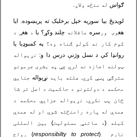
ګواښ
له منځه ولاړ
.
لویدیځ بیا سوریه خپل برخلیک ته پریښوده. ایا
هغ
وی
ور
سره
عاقلانه
چلند وکړ؟ یا
د
هغ
ې د
کوم کار نه کولو ګناه وه؟
په کمبوډیا یا
روانډا کې د نسل وژنې درس دا و:
نړیواله
ټولنه اجازه نه لري چې په بشری جرمونو
سترګې پټې کړي. هلته باید
نړیواله
جنایي
محکمه د دولتونو د حاکمیت د اصل تر شا
ځان پټ نکړي. نړیواله جزایي محکمه د
همدې له پاره رامنځته شوې او له همدې
کبله (د ساتنې مسئولیت) بین المللی
نارم
)
responsibilty to protect
(
رواج