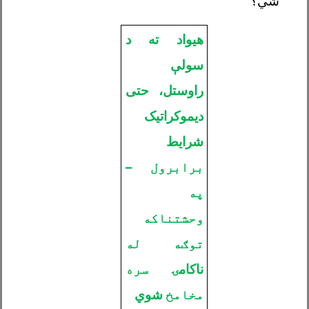
شي؟
هیواد ته د
سولې
راوستل، حتی
دیموکراتیک
شرایط
برابرول
–
په
وحشتناکه
توګه
له
ناکام
ۍ سره
مخامخ
شوي