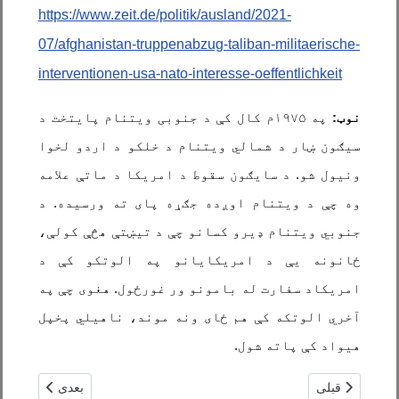
https://www.zeit.de/politik/ausland/2021-
07/afghanistan-truppenabzug-taliban-militaerische-
interventionen-usa-nato-interesse-oeffentlichkeit
نوټ:
په ۱۹۷۵م کال کې د جنوبی ویتنام پایتخت د
سیګون ښار د شمالي ویتنام د خلکو د اردو لخوا
ونیول شو. د سایګون سقوط د امریکا د ماتې علامه
وه چې د ویتنام اوږده جګړه پای ته ورسیده. د
جنوبي ویتنام ډیرو کسانو چې د تيښتې هڅې کولې،
ځانونه یې د امریکایانو په الوتکو کې د
امریکاد سفارت له بامونو ور غورځول. هغوی چې په
آخري الوتکه کې هم ځای ونه موند، ناهیلي پخپل
هیواد کې پاته شول.
مطلب قبلی: چین انگیزه اش از افغانستان را توضیح می دهد/مترجم:
مطلب بعدی: ارزی
قبلی
بعدی