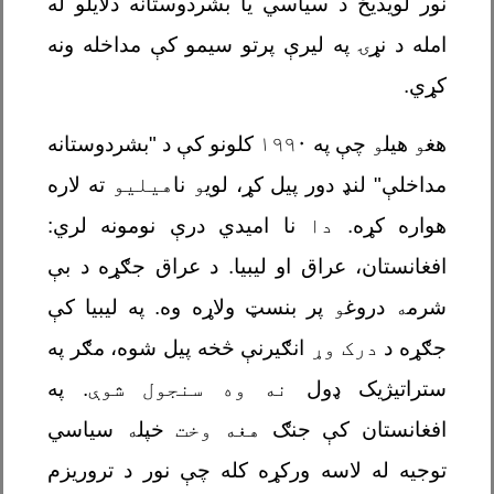
نور لویدیځ د سیاسي یا بشردوستانه دلایلو له
امله د نړۍ په لیرې پرتو سیمو کې مداخله ونه
کړي.
هغ
و
هیل
و
چې په
۱۹۹۰
کلونو کې د "بشردوستانه
مداخلې" لنډ دور پیل کړ، لوی
و
نا
هیلیو
ته لاره
هواره کړه.
دا
نا امیدي درې نومونه لري:
افغانستان، عراق او لیبیا. د عراق جګړه د بې
شرم
ه
دروغ
و
پر بنسټ ولاړه وه. په لیبیا کې
جګړه د
درک وړ
انګیرنې څخه پیل شوه، مګر په
ستراتیژیک ډول
نه وه سنجول شوې.
په
افغانستان کې جنګ
هغه وخت
خپل
ه
سیاسي
توجیه له لاسه ورکړه کله چې نور د تروریزم