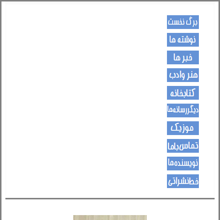
کـــــور پاڼه
لیکنی
خبرونه
هــــنر او ادب
کتـــــابونه
ســــایټــونه
مــــــوزیک
اړیکی
نویسنده ها
د هــــــوډکـړنلاره