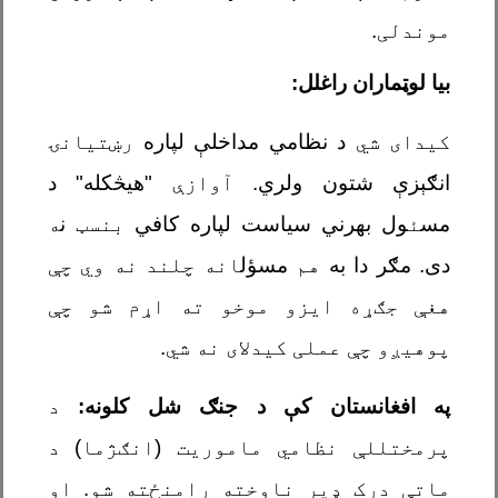
موندلی.
بیا لوټماران راغلل
:
کیدای شي
د نظامي مداخلې لپاره
رښتیانۍ
انګېزې شتون ولري.
آوازې
"هیڅکله" د
مس
ئ
ول بهرني سیاست لپاره کافي
بنسټ
ن
ه
دی. مګر دا به
هم
مسؤل
انه چلند نه وي
چې
هغې جګړه ایزو موخو ته اړم شو چې
پوهيږو چې عملی کیدلای نه شي.
په افغانستان کې د جنګ شل کلونه:
د
پرمختللې نظامي ماموریت (انګژما) د
ماتې درک ډیر ناوخته رامنځته شو. او