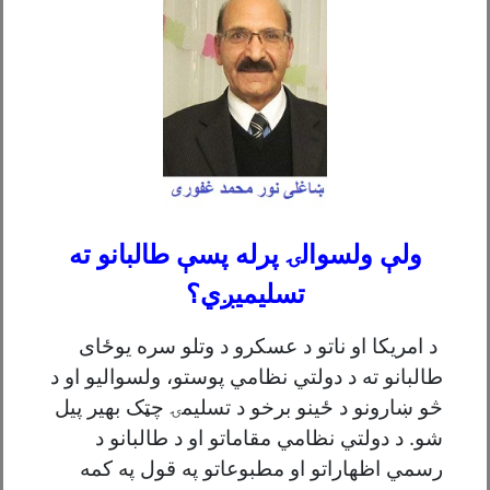
ولې ولسوالۍ
پرله پسې
طالبانو ته
تسليميږي
؟
د امريکا او ناتو د عسکرو د وتلو سره يوځاى
طالبانو ته د دولتي نظامي پوستو، ولسواليو او د
څو ښارونو د ځينو برخو د تسليمۍ چټک بهير پيل
شو. د دولتي نظامي مقاماتو او د طالبانو د
رسمي اظهاراتو او مطبوعاتو په قول په کمه