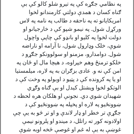
په نظامي جګړه کې په تيرو شلو کالو کې بې
ګناه کسان د همدې دولتي کارمندانو لخوا
امريکايانو ته په ناحقه د طالب په نامه په لاس
ورکړل شول. په نيمو شپو کې د خارجيانو او
دولت لخوا په کليو او بانډو کې چاپې واچول
شوې، خلک وډارول شول، نا آرامه او ناراضه
شول. دوامدارو، مزمنو او سولوونکو جګړو د
خلکو ترمنځ وهم خپراوه، د هيچا مال او ځان په
امن کې نه و. عادی بزګران به په لاره، ميلمستيا
او يا په کرونده کې د پټيو د اوبولو په وخت کې د
الوتکو لخوا ويشتل کیدل او بې ګناه وګړي
شهيدان شوي دي. نجونې او هلکان هره لحظه د
ښوونځيو په لاره او پخپله په ښوونځيو کې د
جګړې تر خطر او ډار لاندې و او تر څو به یې چې
اولادونه کور ته راتلل، د میندو او پلرونو نيمې
غوښې به يې له غم او غوصې څخه اوبه شوې