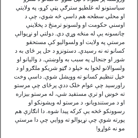
سیاستونو له غلطیو سترګې پټې کړو، په ولایتي
او محلي سطحه هم داسې څه شوي، چې د
اوسني حکومت او ولسونو ترمنځ د پخلاینې
چانسونه یې له منځه وړي دي. دولتي او نړيوالې
مرستې په ولایت او ولسواليو کې مستحقو
کسانو ته نه رسيدې. دستونزو د حل پر ځای به د
شور او جنجال په سبب به واوښتې. د والیانو او
ولسوالانو لخوا به خپلو د ګټو شریکو ملګرو او د
خپل تنظیم کسانو ته وویشل شوې. داسې وخت
راورسید چې عوام خلک ددې پرځاى چې مرستو
ته خوښ او ترې مستفيد شي، له مرستو بيزاره
او د مرستندويانو، د مرستو له ويشونکو او
رسوونکو څخه يې کرکه پيدا شوه. دا انګازې هم
پورته شوې چې نړیوالو ته ووايي چې دا مرستې
مو نه غواړو!