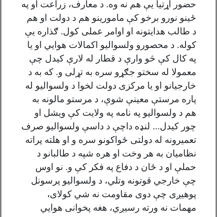
حضور اړتیا یې هم نه وه. د معارف، زراعت او په
ځينو نورو برخو کې مامورينو هم د دولت او هم
د طالب هدایتونه او اوامر عملى کول. ګذاره يې
کوله. د محصورو ولسواليو اکمالات هوايي او يا
په کال کې څو وارې د قطار له لارې کيدل چې
معمولا له سختو جګړو سره به تړلى و. که به د
خارجیانو او یا مرکزی دولت لخوا د ولسوالیو له
پاره مرستې معینې شوې، د مرستو مالونه به
هم د ولسواليو په نامه په ولايت کې ويشل او
چور کيدل... لنډه داچې د داسې ولسواليو صرف
تعميرونه له دولتى ځواکونو سره و او هلته پراته
نظامیان به هر وخت او هره شپه د طالبانو د
حملې او د ځان د دفاع په فکر کې و. نو اوس
چې خارجي قوتونه وتلي، د ولسواليو پرسونل
پوهيږى چې دوی مقاومت نه شي کولاى،
مهمات نه ورته رسيږي، هغه پخوانی هوايي