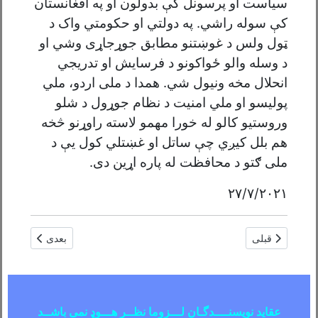
سیاست او پرسونل کې بدولون او په افغانستان
کې سوله راشي. په دولتي او حکومتي واک د
ټول ولس د غوښتنو مطابق جوړجاړی وشي او
د وسله والو ځواکونو د فرسایش او تدریجي
انحلال مخه ونیول شي. همدا د ملی اردو، ملي
پولیسو او ملي امنیت د نظام جوړول د شلو
وروستیو کالو له خورا مهمو لاسته راوړنو څخه
هم بلل کیږي چې ساتل او غښتلي کول یې د
ملی ګتو د محافظت له پاره اړین دی.
۲۷/۷/۲۰۲۱
مطلب قبلی: ولې ولسوالۍ پرله پسې طالبانو ته تسليميږي؟/نور محمد
مطلب بعدی: کنا
قبلی
بعدی
عقاید نویسنــــدگـان لـــزوما نظــر هـــوډ نمی باشــد