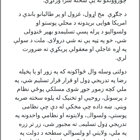
چوروونکو ته یې سخته سزا ورکړي.
د جګړې مخ اړول، غزول او پر طالبانو باندې د
امریکا هوایی بریدونه د محلي پوستو او
ولسوالیو د پرله پسې تسلیمدو بهیر ځنډولی
شي، خو په ټپه یې نه شي درولای. ملت د سولې
په اړه عاجلې او معقولې پریکړې ته ضرورت
لري.
دولتی وسله وال ځواکونه که په زور او یا پخپله
رضا په تدریجي ډول او قرار قرار تسلیم شي، په
ملي کچه زموږ جوړ شوی مسلکي پوځي نظام
د پرسونل، روحیې او تخنیک له پلوه سخته ضربه
ویني. ښه داده چې مخکې له دې چې نظامی
پوستې، ولسوالۍ، ولایتونه او نظامي واحدونه په
تدریجي ډول تسلیمۍ ته مجبور شی، زر تر زره
په ملي، ولایتي او ولسوالي سطحه د دولت په