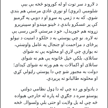
د لارو د سر توت او له کورونو څخه بې بيې
شلومبې (تروې) او نورې عادي مرستې هم بندې
شوې. که به د ژمي په سړو او د دوبي په ګرميو
کې پر عسکرو باندې د ځينو ميندو او سپينږیرو
زړونه هم خوږيدل، خو د مرستې لاس رسى يې
نه لاره. نو چې پوستې به د خلکو د امنيت د نيولو
پرځاى د مزاحمت او جنجال په عامل واوښتې،
نه يوازې چې لارې او محلونه يې نه شواى
ساتلاى، بلکې خپل ځانونه يې هم نه شواى
ساتلاى او اکمالات به هم ورته نه شواى کيداى؛
دولت به مجبور شو چې دا پوستې راټولې کړي
او محلونه طالبانو ته پريږدي.
د یادولو وړ ده چې له دا ډول نظامي دولتي
پوستو سره د جګړې له پاره له خارجي هېواده
څه چې له بل ولایت او حتی بلې ولسوالۍ څخه