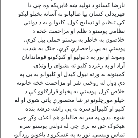
نارضا کسانو د تولید ښه فابریکه وه چې دا
قهریدلي کسان بیا طالبانو په آسانه پخپلو لیکو
کې تنظیم او تسلیح کول. کليوالو به د دولتي
نظامي پوستو د ظلم او مزاحمت څخه د
خلاصون په خاطر په پوستو حملې پيل کړې،
پوستې به يې راحصارې کړې، جنګ به شدت
وموند او نور به د ټولیو او کنډکونو قوماندانان
آزاد او په زغرده کليو ته نشواى را وتلاى،
کمینونه به ورته نیول کیدل او کليوالو به يې په
دې ډول له روځني شر او مزاحمت څخه ځانونه
خلاص کړل. پوستې به پخپلو قرارګاوو کې د
خپلو مورچلونو تر شا محصورې پاتې شوې او له
کليو او کليوالو سره به يې راشه درشه بنده
شوه. ددې په سر به طالبانو هم اعلان وکړ چې
هيڅوک حق نه لري چې له دولتي پوستو سره
تماس ونيسي. نور به په عسکرو د باغونو زردآلو،