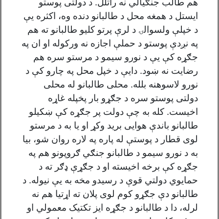
هم طالب جنګیالي نه راتلل. د دولتی پوستو
ایستل د همغه محل د طالبانو دنده وه، اکثره یې
د خپلې ولسوالۍ د لرې پرتو کلیو طالبانو ته هم
په نږدې پوستو د حملې اجازه نه ورکوله او ان په
جګړه کې يې د نورو سیمو د مرستو سره هم
رضایت نه ښود. دایې د خپل محل په چارو کې د
نورو لاسوهنه بلله. محلی طالبانو له محلی
دولتی پوستو سره د جګړو بار پخپله غاړه
اخیست. کله به چې دولت پر جګړه کې ښکیلو
طالبانو باندې هوایی برید وکړ او یا به د مرستو
لوی قطار د پوستې له پاره په لاره روان شو، بیا
به د نورو سیمو د طالبانو جنګي ګروپونو هم په
جګړه کې برخه اخیسته او د جګړې ډګر ته د
حمایوي دولتي قوې د رسیدو مخه به یې نیوله. د
طالبانو دې جګړو کوم لوی پلان ته اړتیا هم نه
لرله، دا د طالبانو د جګړه ایز تکتیک معمولي او