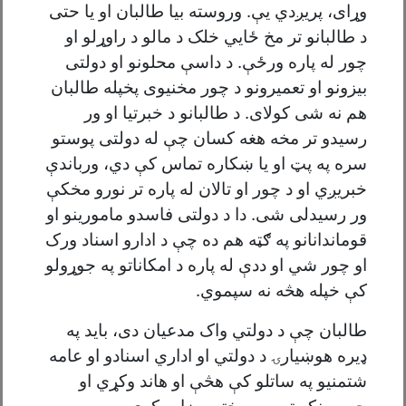
وړاى، پريږدي يې. وروسته بيا طالبان او يا حتى
د طالبانو تر مخ ځايي خلک د مالو د راوړلو او
چور له پاره ورځې. د داسې محلونو او دولتی
بیزونو او تعمیرونو د چور مخنیوی پخپله طالبان
هم نه شی کولای. د طالبانو د خبرتیا او ور
رسیدو تر مخه هغه کسان چې له دولتی پوستو
سره په پټ او یا ښکاره تماس کې دي، ورباندې
خبریږي او د چور او تالان له پاره تر نورو مخکې
ور رسیدلی شی. دا د دولتی فاسدو مامورینو او
قوماندانانو په ګټه هم ده چې د ادارو اسناد ورک
او چور شي او ددې له پاره د امکاناتو په جوړولو
کې خپله هڅه نه سپموي.
طالبان چې د دولتي واک مدعیان دی، باید په
ډیره هوښیارۍ د دولتي او اداري اسنادو او عامه
شتمنیو په ساتلو کې هڅې او هاند وکړي او