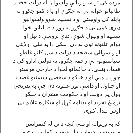
موده کې تر سلو زياتې ولسوالۍ له دولت څخه د
طالبانو خواته بې له جګړې او يا د کمو جګړو په
پايله کې واوښتې او د تسليم شوو ولسواليو
ډیرې کمې يې د جګړو په زور د طالبانو لخوا
تسليم او ونيول شوې. ددې پروسې د پيل او
دوام علتونه نوي نه دي، بلکې دا په ملي، ولایتي
او ولسوالي سطحه د دولت د شل کلنو غلطو
سياستونو، بې رحمه جګړو، په دولتي ادارو کې د
فساد، ټنبلي، د حاکمانو لخوا د خارجي مرستو
چور، د ملي او د خلکو د شخصي شتمنيو غصب
او چپاول او داسې نور علتونه دي چې په تدريجي
ډول يې دولت او د حکومت مشران د خلکو
ترمنځ تجريد او بدنامه کړل او ښکاره علایم یې
اوس لیدل کیږي.
که په نړیواله او ملي کچه د بن له کنفرانس
وروسته پر هیواد د تپل شوو حاکمانو د سترو