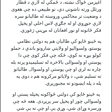
اغیزمن ځواک نشته، د ځمکې له لارې د قطار
ورتلل ورته ناشوني دي، نو طبیعي ده چې هغوى
د وضعيت تر محاکمې وروسته له طالبانو سره
لارې جوړوي او له جګړې لاس اخلي او پخپل
فکر ځانونه او نور افغانان له مړینې ژغوري.
په ځينو ځايو کې طالبان هم په دولتی نظامي
پوستو، ولسوالیو او ولایتي ښارونو باندې د حملو
کولو بيړه نه کوي، ځکه چې فکر کوى چې دا
پوستې او ولسوالى بالاخره له تسلیمیدو پرته بله
چاره نه لري او چې پوستې او ولسوالۍ طالبانو
ته تسلیم شي، د ولایاتو مرکزونه هم د دوی په
پله د پله ایښودو ته مجبوریږي.
په ځینو ځايو کې دولتي ځواکونه پخپله پستې او
ولسوالي چور او پخپل سر پريږدى. هغه څه چې
ورسره وړاى شي، وړي يې او چې نه يې شي