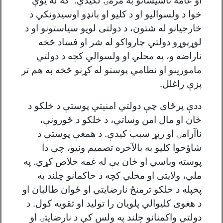
او عامه تاسيساتو به مرمۍ لګيدې. که له يوې
خوا د ولسواليو او د کليو او بانډو اوسيدونکي د
خارجيانو له شتون، د دولتى لويو سياستونو او د
لوړپوړو دولتي چارواکو له شر او فساد څخه
ناراضه و، په محلي او ولسوالي کچه د دولتي
مامورینو او نظامي پوستو له کړنو څخه به هم تر
پزې راغلل.
ددې پرځاى چې دولتي امنيتي پوستې د خلکو د
ځان او مال امن وساتي، د خلکو د ځورونې،
ناآرامۍ او ربړ سبب کيدې. د همغې پوستې د
شاؤخوا کليو به بالآخره تصميم ونيو، چې دا
پوسته وباسي او ځان يې له غمه خلاص کړي. په
ملي، ولايتى او محلي کچه د حاکمانو چلند به
پخپله د خلکو ترمنځ نارضايتي او ځوان طالبان او
د هغوى کليوالي پلويان را توليد او تقويه کول. د
دولتي واکمنانو چلند په ولس کې د نارضایتۍ او