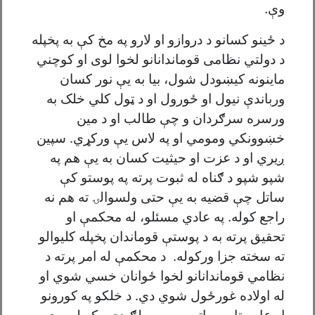
وې.
د ځينو کسانو د دروازو او لارو په مخ کې به پخپله
د دولتي نظامى قوماندانانو لخوا لوی او کوچني
ماينونه کيښودل شول، بيا به يې نور کسان
ورباندې نيول او ځورول او د ټول کلي خلک به
ورسره سرګردان و چې طالب او د مین
خښوونکي ومومي او په لاس یې ورکړي. سپين
ږيري او د عزت او حيثيت کسان به يې هم په
شپو شپو د ګناه له ثبوت پرته په پوستو کې
ساتل چې قضيه به يې حتى ولسوالۍ ته هم نه
راجع کوله. په عادي مسئلو، له محکمې او
تحقيق پرته به د پوستې قوماندان پخپله کليوالو
ته سخته جزا ورکوله. د محکمې له امر پرته د
نظامي قوماندانانو لخوا ځوانان خسي شوي او
له اولاده غورځول شوي دي. د خلکو په کورونو