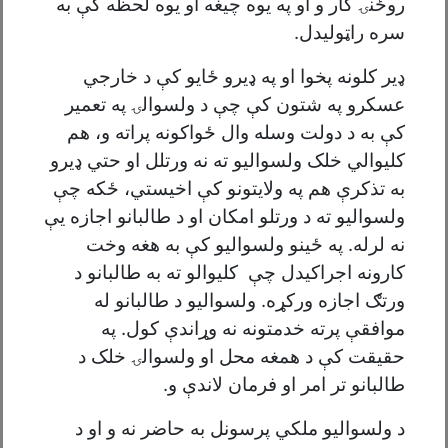
روځنۍ کار و او په یوه چیغه او یوه لحظه کې به
سره راټولیدل.
ډیر کلونه پخوا او په ډيرو ځايو کې د خارجي
عسکرو په شتون کې چې د ولسوالۍ په تعمير
کې به د دولت وسله وال ځواکونه پراته و، هم
کليوالي خلک ولسواليو ته نه ورتلل او حتي ډيرو
به تذکرې هم په ولايتونو کې اخيستي، ځکه چې
ولسوالیو ته د ورتلو امکان او د طالبانو اجازه یې
نه لرله. په ځینو ولسوالیو کې به هغه وخت
کارونه اجراکیدل چې کلیوالو ته به طالبانو د
ورتګ اجازه ورکړه. ولسواليو د طالبانو له
موافقې پرته خدمتونه نه وړاندې کول. په
حقیقت کې د همغه محل او ولسوالۍ خلک د
طالبانو تر امر او فرمان لاندې و.
د ولسوالیو ملکي پرسونل به حاضر نه و او د