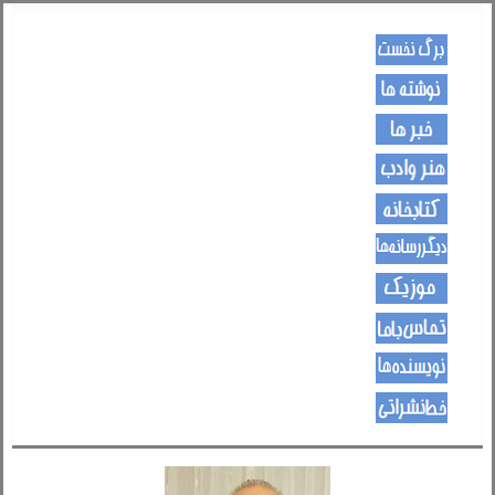
کـــــور پاڼه
لیکنی
خبرونه
هــــنر او ادب
کتـــــابونه
ســــایټــونه
مــــــوزیک
اړیکی
نویسنده ها
د هــــــوډکـړنلاره