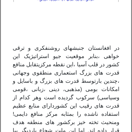
در افغانستان
جنبشهای روشنفکری و ترقی
خواهی
،
بنابر موقعیت جیو استراتیژیک این
کشور در قلب آسیا
،این
نقطه
مرکزی
تقابل منافع
قدرت های بزرگ استعماری منطقوی وجهانی
،
چندین بارتوسط
قدرت های بزر
گ
و باسایل و
امکانات بومی (مذهبی
،
دینی
،
زبانی
،
قومی
وسیاسی‌) سرکوب گردیده است
و
هر کدام از
قدرت های رقیب این کشور
دارای منابع عظیم
استفاده ناشده
را بمثابه مرکز منافع دایمی
!
ومنحیث تخته خیز برکشور های منطقه هدف
قرار داده ا
ند
. اما این ملت شجاع باردیگر بپا