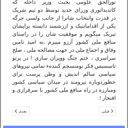
نورالحق علومی بحیث وزیر داخله
که
کاندیداتوری وزرای جدید
توسط دو تیم شریک
در قدرت
وانتخاب شانرا از جانب ولسی جرگه
یک
ی از
اقدام
ات
نیک و ارزشمند دانسته برایشان
تبریک میگویم و موفقیت شان را در راستای
منافع ملی کشور آرزو میبرم .
به امید تامین
وفاق و اجماع ملی در جهت مصالحه ملی ، صلح
سراسری ، ختم جن
گ
وویران سازی
!
در
پ
رتو
تاسسیس فکر نومنسجم کننده
ء
تمامی نیروهای
سیاسی سالم اندیش و وطن
پ
رست برای
حظور
دوباره
نیرومند در میدان سیاسی کشور
ومبارزه در راه منافع ملی کشور با سرفرازی و
افتخار
!
مطلب قبلی: آبدیت طــالب به داعــش / شمس الحق حقانی
مطلب بعدی: رښتی
قبلی
بعدی