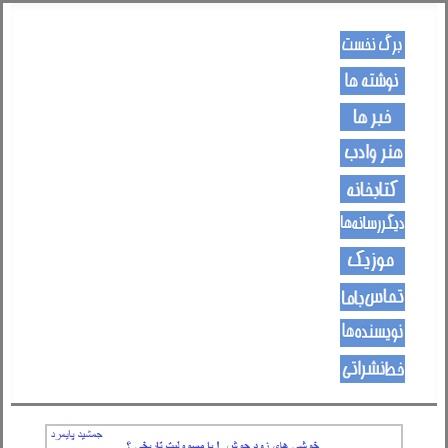
کـــــور پاڼه
لیکنی
خبرونه
هــــنر او ادب
کتـــــابونه
ســــایټــونه
مــــــوزیک
اړیکی
نویسنده ها
د هــــــوډکـړنلاره