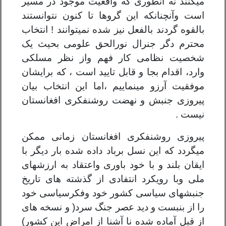
میکنند نه آنطوری که واقعیت موجود در مسیر
است وآنچنانکه این گروها تا کنون نتوانستند
بالقوه گردند بالفعل نیز شده نمیتوانند ! انتخاب
محترم دگر جنرال نورالحق علومی بحیث یک
شخصیت نظامی کار فهم واز نظر مسلکی
وارد، اقدام بجا و قابل تایید است
،
که برایشان
موفقیت آرزو مینماییم
،اما این
انتخاب بیان
پ
یروزی جنبش و نهضت روشنفکری
افغانستان
نیست .
پیروزی روشنفکری افغانستان زمانی ممکن
میگردد که این نسل برباد داده شده بار دیگر با
ایقان بلند و با خود باوری واعتقاد به ارزشهای
ملی وبا رویکرد انتفادی از گ
ذ
شته های تاریخ
جنبشهای سیاسی کشور خود وفکرسیاسی خود
را از بنبست و دید عصر جنگ سرد( و نسخه های
از قبل آماده شده نا آشنا از امراض این کشور)