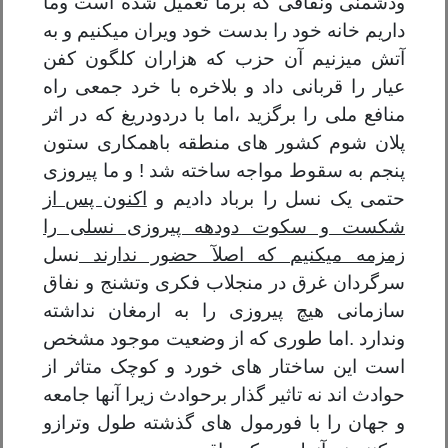
ودشمنی ونفاقی که برما تعمیل شده است
و
ما
داریم خانه خود را بدست خود ویران میکنیم و به
آتش میزنیم آن حزب که هزاران کلگون کفن
عیار را قربانی داد و بلاخره با خرد جمعی راه
منافع ملی را برگزید
،
اما با دردودریغ که در اثر
پلان شوم کشور های منطقه باهمکاری ستون
پنجم به سقوط مواجه ساخته شد
!
و ما پیروزی
حتمی یک نسل را برباد دادیم و
اکنون پس از
شکست و سکوت دودهه پیروزی نسلی را
زمزمه میکنیم که اصلآ حضور ندارند
نسل
سرگردان غرق در منجلاب فکری وتشنج و نفاق
سازمانی هیچ پیروزی را به ارمغان نداشته
وندارد .
اما طوری که از وضعیت موجود مشخص
است این ساختار های خورد و کوچک متاثر از
حوادث اند نه تاثیر گ
ذ
ار برحوادث زیرا آنها جامعه
و جهان را با فورمول های گذشته طول وترازو