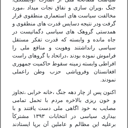
جنگ
،
ویران سازی و نفاق نجات میداد
،
مورد
مخالفت سیاست های استعماری منطقوی
قرار
گ
رفت و
در نتیجه دسایس قدرت های منطقوی و
همدستی گروهک های سیاسی دگماتیست در
جاه مانده و وابسته که قدرت تفکر مستقل
سیاسی رانداشتند وهویت و منافع ملی را
فراموش نموده بودند
،
دراتحاد با گروهای راست
افراطی وابس
ت
ه زمینه سقوط حاکمیت جمهوری
افغانستان وفروپاشی حزب وطن راعملی
نمودند.
اکنون پس از چار دهه جنگ
،
خانه خرابی
،
تجاوز
و خون ریزی ب
ا
لاخره مردم با تحمل تمامی
مصایب به خود اگاهی ملی دست یافتند و با
بیداری سیاسی در انتخابات ۱۳۹۳ مشترکآ
برعلیه این مظالم و عاملین آن برپا ایستادند