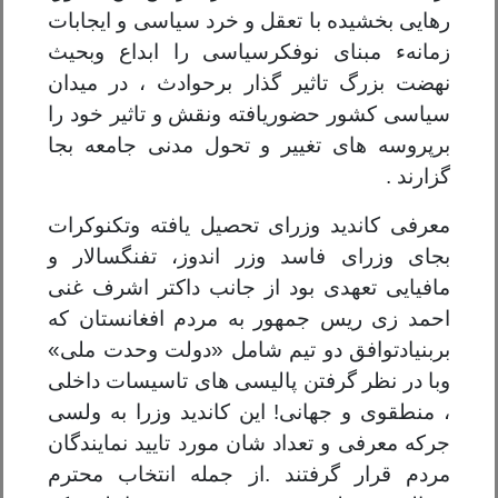
رهایی بخشیده با
تعقل و خرد سیاسی و ایجابات
زمانهء
مبنای نوفکرسیاسی را ابداع وبحیث
نهضت بزرگ تاثیر گ
ذ
ار برحوادث
،
در میدان
سیاسی کشور حضور
یافته
ونقش و تاثیر خود را
برپروسه های تغییر و تحول مدنی جامعه بجا
گزارند .
معرفی کاندید وزرای تحصیل یافته وتکنوکرات
بجای وزرای فاسد وزر اندوز
،
تفنگسالار و
مافیایی تعهدی بود از جانب داکتر اشرف غنی
احمد زی ریس جمهور به مردم افغانستان که
بربنیادتوافق دو تیم شامل «دولت وحدت ملی»
وبا در نظر گرفتن پالیسی های تاسیسات داخلی
،
منطقوی و جهانی
!
این کاندید وزرا به ولسی
جرکه معرفی و تعداد شان مورد تایید نمایندگان
مردم قرار گرفتند .از جمله انتخاب محترم