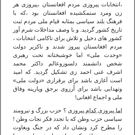
،
انتخابات پیروزی مردم افغانستان
،
پیروزی هر
زن ومرد ستمکشیده افغانستان بود
،
که با
فرهنگ بلند سیاسی بمثابه قیام ملی مردم ثبت
تاریخ کشور گردید. و با وصف مداخلات شرم آور
کشور های دخیل و تلاش برای ناکامی انتخابات ،
مردم افغانستان پیروز شدند و ناکزیر دولت
«وحدت ملی» اما خوشبختانه تحت رهبری
شخص دانشمند دلسوزوعالم داکتر محمد
اشرف غنی احمد زی تشکیل گردید. که امید
است آغازی باشد برای برقراری «دولت ملی»
وتهدابی باشد برای آٰرزوی برحق وپارینه وفاق
ملی و اجماع افغانی!
اما پیروزی کدام پیروزی
؟ حزب بزرگ و نیرومند
سیاسی حزب وطن که با تجدد فکر نجات وطن
!
را مطرح کرد ونشان داد که در جنگ وبغاوت