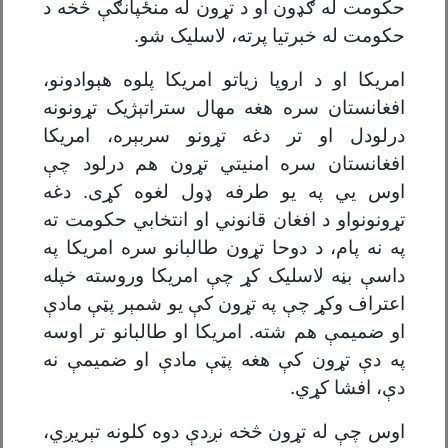
حکومت له ګډون او د تړون له منځپانګې څخه د
حکومت له خبرتیا پرته، لاسلیک شو.
امریکا او د اروپا زیاتو امریکا پلوه هېوادونو،
افغانستان سره هغه مهال ستراتېژیک تړونونه
درلودل او تر دغه تړونو سربېره، امریکا
افغانستان سره امنیتي تړون هم درلود چې
اوس يي په یو طرفه ډول لغوه کړی. دغه
تړونونواو د افغان قانوني او انتخابي حکومت ته
په نه پام، د دوحا تړون طالبانو سره امریکا په
داسې بڼه لاسلیک کړ چې امریکا وروسته خپله
اعتراف وکړ چې په تړون کې یو شمېر پټې مادې
او ضمیمې هم شته. امریکا او طالبانو تر اوسه
په دې تړون کې هغه پټې مادې او ضمیمې نه
دې، افشا کړي.
اوس چې له تړون څخه نږدې دوه کلونه تېریږي،