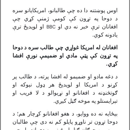
اوس پوښتنه دا ده چې طالبانو، امریکایانو سره
د دوحا په تړون کې کومې ژمنې کړي چې
افغانان ترې خبر نه دي او
او لوېدیځ ترې
BBC
یادونه کوي.
افغانان له امریکا غواړي چې طالب سره د دوحا
په تړون کې پټې مادي او ضمیمې نورې افشا
کړي.
د دغه مادو او ضمیمو له افشا پرته، د طالب پر
کړنو د امریکا او لوېدیځ هر ډول نېوکه او
ګوتڅنډنه د افغانانو او نړیوالو د لا فریب او
تېرایستلو په موخه ګڼل کیږي.
بېځایه نه ده ووایو، د هغو افغانانو کړچار هم؛ د
دوحا تړون تر ناوړو پایلو کم نه دی چې طالبان
يي سپین چرګان ګڼل او ځیني په دي اند ول چې