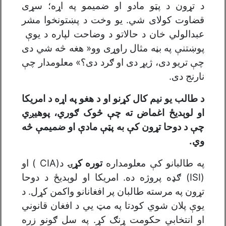
د تړون د پټو مادو او ضمیمو په اړه؛ سړی
قضاوت کولای شي. یو وخت د پښتونخوا مشر
عبدالولي خان د حالاتو د وضاحت لپاره د یوې
پوښتنې په بڼه مثال راوړی وو« هغه څه شي دی
چې تریو دی، ژیړ دی او ګرد دی؟» معلومدار چې
نارنج دی.
د طالب یو نیم کال کړنو او د هغو په اړه د امریکا
او لوېدیځ اغماض ته چې څوک ګوري، پوهیږي
چې د دوحا تړون کې به پټې مادې او ضمیمې څه
وي.
په طالبانو کې معلومداره
توره کړۍ
د(CIA ) او
(ISI) ګډه پروژه ده. امریکا او لوېدیځ د دوحا
تړون په مرسته طالبان پر افغانانو واکمن کړل. د
یوې پلان شوي کودتا په مټ يي د افغان قانوني
او انتخابي حکومت ړنګ کړ. په سل ګونو زره