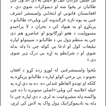
طالبان تر پخوا ښه او دیموکرات شوي دي. د
افغانستان قانوني او انتخابي ولسمشر اشرف
غني په یوه تازه څرګندونه کې ویلي«د طالبانو د
پرېکړو او په هیواد کې د بحران د لا پراخېدو
مسوولیت د هغو اورګانونو او عناصرو هم دی
چې په منظم ډول یې د طالبانو د سپینولو لپاره
تبلیغات کول او ادعا یې کوله چې دا ډله بدله
شوې او د شرایطو په اړه یې درک ډېر شوی
دی.»
بلخوا ولسمشرغني له لوړو زده کړو د افغان
نجونو د بې برخې کولو لپاره د طالبانو پرېکړه په
کلکه او توندو الفاظو غندلې ده. ده په دې اړه په
خپله اعلامیه کې ویلي:«اصلي ستونزه دا ده چې
واکمنه ډله مشروعیت نه لري. د دې لپاره چې دا
ډله په نادیموکراتیک ډول واک په لاس کې لري،