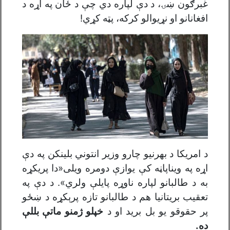
غبرګون ښۍ، د دې لپاره دي چې د ځان په اړه د
افغانانو او نړیوالو کرکه، پټه کړي!
د امریکا د بهرنیو چارو وزیر انتوني بلینکن په دې
اړه په ویناپاڼه کې یوازې دومره ویلی«دا پریکړه
به د طالبانو لپاره ناوړه پایلې ولري». د دې په
تعقیب بریتانیا هم د طالبانو تازه پرېکړه د ښځو
پر حقوقو یو بل برید او د
خپلو ژمنو ماتې بللې
ده.