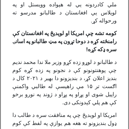
ملي کادردونه يي له هېواده وویستل او په
لویلاس يي افغانستان د طالبانو مدرسو ته
ورحواله کړ.
کومه تشه چې امریکا او لوېدیځ په افغانستان کې
رامنځته کړه د دوحا تړون په مټ طالبانو په اسانۍ
سره ډکه کړه!
د طالبانو د لوړو زده کړو وزیر ملا ندا محمد ندیم
چې پوهنتونونو کې د نجونو په زده کړه کوم
بندیز اعلان کړ، د بندیزونو دا بهیر د ۲۰۲۱ کال د
اګست تر ۱۵ مې راهیسې له طالبي واکمنې
راپیل شوی او پړاو په پړاو د ژوند په نورو برخو
کې هم پلي کېدونکی دی.
امریکا او لوېدیځ چې په منافقت سره د طالب دا
ډول بندیزونو ته هغه هم یوازې په لفط کې کوم