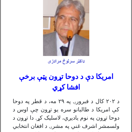
امریکا دې د دوحا تړون پټې برخې
افشا کړي
د ۲۰۲ کال د فبرورۍ په ۲۹ مه، د قطر په دوحا
کې امریکا د طالبانو سره یو تړون چې اوس د
دوحا تړون په نوم یادیږي، لاسلیک کړ. دا تړون د
ولسمشر اشرف غني په مشرۍ د افغان انتخابي