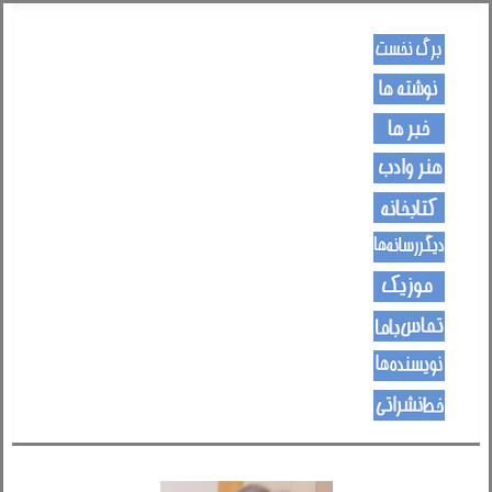
کـــــور پاڼه
لیکنی
خبرونه
هــــنر او ادب
کتـــــابونه
ســــایټــونه
مــــــوزیک
اړیکی
نویسنده ها
د هــــــوډکـړنلاره