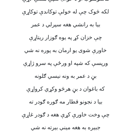
لکه څوک چې له خولې توکاندې توکاړې
بیا به رانشي هغه سپرلي د عمر
چې خزان کړ په یوه ګوزار ریتاړې
خاورې شوی یو ارمان به پوره نه شي
ورپسې که شپه او ورځې په سرو ژاړې
بڼ د عمر به ونه نیسي ګلونه
که باغوان د بڼ هرڅو وکړي کرواړې
بیا د نجونو قطار مه ګوره ګودر ته
چې وخت خاورې کړې هغه د ګودر غاړې
جبیره به هغه مینې بیرته نه شي