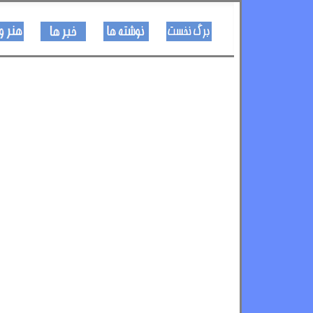
کـــــور پاڼه
لیکنی
خبرونه