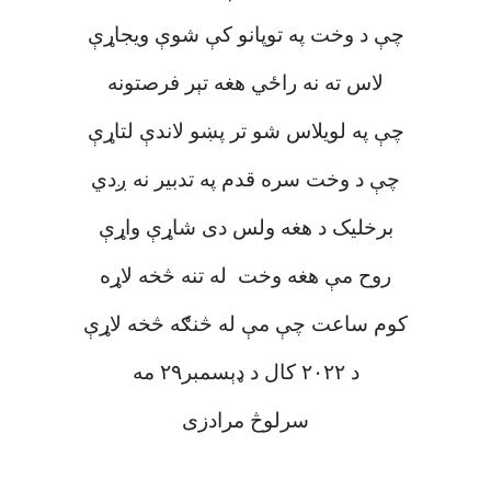
چې د وخت په توپانو کې شوې ویجاړې
لاس ته نه راځي هغه تېر فرصتونه
چې په لویلاس شو تر پښو لاندې لتاړې
چې د وخت سره قدم په تدبیر نه ږدي
برخلیک د هغه ولس دی شاړې واړې
روح مې هغه وخت له تنه څخه لاړه
کوم ساعت چې مې له څنګه څخه لاړې
د ۲۰۲۲ کال د ډېسمبر۲۹ مه
سرلوڅ مرادزی