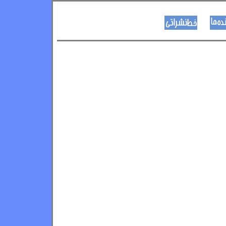
نویسنده ها
د هــــــوډکـړنلاره