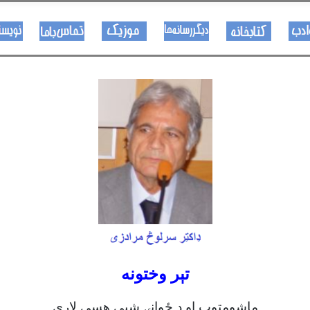
هــــنر او ادب
کتـــــابونه
ســــایټــونه
مــــــوزیک
اړیکی
تېر وختونه
ماشومتوب او د ځوانۍ شپې هسې لاړې