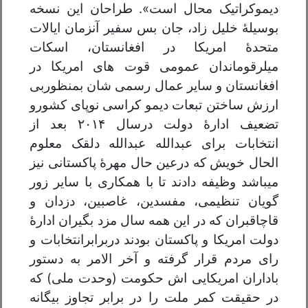
دیموکراتیک محال است». طراحان این نسخه
بوسیلهٔ خلیل زاد، جان بس سفیر آنزمان ایالات
متحدهٔ امریکا در افغانستان، اسکات
میلرقوماندان عمومی قوت های امریکا در
افغانستان و سایر عمال رسمی شان بمنظوربی
ارزش ساختن تبعات دیمو کراسی نوپای کشورو
تضعیف ادارهٔ دولت درسال ۲۰۱۴ بعد از
انتخابات برای عبدالله عبدالله دلقک معلوم
الحال خویش که درعین حال مهرهٔ پاکستانی نیز
میباشد وظیفه دادند تا با همکاری با سایر زور
گویان تنظیمی، مفسدین، غاصبین، دزدان و
قاچاقبران که در این همه سال مزد بگیران ادارهٔ
دولت امریکا و پاکستان بودند دربرابرانتخابات و
رای مردم قرار گرفته و آخر الامر به دستور
باداران امریکایی اش حکومت (وحدت ملی) که
در حقیقت کمر ملت را در برابر تجاوز بیگانه