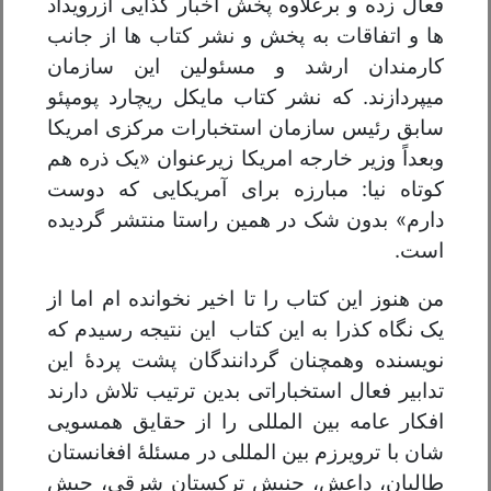
فعال زده و برعلاوه پخش اخبار کذایی ازرویداد
ها و اتفاقات به پخش و نشر کتاب ها از جانب
کارمندان ارشد و مسئولین این سازمان
میپردازند. که نشر کتاب مایکل ریچارد پومپئو
سابق رئیس سازمان استخبارات مرکزی امریکا
وبعداً وزیر خارجه امریکا زیرعنوان «یک ذره هم
کوتاه نیا: مبارزه برای آمریکایی که دوست
دارم» بدون شک در همین راستا منتشر گردیده
است.
من هنوز این کتاب را تا اخیر نخوانده ام اما از
یک نگاه کذرا به این کتاب این نتیجه رسیدم که
نویسنده وهمچنان گردانندگان پشت پردهٔ این
تدابیر فعال استخباراتی بدین ترتیب تلاش دارند
افکار عامه بین المللی را از حقایق همسویی
شان با ترویرزم بین المللی در مسئلهٔ افغانستان
طالبان، داعش، جنبش ترکستان شرقی، جیش