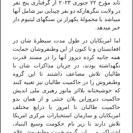
تاند مؤرخ ۲۲ جنوری ۲۰۲۳ از گرفتاری پنج نفر
در ولایت ننگرهارکه دو نفر چینایی نیز شامل آنها
میباشد با محمولهٔ یکهزار تن سنگهای لیتیوم دار
خبر میدهد.
اما امریکایان در طول مدت سیطرهٔ شان در
افغانستان و تا کنون از این وطنفروشان حمایت
همه جانبه کرده دیروز آنها را در مسند قدرت
نگهداشته بودند، در جریان مذاکرات شان با
طالبان تلاش مضاعف داشتند تا این گروه
وطنفروش را در حاکمیت طالبان نیز تعبیه کنند
که خوشبختانه بلااثر مانور رهبری ملی اندیش
حاکمیت دیروزاین پلان خنثی و از همان بدو
حاکمیت طالبان تا امروز با ذرایع مختلف
امریکایان و سازمان استخبارات مرکزی امریکا
تلاش دارند تا زیر نام حکومت وسیع البنیاد،
اشتراکی و ... این گروه خبیث وطنفروش غلام