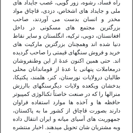
راه فساد، رشوه، زور گویی، غصب جایداد های
ملی و جایداد های اشخاص، دزدی، قاچاق مواد
مخدر و انسان بدست می آوردند، صاحب
بزرگترین مجتمع های مسکونی در داخل
افغانستان، دوبی، ترکیه، انگلستان و سایر نقاط
دنیا شده اند وهمچنان بزرگترین مارکیت های
خرید و فروش سنگهای قیمتی را صاحب گردیده
اند. حتی همین اکنون عدهٔ از این وطنفروشان
درمعاملات پنهانی با عدهٔ از قوماندانان محلی
طالبان درولایات نورستان، کنر، هلمند، پکتیکا،
بدخشان ویکعده ولایات دیگرسنگهای باارزش
منرالها را که در صنعت خاصتاً تکنالوژی کمپیوتر
حافظه ها و آخذه ها موارد استفاده فراوان
دارند بصورت قاچاق از کشور ما به پاکستان،
جمهوریت های آسیای میانه و ایران انتقال داده
وبه مشتریان شان تحویل میدهند. اخبار منتشره