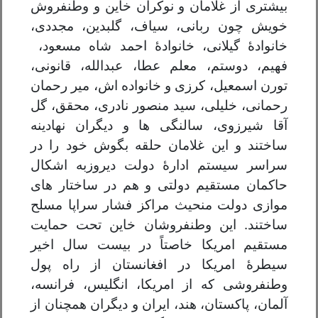
بیشتری از غلامان و نوکران خاین و وطنفروش
خویش چون ربانی، سیاف، گلبدین، مجددی،
خانوادهٔ گیلانی، خانوادهٔ احمد شاه مسعود،
فهیم، دوستم، معلم عطا، عبدالله، قانونی،
تورن اسمعیل، کرزی و خانواده اش، میر رحمان
رحمانی، خلیلی، سید منصور نادری، محقق، گل
آقا شیرزوی، سالنگی ها و دیگران نهادینه
ساختند و این غلامان حلقه بگوش خود را در
سراسر سیستم ادارهٔ دولت دیروزبه اشکال
حاکمان مستقیم دولتی و هم در ساختار های
موازی دولت منحیث مراکز فشار سراپا مسلح
ساختند. این وطنفروشان خاین تحت حمایت
مستقیم امریکا خاصتاً در بیست سال اخیر
سیطرهٔ امریکا در افغانستان از راه پول
وطنفروشی که از امریکا، انگلیس، فرانسه،
آلمان، پاکستان، هند، ایران و دیگران همچنان از