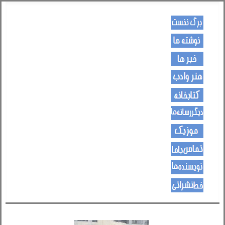
کـــــور پاڼه
لیکنی
خبرونه
هــــنر او ادب
کتـــــابونه
ســــایټــونه
مــــــوزیک
اړیکی
نویسنده ها
د هــــــوډکـړنلاره