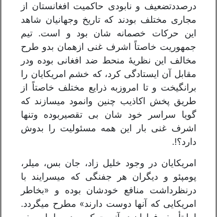
درصددتضعیف و نابودی حاکمیت افغانستان از
مجاری مختلف بودند که تاریخ وجهانیان شاهد
این حرکات خصمانه شان بود و است. تیم
جمهوریت خاصتاً اشرف غنی ازهمان بدو طرح
مخالف این نظریهٔ منحط ضد افغانی بوده ودر
مقابل آن ایستادگی کرد، که خشم امریکایان را
برانگیخت و تا امروزبه ذرایع مختلف خاصتاً از
طریق پخش اکاذیب چنین وانمود میسازند که
گویا سراسر خود شان بی تقصیربوده وتنها
اشرف غنی بار این همه مسئولیت را بدوش
دارد؟!.
امریکایان در وجود خلیل زاد، جان بس، میلر،
پومپئو و دیگران هر جفنگی که میسرایند با
درنظرداشت منافع خودشان بوده و «بخاطر
امریکایی که آنها دوست دارند» مطرح میگردد.