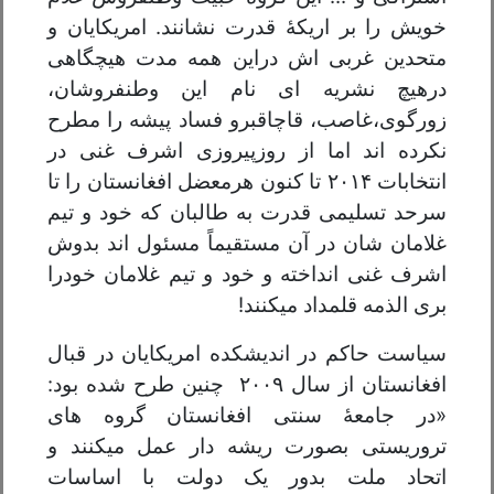
خویش را بر اریکهٔ قدرت نشانند. امریکایان و
متحدین غربی اش دراین همه مدت هیچگاهی
درهیچ نشریه ای نام این وطنفروشان،
زورگوی،غاصب، قاچاقبرو فساد پیشه را مطرح
نکرده اند اما از روزپیروزی اشرف غنی در
انتخابات ۲۰۱۴ تا کنون هرمعضل افغانستان را تا
سرحد تسلیمی قدرت به طالبان که خود و تیم
غلامان شان در آن مستقیماً مسئول اند بدوش
اشرف غنی انداخته و خود و تیم غلامان خودرا
بری الذمه قلمداد میکنند!
سیاست حاکم در اندیشکده امریکایان در قبال
افغانستان از سال ۲۰۰۹ چنین طرح شده بود:
«در جامعهٔ سنتی افغانستان گروه های
تروریستی بصورت ریشه دار عمل میکنند و
اتحاد ملت بدور یک دولت با اساسات