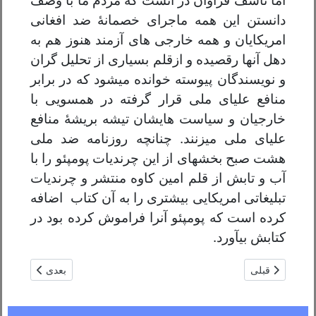
اما تأسف فراوان در آنست که مردم ما با وصف
دانستن این همه ماجرای خصمانهٔ ضد افغانی
امریکایان و همه خارجی های آزمند هنوز هم به
دهل آنها رقصیده و ازقلم بسیاری از تحلیل گران
و نویسندگان پیوسته خوانده میشود که در برابر
منافع علیای ملی قرار گرفته در همسویی با
خارجیان و سیاست هایشان تیشه بریشهٔ منافع
علیای ملی میزنند. چنانچه روزنامه ضد ملی
هشت صبح بخشهای از این چرندیات پومپئو را با
آب و تابش از قلم امین کاوه منتشر و چرندیات
تبلیغاتی امریکایی بیشتری را به آن کتاب اضافه
کرده است که پومپئو آنرا فراموش کرده بود در
کتابش بیآورد.
مطلب قبلی: ترهګر ولې پنجاب نه په نښه کوي؟/سرلوڅ مرادزی
مطلب بعدی: د و
قبلی
بعدی