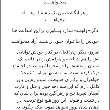
میخـواهــــد
ز هر انگشت من یک تیشۀ فـرهــــاد
میخواهـــــد
دگر «واهِب» نـدارد بـــاوری بر این عـدالت هـا
خودش را بـا تـوان خـود، ز بنـــد آزاد میخواهــد
امروز، دیگر زن افغان در کنار خودش توانایی
اش را هم شناخته و موقفش را در قالب یک
انسان و نقشش را در محوطۀ روابط در اجتماع
درک کرده است. من، نه تنها بر این "تثبیت"
خواهران و برادران هموطنم امیدوارم بل باور
کامل دارم که این سه دهه خون و قتل و غارت
آنچنان تجربۀ تلخ و زهرآگین بوده برای شان که
در تثبیت و قبولی این روز هیچ نوع تردیدی در
اذهان شان بروز نخواهد نمود. اینکه چگونه به