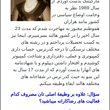
مارکیتنگ بدست آوردم. از
سال 1989 نظر به
وخامت اوضاع سیاسی در
کشور مانند هزاران
هموطنم مجبور به مهاجرت شدم که مدت 23
سال اخیر را در کشور هالند بسرمیبرم، اینجا نیز
به کسب تحصیلات پرداختم و در رشته های
مختلف نرسنگی تا درجه کدرنرس، حساب داری
کمپیوتری و عملی، دفترداری و شناخت کمپیوتر
کوشیدم و افتخار داشتن دیپلوم و یا شهادتنامه
های آنهارا بدست آوردم که از مدت 17 سال به
این سو به حیث کدر نرس در شفاخانه های
مختلفه هالند ایفاءِ وظیفه میکنم.
سؤال: علاوه بر وظیفۀ اصلی تان مصروف کدام
؟
فعالیت های رضاکارانه میباشید