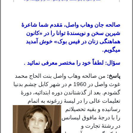
صالحه جان وهاب واصل، مَقدم شما شاعرۀ
شیرین سخن و نویسندۀ توانا را در «کانون
هماهنگی زنان در فیس بوک» خوش آمدید
.
میگویم
.
سؤال:
لطفاً خود را مختصر معرفی نمائید
پاسخ:
من صالحه وهاب واصل بنت الحاج محمد
غوث واصل در 1960 م در شهر کابل چشم بدنیا
گشودم. بعد از گذشتاندن دوره ابتدائیه، دورۀ
تعلیمات عالی را در لیسۀ زرغونه به
اتمام
رسانیده و بقیه تحصیلاتم
را با درجۀ مافوق لیسانس
در رشتۀ تجارت و