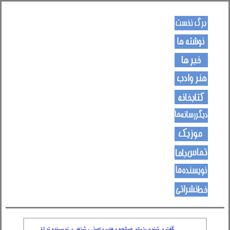
کـــــور پاڼه
لیکنی
خبرونه
هــــنر او ادب
کتـــــابونه
ســــایټــونه
مــــــوزیک
اړیکی
نویسنده ها
د هــــــوډکـړنلاره