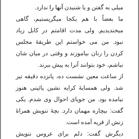
میلی به گفتن و یا شنیدن
آنها را
ندارد.
ما بعضاً با هم یکجا میگریستیم، گاهی
میخندیدیم. ولی مدت اقامتم در کابل زیاد
نبود. من می خواستم این طریقۀ مجلس
کردن را زنان بیاموزند و وقتی در میان شان
نباشم، خود بتوانند آنرا به پیش ببرند.
از ساعت معین نشست ده، پانزده دقیقه تیر
شد. ولی همسایۀ کرایه نشین پائینی هنوز
نیامده بود. من جویای احوال وی شدم. یکی
گفت: بیچاره مهمان دارد. بچۀ ننویش همراۀ
زنش از قریه آمده است.
دیگرش گفت: دلم برای عروس ننویش