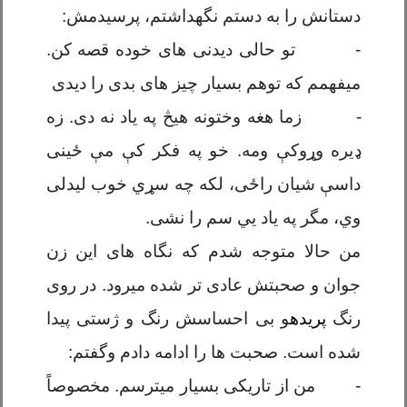
دستانش را به دستم نگهداشتم، پرسیدمش:
-
تو حالی دیدنی های خوده قصه کن.
میفهمم که توهم بسیار چیز های بدی را دیدی
-
زما هغه وختونه هیڅ په یاد ن
ه
دی. زه
ډ
یره وړوک
ې
ومه. خو په فکر
کې
م
ې
ځینی
داس
ې
شیان راځی، لکه چه سړ
ي
خوب لیدلی
و
ي،
مگر په یاد ی
ي
سم را نشی.
من حالا متوجه شدم که نگاه های این زن
جوان و صحبتش عادی تر شده میرود. در روی
رنگ
پریده
و بی احساسش رنگ و ژستی پیدا
شده است. صحبت ها را ادامه دادم وگفتم:
-
من از تاریکی بسیار میترسم. مخصوصاً