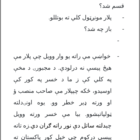
قسم شد؟
-
پلار مون
ږ
ټ
ول
کلي ته بوتللو
.
-
باز چه شد؟
-
-
خواښ
ې
م
ې
راته یو وار وویل چ
ې
پلار م
ې
هیڅ پیس
ې
نه درلود
ې
.
د مجبورۍ د مخې
په کلي کې
ز ما د خسر په کور ک
ې
اوسیدو،
ځکه چ
ې
پلار مې
صاحب منصب ؤ
او ورته
ډ
یر خطر وو. یوه
اونۍ
دلته
ټول
پات
ې
شو
و. بیا
مې
خسر ورته وویل
چ
ې
دلته ساتل دې نور راته ګران دي.
زه تاته
پیس
ې
درکوم چ
ې
خپل
کور
پاکستان ته