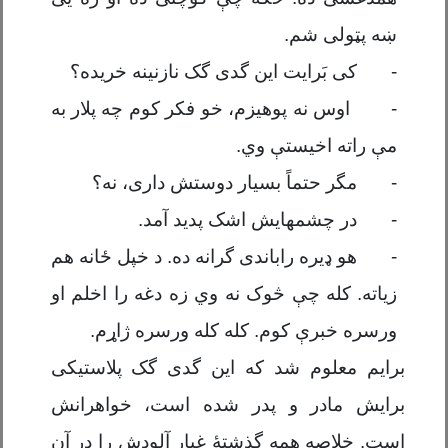
ښه پ
ټولی
شم.
-
کی بَرایت این گدی گک نازنینه خریده؟
-
اوس نه پوهیزم، خو فکر کوم چه پلار به
مې راته
اخیست
ې
و
ي
.
-
مگر حتماً بسیار دوستش داری، نه؟
-
در چشمهایش اشک پدید آمد.
-
هو
ډیره
راباندی گرانه ده. د خپل ځانه هم
زیاته. کله چ
ې
څوک نه و
ي
زه دغه
را
اخلم او
ورسره خبر
ې
کوم.
کله کله
ورسره ژاړم.
برایم معلوم شد که این گدی گک پلاستیکی
برایش مادر و پدر شده است، خواهرانش
است. خلاصه همه گذشتۀ غبار آلودش را در آن