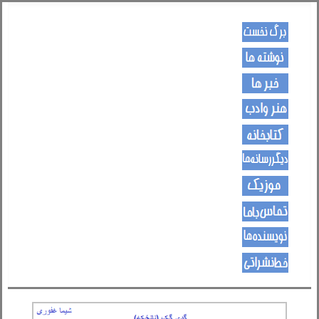
کـــــور پاڼه
لیکنی
خبرونه
هــــنر او ادب
کتـــــابونه
ســــایټــونه
مــــــوزیک
اړیکی
نویسنده ها
د هــــــوډکـړنلاره