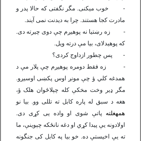
-
خوب میکنی. مگر نگفتی که حالا پدر و
مادرت کجا هستند. چرا به دیدنت نمی آیند.
-
زه ر
ښ
تیا نه پوهی
ږ
م چ
ې
دوی چیرته دی.
که
پوهیدلای
، بیا م
ې
درته ویل.
-
پس چطور ازداوج کردی؟
-
زه فقط دومره پوهی
ږ
م چ
ې
پلار م
ې
د
همدغه کل
ي
ؤ چ
ې
مونږ اوس پکښی اوسیږو.
مگر
ډ
یر وخت مخک
ې
کله چ
ې
لا
ځوان هلک ؤ،
هغه
د
سبق
له
پاره کابل ته تللی
و
و. بیا
نو
همهغلته
پات
ې
شوی او واده یی کړی دی.
اولادونه
یې پیدا کړي
او دغه نانځک
ه
چ
ې
وینې،
ما
ته
یې
اخیست
ې
د
ه
. خو بیا په کابل کی جنگونه