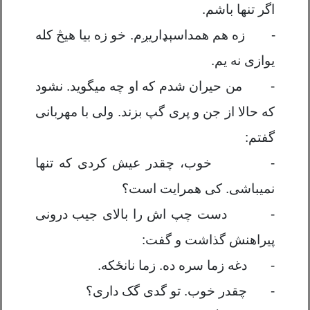
اگر تنها باشم.
-
زه هم همداس
ې
ډ
اریږم.
خو
زه بیا هیڅ کله
یوازی نه یم.
-
من حیران شدم که او چه میگوید. نشود
که حالا از جن و پری گپ بزند. ولی با مهربانی
گفتم:
-
خوب، چقدر عیش کردی که تنها
نمیباشی. کی همرایت است؟
-
دست چپ اش را بالای جیب درونی
پیراهنش گذاشت و گفت:
-
دغه
ز
ما سره ده. زما نان
ځ
ک
ه
.
-
چقدر خوب. تو گدی گک داری؟