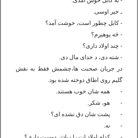
- به کابل خوش آمدی.
ـ
خیر اوسی.
- کابل چطور است، خوشت آمد؟
- څه پوهیږم
؟
- چند اولاد داری؟
- شته دی
،
د خدای مال دی.
در جریان صحبت ها،چشمش فقط به نقش
گلیم روی اطاق دوخته شده بود.
-
همه شان خوب هستند.
-
هو، شکر.
-
پشت شان دق نشده ای؟
-
نه.
-
کدام اولاد ات را زیادتر دوست داری؟