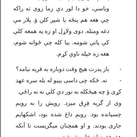
وباس
ې،
خو
دا لور دې
زما زوی ته راک
ه
چې هغه
هم پنځه یا شپږ کلن ؤ. پلار م
ې
دغه ومنله. دوی
و
لاړل او زه په
همغه کلي
ک
ې
پات
ې
شومه. بیا کله چ
ې
ځوانه شوم،
هغه زه خپله ناو
ې
کړم.
-
باز پدرت هیچ وقت دوباره به قریه نیامد؟
-
نه. ځکه چی داسی
ی
ې
یو له بله س
ره عهد
کړی ؤ چه هیڅکله
به
نور
دې کلي ته نه راځي
.
وی از گریه فِرِق میزد. رویش را به رویم
چسپانده بود. رویم داغ شده بود، اشکهایم
جاری بودند. و او همچنان میگریست تا
آ
نکه
هق هق زنان خاموش شد.