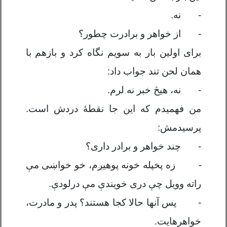
-
نه.
-
از خواهر و برادرت چطور؟
برای اولین بار به سویم نگاه کرد و بازهم با
همان لحن تند جواب داد:
-
نه، هیڅ خبر نه لرم.
من فهمیدم که این جا نقطۀ دردش است.
پرسیدمش:
-
چند خواهر و برادر داری؟
-
زه پخپله
خو
نه پوهیږم،
خو
خوا
ښ
ی م
ې
راته وویل چ
ې
دری خو
ی
ند
ې
م
ې
درلود
ې
.
-
پس آنها حالا کجا هستند
؟
پدر و مادرت،
خواهرهایت.