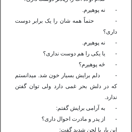
-
نه
پوهیږم.
-
حتماً همه شان را یک برابر دوست
داری؟
-
نه
پوهیږم.
-
یا یکی را هم دوست نداری؟
-
څه پوهیږم
؟
-
دلم برایش بسیار خون شد. میدانستم
که در دلش بحر غمی دارد ولی توان گفتن
ندارد.
-
به آرامی برایش گفتم:
-
از پدر و مادرت احوال داری؟
این بار با لحن شدید گفت: