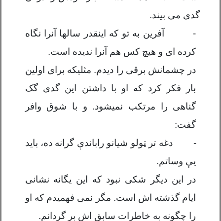
گدی می بیند.
-
آفرین به تو که اینقدر سالها آنرا نگاه
کرده ای و هیچ کس هم آنرا ندیده است.
در چشمانش برقی را دیدم. مثلیکه برای اولین
بار فکر کرد که او با داشتن این گدی گک
گناهی را مرتکب نمیشود. و با شوق وافر
گفت:
-
دغه تر
ټ
ول
و
شیان
و
راباند
ې
گرانه ده
،
باید
ی
ې
وساتم.
در این دیگر شکی نبود که این یگانه نشانی
ایام گذشته اش است. مگر نمی فهمیدم که او
را چگونه به خاطرات سابق اش بر گردانم
.