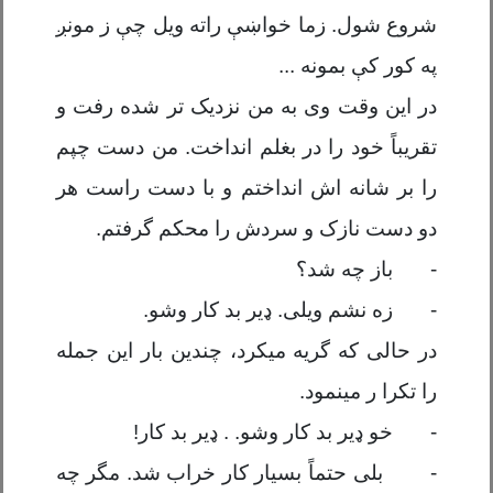
شروع شول. زما خواښ
ې
راته ویل چ
ې
ز مون
ږ
په کور ک
ې
بمونه ...
در این وقت وی به من نزدیک تر شده رفت و
تقریباً خود را در بغلم انداخت. من دست چپم
را بر شانه اش انداختم و با دست راست هر
دو دست نازک و سردش را محکم گرفتم.
-
باز چه شد؟
-
زه نشم ویلی.
ډ
یر بد کار وشو.
در حالی که گریه میکرد، چندین بار این جمله
را تکرا ر مینمود.
-
خو
ډ
یر بد کار وشو. .
ډ
یر بد کار
!
-
بلی حتماً بسیار کار خراب شد. مگر چه