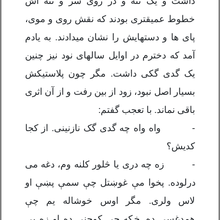
داشت و یک تنه و در روی سر و تنه اش
خطوط عمیقتری بودند که نقش روی و موی،
پای ها و دستهایش را نشان میدادند. به یادم
آمد که دخترم در اوایل سالهای نود نیز چنین
یک گدی گکی داشت. مگر چون پلاستیکش
بسیار اصل نبود، زود از بین رفت و از آن اثری
باقی نماند. با تعجب گفتم:
-
واه واه چه گدی گک نازنینی. از کجا
کدیش؟
-
زه چه دری یا څلور کلنه وم، دغه می
درلوده. پخوا
مې
غوښتل چ
ې
سم
ې
پښ
ې
او
لاس ولری. مگر اوس خوشاله یم چ
ې
همدغسی ده.
خ
که چ
ې
کوچنی ده او زه یی