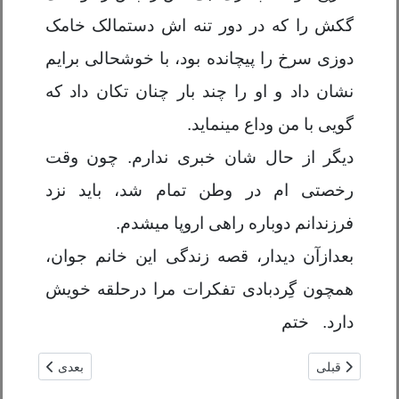
گکش را که در دور تنه اش دستمالک خامک
دوزی سرخ را پیچانده بود، با خوشحالی برایم
نشان داد و او را چند بار چنان تکان داد که
گویی با من وداع مینماید.
دیگر از حال شان خبری ندارم. چون وقت
رخصتی ام در وطن تمام شد، باید نزد
فرزندانم دوباره راهی اروپا میشدم.
بعدازآن دیدار، قصه زندگی این خانم جوان،
همچون گِردبادی تفکرات مرا درحلقه خویش
دارد. ختم
مطلب قبلی: د سولی انګازی او غبرګونونه / عبدالباری عارض
مطلب بعدی: بلا
قبلی
بعدی