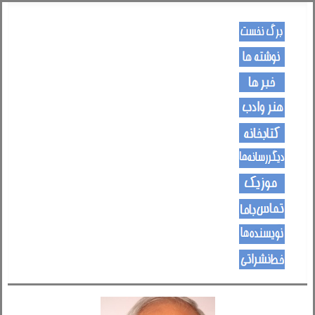
کـــــور پاڼه
لیکنی
خبرونه
هــــنر او ادب
کتـــــابونه
ســــایټــونه
مــــــوزیک
اړیکی
نویسنده ها
د هــــــوډکـړنلاره