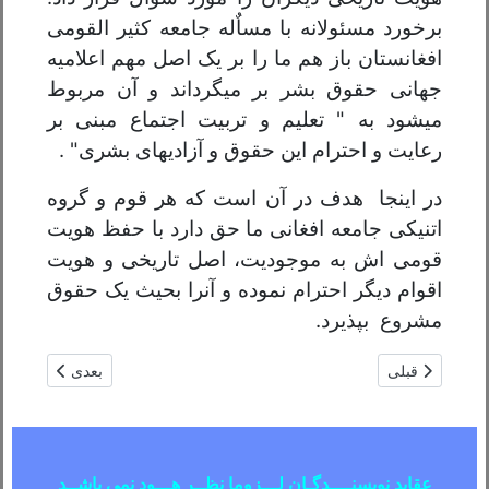
برخورد مسئولانه با مساٌله جامعه کثیر القومی
افغانستان باز هم ما را بر یک اصل مهم اعلامیه
جهانی حقوق بشر بر میگرداند و آن مربوط
میشود به " تعلیم و تربیت اجتماع مبنی بر
رعایت و احترام این حقوق و آزادیهای بشری" .
در اینجا هدف در آن است که هر قوم و گروه
اتنیکی جامعه افغانی ما حق دارد با حفظ هویت
قومی اش به موجودیت، اصل تاریخی و هویت
اقوام دیگر احترام نموده و آنرا بحیث یک حقوق
مشروع بپذیرد.
مطلب قبلی: ترقیــات عــالم روبه بالاست/میرعبدالواحد سادات
مطلب بعدی: برتر
قبلی
بعدی
عقاید نویسنــــدگـان لـــزوما نظــر هـــوډ نمی باشــد