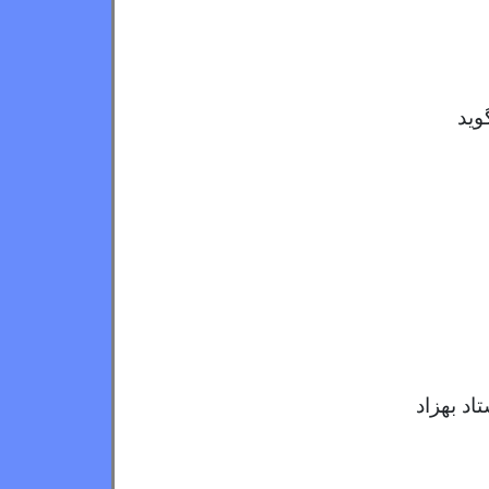
وید
اد بهزاد