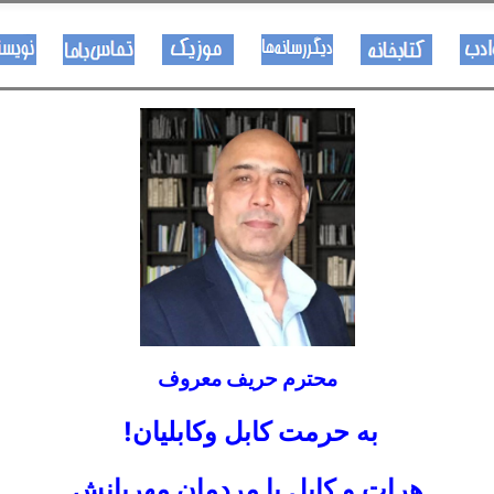
هــــنر او ادب
کتـــــابونه
ســــایټــونه
مــــــوزیک
اړیکی
محترم حریف معروف
به حرمت کابل وکابلیان
!
هرات و کابل با مردمان مهربانش