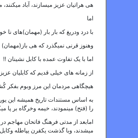
هی هراتیان عزیز میسازند، آباد میکنند، 
اما
با درد ودریغ که بار بار (مهمان)های نا 
وهنوز قرنی نمیگذرد که هی باز(مهمان) می
اما با یک تفاوت عمده با کابل نشینان !!
از زمانه های خیلی قدیم که کابلیان عزیز 
هیچگاهی مردمان این مرز وبوم بفکر کُ
به اساس مستندات تاریخ همیشه این یور
را (فتح) مینمودند، خیمه وخرگاه بر پا میک
امابعد از مدتی فرهنگ فاتحان مهاجم در
میشدند، وبا گذشت یکقرن یپاطله وکابل ش