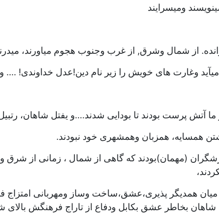
مینویسند ومیسرایند
خوانده. از شمال وشرق, از غرب وجنوب هجوم میاورند، میدرند
آید وغارت های خویش را زیر نام دین!عدل خداوندی! .... ودی
ما آتش پرست بودند تا بودایی شدند....و یفتل شاهان، رتبیل 
شتن همسایه، همزبان وهمشهری خود نبودند.
شگران (مهمان)بودند که گاهی از شمال ، زمانی از شرق و
ردند،
 میان همدیگر پذیری،عشق،ساخت وساز ومهربانی امتزاج فره
اهان بخاطر عشق بکابل ودفاع از تاراج فرهنگش بالای شیر 