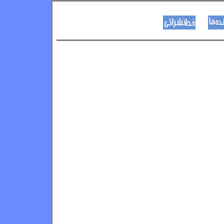
نویسنده ها
د هــــــوډکـړنلاره