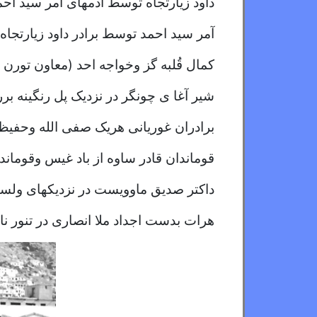
داود زیارتجاه توسط آدمهای آمر سید احمد
آمر سید احمد توسط برادر داود زیارتجاه
کمال قُلبه گز وخواجه احد (معاون تور
شیر آغا ی چونگر در نزدیک پل رنگینه ب
برادران غوریانی هریک صفی الله وحفیظ ا
قوماندان قادر ساوه از باد غیس وقومان
داکتر صدیق ماوویست در نزدیکهای ولسو
هرات بدست اجداد ملا انصاری در تنور ن