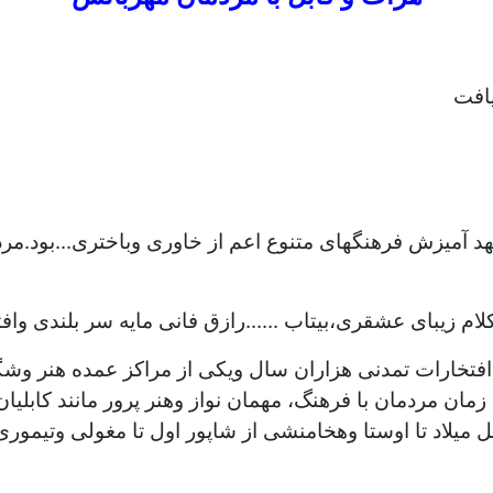
افت
مهد آمیزش فرهنگهای متنوع اعم از خاوری وباختری...بود.مرد
لام زیبای عشقری،بیتاب ......رازق فانی مایه سر بلندی و
ا افتخارات تمدنی هزاران سال ویکی از مراکز عمده هنر وشگ
مان مردمان با فرهنگ، مهمان نواز وهنر پرور مانند کابلیا
ل میلاد تا اوستا وهخامنشی از شاپور اول تا مغولی وتیموری،