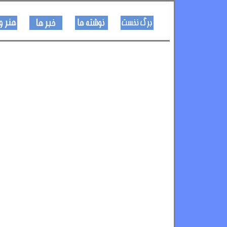
کـــــور پاڼه
لیکنی
خبرونه