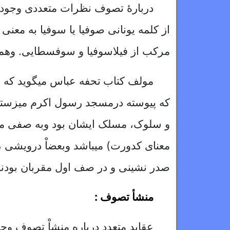
دربارهٔ تصوف نظرات متعددی وجود د
از کلمه یونانی صوفیا یا سوفیا به م
مرکب از فیلاسوفیا و سوفسطایی. وهم
مولف کتاب
تحفه عباس
میگوید که 
که پیوسته درمسجد رسول اکرم
میزستند
و سلوک، مسلک ایشان بود وبه صفی من
معنای کدورت) میباشد وبعضاْ درویشی ، خ
صدر نشینی و در صف اول مقربان بودند
منشأ تصوف :
عقاید متعدد درباره منشاْ تصوف وجود