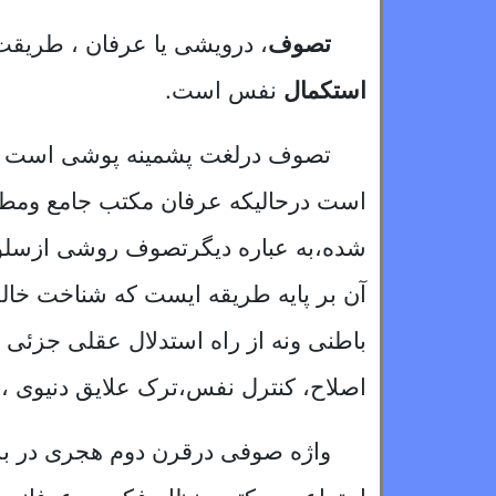
تصوف
، درویشی یا عرفان ، طریقت
استکمال
نفس است.
تصوف درلغت پشمینه پوشی است وای
است درحالیکه عرفان مکتب جامع وم
شده،به عباره دیگرتصوف روشی ازسلوک
آن بر پایه طریقه ایست که شناخت خا
باطنی ونه از راه استدلال عقلی جزئ
اصلاح، کنترل نفس،ترک علایق دنیوی ،
واژه صوفی درقرن دوم هجری در بر