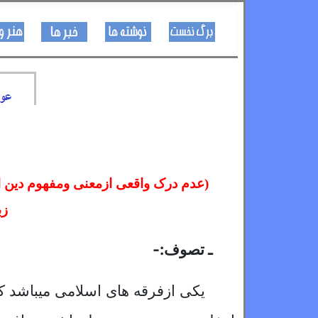
کـــــور پاڼه
لیکنی
خبرونه
(عدم درک واقعی ازمعنی ومفهوم دین اس
زب
ـ تصو
یکی ازفرقه های اسلامی میباشد که 