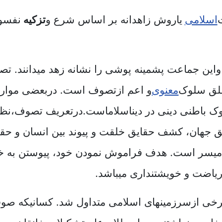
اسلامی
یا
روش زاهدانه بر اساس شرع و
تزکیه
نفس
و
ن جماعت پشمینه پوشی را نشانه زهد میدانند. تص
طلق سلوک
معنوی
و اعم ازتصوف است. دربعضی موارد
 باطنی دینی در دین
اسلام
است.درتعریف تصوف،نظرا
لق جهان، کشف حقایق خلقت و پیوند بین انسان و 
ی میسر است. هدف فراموش نمودن خود، پیوستن به خ
ریاضت و خویشتنداری میباشد.
خی ازسرزمینهای اسلامی متداول شد. کسانیکه صوف