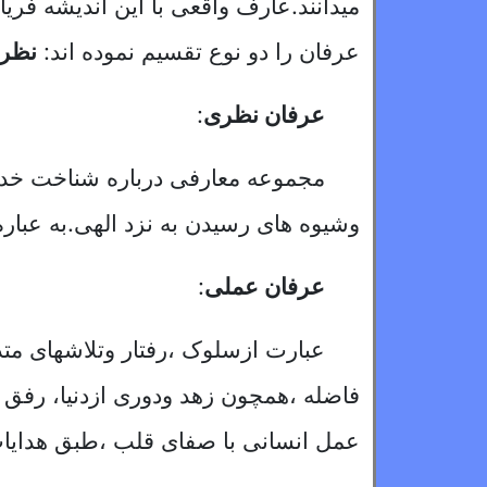
میدانند.عارف واقعی با این اندیشه فریاد
عرفان را دو نوع تقسیم نموده اند:
نظر
عرفان نظری
:
مجموعه معارفى درباره شناخت خداو
وشیوه های رسیدن به نزد الهی.به عبار
عرفان عملى
:
عبارت ازسلوک ،رفتار وتلاشهاى متد
فاضله ،همچون زهد ودورى ازدنیا، رفق و
عمل انسانی با صفای قلب ،طبق هدایات