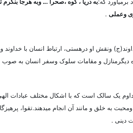
 برمیآورد که
:
به دریا ، کوه ،صحرا ... وبه هرجا بنگرم تو 
ى وعملى
.
ند(ج) ونقش او درهستى، ارتباط انسان با خداوند و
ه دیگرمنازل و مقامات سلوک وسفر انسان به صوب ال
اوم یک سالک است که با اشکال مختلف عبادات الهی ر
محبت به خلق و مانند آن انجام میدهند.تقوا، پرهیزگا
 دینى .