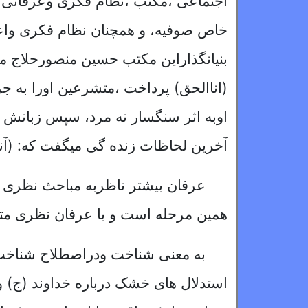
اجتماعی ،مکتب ،نظام فکری وعرفانی 
خاص صوفیه، و همچنان نظام فکری واعتق
(اناالحق) پرداخت ،متشرعین اورا به
اوبه اثر سنگسار نه مرد، سپس زبانش را
آخرین لحاظات زنده گی میگفت که: (آنچ
عرفان بیشتر ناظربه مباحث نظری
همین مرحله است و با عرفان نظری مت
به معنى شناخت ودراصطلاح شناخت خ
استدلال های خشک درباره خداوند (ج) و