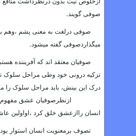
ازخلوص نیت بدون درنظرداشت منافع ما
صوفی گویند.
صوفی درلغت به معنی پشم ،وهم به
میگذاردصوفی گفته میشود.
صوفیان معتقد اند که آفریننده هستی
تزکیه درونی خود وطی مراحل سلوک تا ر
درک این بینش، باید مراحل سلوک را مر
ازنظرصوفیان عشق مفهوم وسیع دارد.
انسان راازعشق خلق کرد ،اواولین عا
تصوف برمعنویت انسان استوار بوده.و