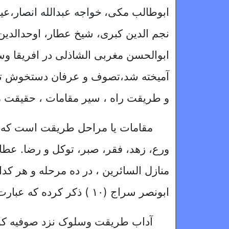
ابوطالب مکی،
خواجه عبدالله انصار
،عی
نجم الدین کبری، شیخ عطار، اوحدالدین 
ابوالحسن مغربی الشاذلی در
افریقا
وسا
آمیخته شد،تصوف و عرفان دستخوش تعد
و
طریقت راه ، سیر مقامات ، حقیقت 
مقامات یا مراحل طریقت است که نزد
ورع، زهد، فقر، صبر، توکل و رضا
.
عطار
منازل السائرین ، در ده مرحله و هر ک
ابونصر سراج (
۱۰ )
ذکر کرده که عبارت
آداب طریقت وسلوک نزد صوفیه کو