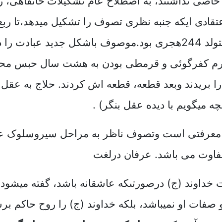
خاصی نداشتند، به اصطلاح عام تشکیلات
خانقاهی
،
را
ادی ایکه جنبه ‌نظری تصوف را تشکیل میدهد،تا ربع 
بنیانگذاراین مکتب حسین منصورحلاج متولد 244هجری بود.موصوف باشک
 جرم کفرگوئی و قرمطی بودن به هشت سال حبس محک
 بریدند وبعد قطعه، قطعه اش کردند. حلاج به عقل ا
ه میگویم با دیده عقل بنگر) .
 معرفتی است وتصوف ناظر به مراحل سیروسلوک ع
فاوت می باشد. عرفان درلغت
داوند (ج) درصورتىکه عاشقانه باشد، گفته میشود.
 صفات او نمیباشد، بلکه خداوند (ج) را روح حاکم 