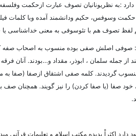
ارد :
به نظریونانیان تصوف عبارت ازحکمت وفلسف
عنی حکمت وسوفس، حکیم ودانشمند آمده وبا کلمات 
 لفظ تصوف هم با تئوسوفی به معنی خداشناسی یا 
: صوفی اصلش صفی بوده منسوب به اصحاب صفه که ی
 از جمله سلمان ، ابوذر، مقداد و...بودند
. آنان فرقه 
سوب گردیدند. کلمه صفی اشتقاق ازصفا (صفا به مع
ود صفا (یا صفا کردن) را نیز گویند
.
همچنان صف به 
.
 دارد اکثراْ پدیده مکتب اسلام و تعلیمات قرآنی مید