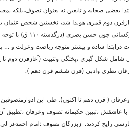
ابتدا بعضی صحابه و تابعین نه بعنوان تصوف،بلکه بمعن
 ازقرن دوم قمری هویدا شد، نخستین شخص عثمان 
وکسانی چون حسن بصری (درگذشته
۱۱۰
ق) با توجه 
درابتدا ساده و بیشتر متوجه ریاضت وعزلت و ... ب
ل شامل شکل گیری ،پختگی وتثبیت (آغازقرن دوم تا پا
ان نظری وادبی (قرن ششم قرن دهم ).
فان ( قرن دهم تا اکنون)
.
طی این ادوارمتصوفین ب
 با عاشقش ،
تبیین حکیمانه تصوف وعرفان ،تطبیق آ
رسی رایج کردند.
ازبزرگان تصوف
:امام احمدغزالی