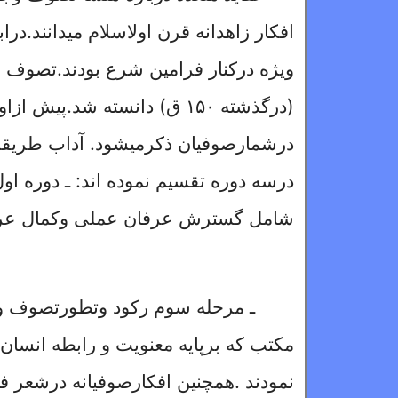
افکار زاهدانه قرن اول
اسلام میدانند.در
ویژه درکنار فرامین شرع بودند.تصوف
(درگذشته
۱۵۰
ق) دانسته شد.پیش ازا
درشمارصوفیان ذکرمیشود. آداب طریقت 
درسه دوره تقسیم نموده اند: ـ دوره او
شامل گسترش عرفان عملی وکمال عرف
ـ مرحله سوم رکود وتطورتصوف وعر
مکتب که برپایه معنویت و رابطه انسان
نمودند .
همچنین افکارصوفیانه درشعر فا