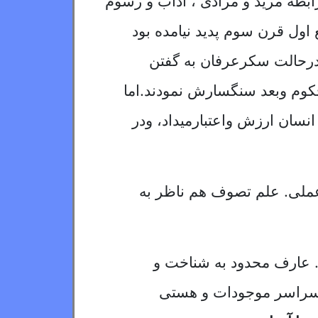
بطه مرید و مرادی ، آداب و رسوم
اول قرن سوم پدید نیامده بود
ل جدید عبادت را درحالت سکرعرفان به گفتن
وم وبعد سنگسارش نمودند.اما
نسان ارزش واعتبارمیداد، ودر
ملی. علم تصوف هم ناظر به
 عارف محدود به شناخت‏ و
برسراسر موجودات و هستى