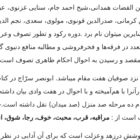
ن القضات همدانی،شیخ احمد جام، سنایی غزنوی، عبدا
کرمانی، صدرالدین قونوی، مولوی، سعدی، نجم الدین 
یرین میتوان نام برد
.
دوره رکود و تطور تصوف وعرف
د در فرقه‌ها و فخرفروشی و مطالبه منافع دنیو
مقصد و رسیدن به احوال احکام ظاهری تصوف است.
 صوفیان هفت مقام میباشد. ابونصر سرّاج در کتاب ال
آنرا با هم‌آمیخته و با احوال در هفت وادی بیان داشت
دام ده مرحله صد منزل (صد میدان) نقل داشته است
.
ح
 است از :
مراقبه، قرب، محبت، خوف، رجا، شوق، ان
شش درزهد وعزلت است که برای آن آدابی در نظر گ