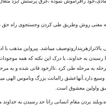
دی،خود رافراموش نموده ،غرق پرستش ایزد متعال م
 معنی روش وطریق طی کردن وجستجوی راه حق را گو
 بالاترازهرپنداروتوصیف میباشد. پیرواین مذهب با اد
سیدن به خداوند، با درک این نکته که همه موجودات
حله به مرحله طی کرد .تاازخود فانی شده و به مرحله
آنهاعشق راامانت بزرگ وناموس الهی میدانند و
شق واولین معشوق است.
بلند بردن مقام انسانی راتا حد رسیدن به خداوند می