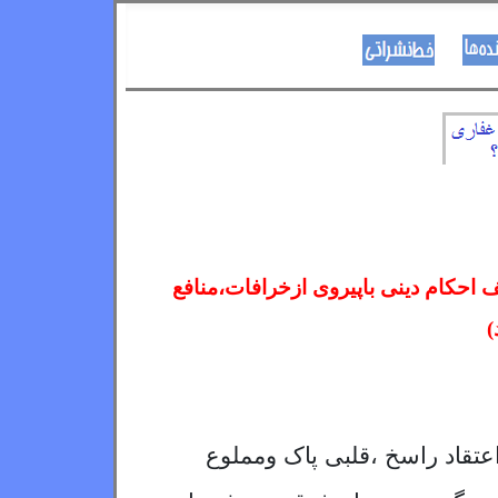
نویسنده ها
د هــــــوډکـړنلاره
 احکام دینی باپیروی ازخرافات،منافع
)
اعتقاد راسخ ،قلبی پاک ومملوع