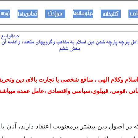
هــــنر او ادب
کتـــــابونه
ســــایټــونه
مــــــوزیک
اړیکی
لام وکلام الهی ، منافع شخصی یا تجارت بالای دین وتحریف
انی ،قومی، قبیلوی،سیاسی واقتصادی ،عامل عمده میباشد
ف:-
در اصول دین بیشتر برمعنویت اعتقاد دارند، آنان با