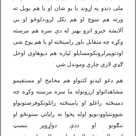
ملی دندو په اړوند یا یو شان او یا هم یوبل ته
ورته هم سوچ او هم تکل لرو،دلوڅو او بې
آلایشه خبرو اترو بهیر له دې سره هم مرسته
وکړه چه متقابل باور رامینځته او یا هم پوخ شی
اودتوپیرلرونکومسایلو لپاره هم دپوهاوي اوحل
ګډې لارې چارې وموندل شي
هم دغو لیدنو کتنواو هم مخامخ او مستقیمو
مشاهداتواو ارزونوله ما سره مرسته وکړه چه
دمینځته راغلو او یامینځته راتلونکوفرصتونواو
شوونتیاوو،نویو اوله پخوا نه راپاتې ستونځو او
ننګونو او ددې دواړوپر بنسټ