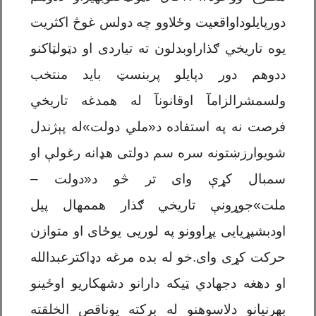
دورپایلوداواقعیت وځلاوو چه دولس غوڅ اکثریت
یوه تاریخي ګذاراوبدلون ته تیاردی او دټولټاکنو
ددوهم دور دپایلو پربنسټ باید منتخب
ولسمشرالزامآ اوقانونآ له همدغه تاریخي
فرصت نه په استفاده د«ملي دولت»له پېژندل
شویوارزښتونه سره سم دولتی هډانه رغولې او
سمبال کړې وای تر څو د«دولت –
ملت»جوړونې تاریخي ګذار هممهال پیل
اودبشپړیایی پړاوونو په لوریی یوځای او متوازن
حرکت کړی وای.خو له بده مرغه دډاکترعبدالله
او دهغه دجهادي ټیکه دارانو دشهکاریو اوځینو
بهرنیانو دلاسوهنو له برکته یوناقص الخلقته