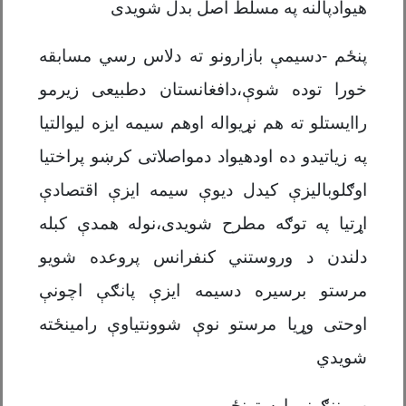
هیوادپالنه په مسلط اصل بدل شویدی
پنځم -دسیمې بازارونو ته دلاس رسي مسابقه
خورا توده شوې،دافغانستان دطبیعی زیرمو
راایستلو ته هم نړیواله اوهم سیمه ایزه لیوالتیا
په زیاتیدو ده اودهیواد دمواصلاتی کرښو پراختیا
اوګلوبالیزې کیدل دیوې سیمه ایزې اقتصادې
اړتیا په توګه مطرح شویدی،نوله همدې کبله
دلندن د وروستني کنفرانس پروعده شویو
مرستو برسیره دسیمه ایزې پانګې اچونې
اوحتی وړیا مرستو نوې شوونتیاوې رامینځته
شویدي
ب -ننګونې اوستونځې