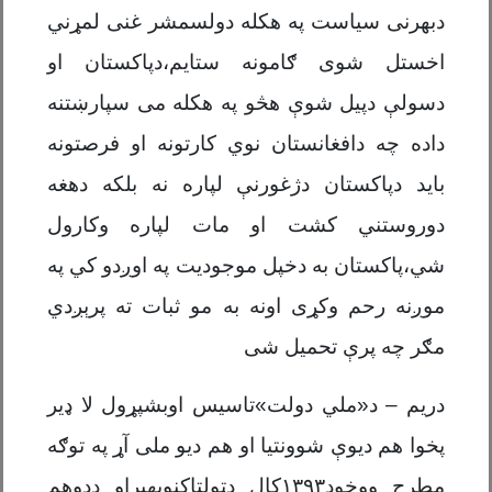
دبهرنی سیاست په هکله دولسمشر غنی لمړني
اخستل شوی ګامونه ستایم،دپاکستان او
دسولې دپیل شوې هڅو په هکله می سپارښتنه
داده چه دافغانستان نوي کارتونه او فرصتونه
باید دپاکستان دژغورنې لپاره نه بلکه دهغه
دوروستني کشت او مات لپاره وکارول
شي،پاکستان به دخپل موجودیت په اوږدو کي په
موږنه رحم وکړی اونه به مو ثبات ته پرېږدي
مګر چه پرې تحمیل شی
دریم – د«ملي دولت»تاسیس اوبشپړول لا ډیر
پخوا هم دیوې شوونتیا او هم ديو ملی آړ په توګه
مطرح ووخود۱۳۹۳کال دټولټاکنوبهیراو ددوهم