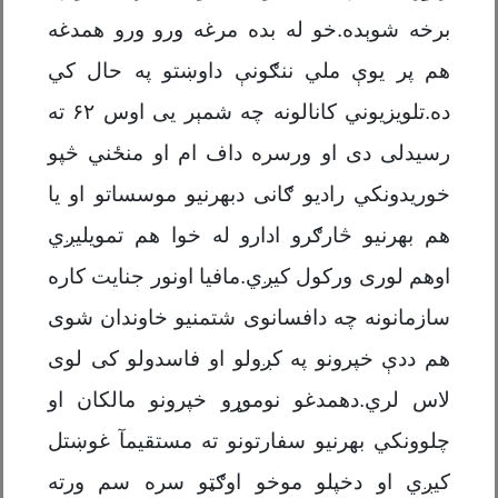
برخه شوېده.خو له بده مرغه ورو ورو همدغه
هم پر یوې ملي ننګونې داوښتو په حال کي
ده.تلویزیوني کانالونه چه شمېر یی اوس ۶۲ ته
رسیدلی دی او ورسره داف ام او منځني څپو
خوریدونکي رادیو ګانی دبهرنیو موسساتو او یا
هم بهرنیو څارګرو ادارو له خوا هم تمویلیږي
اوهم لوری ورکول کيږي.مافیا اونور جنایت کاره
سازمانونه چه دافسانوی شتمنیو خاوندان شوی
هم ددې خپرونو په کږولو او فاسدولو کی لوی
لاس لري.دهمدغو نوموړو خپرونو مالکان او
چلوونکي بهرنیو سفارتونو ته مستقیمآ غوښتل
کیږي او دخپلو موخو اوګټو سره سم ورته