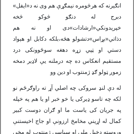
انګیرنه که هرڅومره نیمګړې هم وی نه د«ایفل»
دبرج له دنګو څوکو څخه
خپرېدونکي«ارشادات»دی او نه هم
دذاتي«بړاس»دتشولو هڅه،بلکه دکابل او هېواد
دستي او ټپي زړه دهغه سوځوونکی درد
مستقیم انعکاس ده چه درملنه یې لاډیر دمخه
زموږ ټولو ګډ ژمنتوب او دین وو
له دې لنډ سروکی چه اصلي آړ ته راوګرځم نو
لکه چه تاسو ډیرکی یا خو خبر او یا هم په خپله
په جریان کی یاست ما او ګران دوست کبیر
کمال له اړیني مخامخ ارزونې او جاج اخیستنې
وروسته دخپل ملي او سیاسی ژمنتوب له مخې