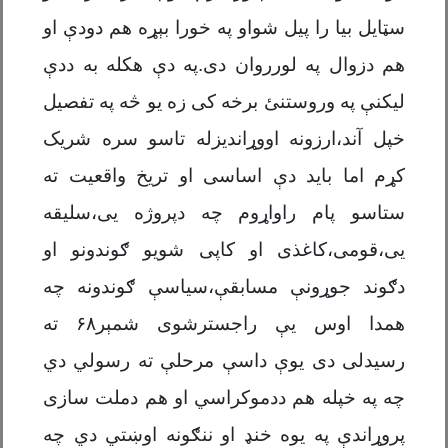
سټایل بیا را پیل شواو په خورا بېړه هم دودې او
هم دزوال په لورروان دی.په دې هکله به ددې
لیکنې په وروستنئ برخه کی زه یو څه په تفصیل
خپل آند،ارزونه اووړاندیزله تاسو سره شریک
کړم اما باید دې اساسی او تریخ واقعیت ته
ستاسو پام راواړوم چه دپروژه یی،سلیقه
یی،قومی،کاغذی او کاپی شویو ګوندونو او
دګوند جوړونې مسابقې،سیاسې ګوندونه چه
همدا اوس یې راجسترشوی شمېر۶۸ ته
رسیدلی دی یوې داسې مرحلې ته رسولي دي
چه په خپله هم ددموکراسي او هم دملت سازی
پروړاندې په یوه خنډ او ننګونه اوښتي دي چه