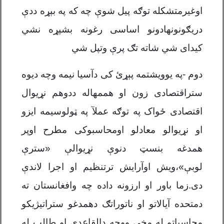
اوغیرمتشکله توګه پیل شوې چه که په بېړه ددې
دریګونونهادونو اساسی رغونه بشپړه نشي
کیدای شي شاته تګ پرې وتپل شي
دوم -په یوویشتمه پېړئ کی دآسیا نیمه وچه دیوه
ستراقتصادی زون او هممهاله ددوهم نړیوال
اقتصادی ځواک په توګه عملآ په ټولوسیمه ایزو
او نړیوالو معادلو اومحاسبوکی مطرح اوپر
همدغه بنسټ دنوې نړیوالې «سترې
لوبې»،ویش اوآرایش ترتنظیم او اجرا لاندې
دی.زما باور او ارزونه داده چه وافغانستان ته
دمتحده آیالاتو او ناتوراتګ دهمدغو ستراتیژیکو
محاسباتو له مخې ووچه دالقاعدې او طالب له