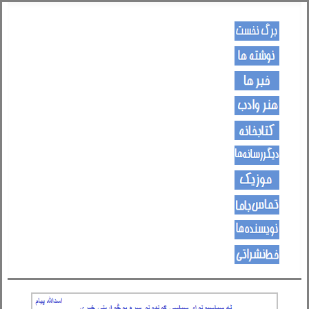
کـــــور پاڼه
لیکنی
خبرونه
هــــنر او ادب
کتـــــابونه
ســــایټــونه
مــــــوزیک
اړیکی
نویسنده ها
د هــــــوډکـړنلاره