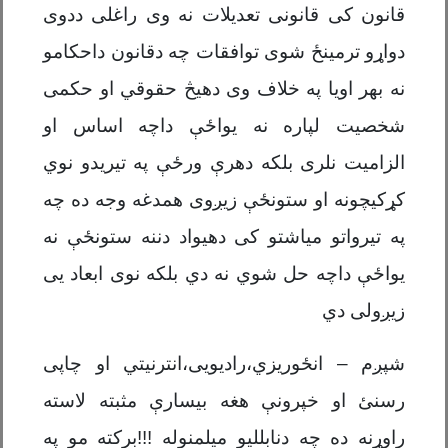
قانون کی قانونی تعدیلات نه وی راغلی ددوی
دواړو ترمینځ شوی توافقات چه دقانون داحکامو
نه بهر اویا په خلاف وی دهیڅ حقوقي او حکمی
شخصیت لپاره نه یواځې داچه اساس او
الزامیت نلری بلکه دهرې ورځې په تیریدو نوي
کړکیچونه او ستونځې زیږوی همدغه وجه ده چه
په تیرواتو میاشتو کی دهیواد دننه ستونځې نه
یواځې داچه حل شوي نه دي بلکه نوی ابعاد یی
زیږولی دي
شپږم – انځوریزي،رادیویی،انترنیتي او چاپی
رسنئ او خپرونې هغه بیسارې مثبته لاسته
راوړنه ده چه دنابللیو میلمنوله !!!برکته مو په