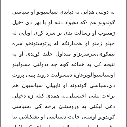
له دولتی هډانې نه دباندی سیاسیونو او سیاسي
ګوندونو هم -که دهیواد دننه او یا بهر دی -خپل
ژمنتوب او رسالت ندی تر سره کړی اویایی له
خپلو ژمنو او همدارنګه له پرتوستونځو سره
نیمګړی،سرسریزاو متداول چلند کړیدی او په
نتیجه کی په هماغه کچه چه ددولتی مسولینو
اوسیاستوالوپرغاړه دمسولیت دروند پېټی پروت
دی،سیاسي ګوندونه او ناپېیلي سیاسیون هم
براءت نشي اخیستلی.له همدې کبله زه دخپلې
دغې لیکنې په وروستنئ برخه کی دسیاسی
ګوندونو اوسنی حالت،دسیاسی او تشکیلاتي بیا