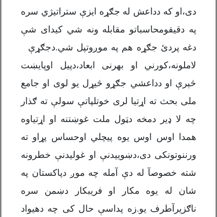
دی،او که دداعش له جګړه ایزې ستراتیژي سره
په دقیقومحاسباتو مقابله ونه شي کیدای شې
دغه پردئ جګړه هم په موږوتپل شي.دجګړې
لاملونه،کورني او بهرنی ابعاد،دپیل اوپایښت
څېرې او دداعشي جګړو څیړل یو لوی او جامع
ملی بحث ته اړتیا لری خوتلپاتې سولې ته ګذار
چه لا ډیر دمخه دټول ملت غوښتنه او اړتیاوه
همدا اوس اوس یوه پیچلي اوحساس پړاو ته
ورننوتونکی دی،دښوییدنې او غولیدنې خطرونه
شته خصوصآ له دې آمله چه موږ دپاکستان په
شان له یوه مکار او فریبکار دښمن سره
ناګزیرآطرف یو.زه پداسې حال کی چه دهیواد