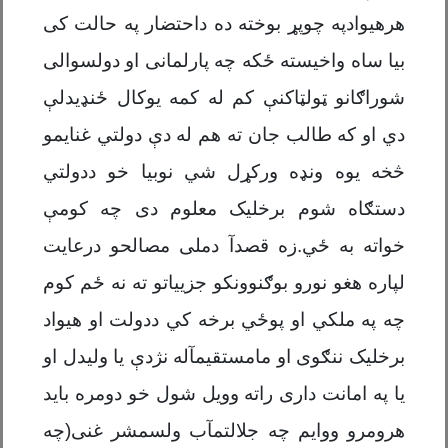
هرهیوادپه چوپړ بوخته ده داحتضار په حالت کی
بیا ساه واخیسته ځکه چه پارلمانی او دولسوالی
شوراګانو ټولټاکنې کم له کمه یوکال ځنډیدلې
دي او که طالب جان ته هم له دې دولتي غنایمو
څخه یوه ونډه ورکړل شي نوبیا خو ددولتي
دستګاه شوم برخلیک معلوم دی چه کومې
خواته به ځي.زه قصدآ دملی مصالحو درعایت
لپاره هغو نورو بوګنوونکو جزییاتو ته نه ځم کوم
چه په ملکي او پوځي برخه کي ددولت او هیواد
برخلیک ننګوی او مامستقیمآله نژدې یا ولیدل او
یا په امانت داری راته وویل شول خو دومره باید
هرومرو ووایم چه جلالتمآب ولسمشر غنی(چه