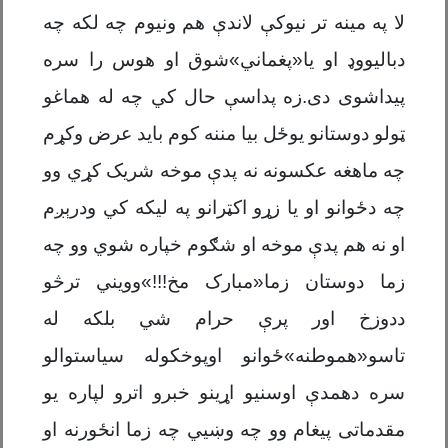
لا په مینه تر نیوکې لاندې هم ونیوم چه لکه چه
دبالیووډ او یا«پغماني»شوق او هوس را سره
پیداشوی دی.زه پداسې حال کي چه له هماغو
ټولو دوستانو یوځل بیا مننه کوم باید عرض وکړم
چه ماهغه عکسونه نه پدې موخه شریک کړي وو
چه دځوانو او یا زړو اکټرانو په لیکه کي ودرېږم
او نه هم پدې موخه او شګوم خپاره شوي وو چه
زما دوستان زما«مبارک مخ!!!»وویني ترڅو
ددوزخ اور پرې حرام شي بلکه له
تاسو«هموطنه»ځوانو اوپوخکوله سیاستوالو
سره دهمدې اوسنیو اړینو خبرو اترو لپاره یو
مقدماتی پیغام وو چه وښیي چه زما انځورنه او