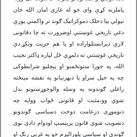
پاملرنه کړې وای خو له غازی امان الله خان
نیولې بیا دخلک دموکراتیک ګوند تر واکمني پورې
دغي تاریخي غوښتنې اوضرورت ته چا دقانونی
لارې دپرانستلواراده او یا هم جریت ونکړ.دې
تاریخي غوښتنې ته دلمړي ځل لپاره ډاکتر نجیب
الله، په خورا ستونځمنو او پېچلیو شرایطوکی
چه په خپل سراو یا دبهرنیانو په نقشه مینځته
راغلي ګوندونه په وسله والوجوړښتونو بدل
شوي وو،مثبت او قانونی ځواب ووایه چه
دنوموړی دزعامت دوخت دسیاسی ګوندونو
دتصویب شوي قانون پربنسټ اودوام دادی نوی
ګوندی او سیاسی پلورالیزم خو په غربی رنګ او