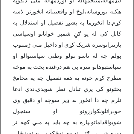
لنډمهاله،مینځمهاله او اوږدمهاله ملی دندوپه
هکله یوروښانه،لوڅ او واقعبینانه انځورتر لاسه
کړم.دا انځورما په بشپړ تفصیل او استدلال په
کابل کی له یو ګڼ شمېر ځوانانو اوسیاسی
پارټنرانوسره شریک کړی او داخپل ملی ژمنتوب
بولم چه له تاسو ټولو وطني سیاستوالو او
سیاستپوهانو سره یی هم درغنده بحث په موخه
مطرح کړم خونه په هغه تفصیل چه په مخامخ
بحثونو کی پرې تبادل نظر شویدی.ددې ادعا
نلرم چه دا انځور به ډیر سوچه او دقیق وی
خودراتلونکوارزونو او سنجول
شویواقداماتولپاره به چه باید په ملي کچه تر
سره شي بې ګټې نه وي نوځکه یی په نښتېځلې