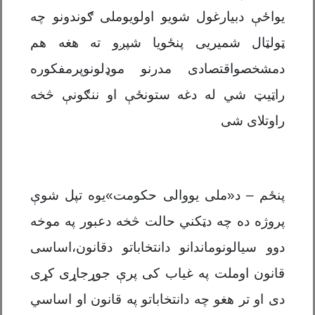
یواځې دبیارغول شویو اولویوملی ګوندونو چه
ټولټال شمیریی پنځویا شپږو ته هغه هم
دمشخصواقتصادی مدرنو موډلونوپرمفکوره
راټیټ شي له دغه ستونځې او ننګونې څخه
راوتلای شی
پنځم – د«ملی یووالی حکومت»یوه تپل شوې
پروژه ده چه دټکني حالت څخه دعبور په موخه
دوو سیالونوماندانو دانتخاباتو دقانون،اساسی
قانون اوملت په غیاب کی پرې جوړجاړی کړی
دی او تر هغو چه دانتخاباتو په قانون او اساسي