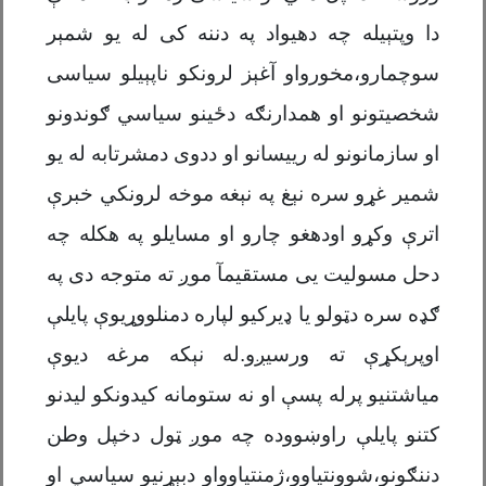
دا وپتېیله چه دهیواد په دننه کی له یو شمېر
سوچمارو،مخورواو آغېز لرونکو ناپېیلو سیاسی
شخصیتونو او همدارنګه دځینو سیاسي ګوندونو
او سازمانونو له رییسانو او ددوی دمشرتابه له یو
شمیر غړو سره نېغ په نېغه موخه لرونکي خبرې
اترې وکړو اودهغو چارو او مسایلو په هکله چه
دحل مسولیت یی مستقیمآ موږ ته متوجه دی په
ګډه سره دټولو یا ډیرکیو لپاره دمنلووړیوې پایلې
اوپرېکړې ته ورسیږو.له نېکه مرغه دیوې
میاشتنیو پرله پسې او نه ستومانه کیدونکو لیدنو
کتنو پایلې راوښووده چه موږ ټول دخپل وطن
دننګونو،شوونتیاوو،ژمنتیاوواو دبېړنیو سیاسي او