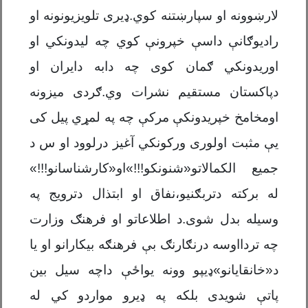
لارښوونه او سپارښتنه کوي.ډیری تلویزیونونه او
رادیوګانې داسې خپرونې کوي چه لیدونکي او
اوریدونکي ګمان کوی چه دابه دایران او
دپاکستان مستقیم نشرات وي.ګردی میزونه
اومخامخ خپریدونکې مرکې چه په لمړي پیل کی
یې مثبت اولوری ورکونکي آغیز درلوود او س د
جمیع الکمالاتو«شنونکو!!!»او«کارشناسانو!!!»
له برکته دتربګنیو،نفاق او ابتذال دترویج په
وسیله بدل شوی.د اطلاعاتو او فرهنګ وزارت
چه تردااوسه درنګارنګ بې فرهنګه بیکارانو او یا
د«خانقایانو»ډیپو وونه یواځې داچه سیل بین
پاتې شویدی بلکه په ډیرو مواردو کي له