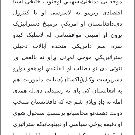
موخه یی دمنخنئ،سهیلي اوجنوب ختیځې آسیا
اقتصادی زیرمو ته لاسرسی او یا کنترول
دی.دافغانستان او امریکې ترمینځ دستراتیژیک
تړون او امنیتی موافقتنامی له لاسلیک کیدو
سره سم دامریکې متحده آیالات دخپلې
ستراتیژیکي موخې لمړنی پړاو ته بالفعل ور
ننوتی دی نو دطالب او القاعدې اودهغو دواړو
دسرپرست وکیل(پاکستان)دنیابت ماموریت هم
په افغانستان کی پای ته رسیدلی دی.له همدې
امله په ډاډ ویلای شم چه که دافغانستان منتخب
دولت دهمدغو محاسباتو پربنسټ سنجول شوی
او دقیقه پوځي،سیاسي او دیپلوماتیکه ستراتیژی