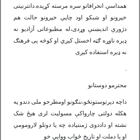
همداسې انحرافاتو سره مرسته کړیده.دانترنیتی
خپرونو او شبکو اود چاپي خپرونو حالت هم
دژورې اندېښنې وړدی،له مطبوعاتی آزادیو نه
ډېره ناوړه ګټه اخستل کیږي او کوڅه یی فرهنګ
نه ډیره استفاده کیږی
.
محترمو دوستانو
داچه دپرتوستونځو،ننګونو اومطرحو ملی دندو په
هکله دولتی چارواکې مسولیت لری هيڅ شک
نشته او داددوی ژمنتیاده چه یا دوتلو لارومومي
او یا دملت او تاریخ ځواب ووایي خو