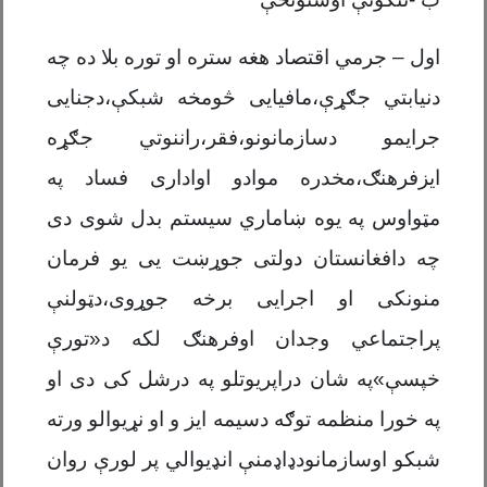
اول – جرمي اقتصاد هغه ستره او توره بلا ده چه
دنیابتي جګړې،مافیایی څومخه شبکې،دجنایی
جرایمو دسازمانونو،فقر،راننوتي جګړه
ایزفرهنګ،مخدره موادو اواداری فساد په
مټواوس په یوه ښاماري سیستم بدل شوی دی
چه دافغانستان دولتی جوړښت یی یو فرمان
منونکی او اجرایی برخه جوړوی،دټولنې
پراجتماعي وجدان اوفرهنګ لکه د«تورې
خپسې»په شان دراپریوتلو په درشل کی دی او
په خورا منظمه توګه دسیمه ایز و او نړیوالو ورته
شبکو اوسازمانودډاډمنې انډیوالي پر لورې روان