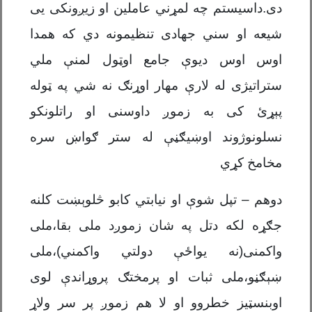
دی.داسیستم چه لمړني عاملین او زیږونکی یی
شیعه او سني جهادی تنظیمونه دي که همدا
اوس اوس دیوې جامع اوټول لمنې ملي
ستراتیژی له لارې مهار اوړنګ نه شي په ټوله
پېړئ کی به زموږ داوسنی او راتلونکو
نسلونوژوند اوښیګڼې له ستر ګواښ سره
مخامخ کړي
دوهم – تپل شوې او نیابتي کابو څلوېښت کلنه
جګړه لکه دتل په شان زموږد ملی بقا،ملی
واکمنی(نه یواځې دولتي واکمني)،ملی
ښېګڼو،ملی ثبات او پرمختګ پروړاندې لوی
اوبنسټیز خطروو او لا هم زموږ پر سر ولاړ