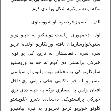
توګه او دسروکوپه شکل وړاندې کوم
الف – بنسټیز فرصتونه او شوونتیاوې
اول -دجمهوری ریاست ټولټاکنو له خپلو ټولو
ستونځواوسازمان یافته ورانکاریو اولنډه غریو
سره سره دافغانستان په تاریخ کی یو نوی
څپرکی پرانستی دی کوم ته چه په وروستیو
سلوکلونو کی په مختلفو بڼوددولتونو او سیاسي
بنسټونو له خوا ناکامې هڅې روانې وې.داځل
افغان ولس په بیسارې توګه په خپله ددې نوي
څپرکي پرانستونکی دی.دادی دتیرو څلوېښتو
کلونو خونړیو ترخو تجربواو په تیره بیادتیرو