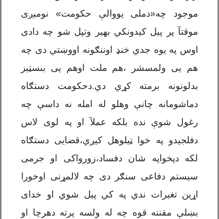
موجود چه«دملی یووالې حکومت» نومیږی
موقتآ پر پیل کیدونکي بهیر وتپل شو چه دادی
اوس په یوه جدي خنډ اوننګونه اووښتي دی چه
هم یی ولمسشر ،هم ملت اوهم یی بنسټیز
بدلونونه برمته کړي دي.دحکومت دستګاه
دماشومانه چانې وهلو له امله نه داسې چه
رغول شوې نده بلکه عملآ او په لوی لاس
دفلجیدو په خوا ټیلوهل کیږي،قضایی دستګاه
لکه دپخواپه شان دفساد،زورواکی او جرمی
سیستم دفاعی سنګر دی چه لالمړنی اوخورا
اړین تغیرات ندي په کي پیل شوي او خدای
بښلې مقننه قوه چه له ولسه پرته دهرچا او