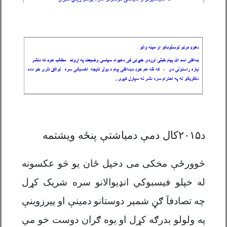
د۲۰۱۵کال دمې دمیاشتې پنځه ویشتمه
څوورځې مخکی می دخپل ځان یو څو عکسونه
له خپلو فیسبوکي انډیوالانو سره شریک کړل
چه تصادفآ ګڼ شمېر دوستانو دمینې او پیرزوینې
په ولولو بدرګه کړل او یوه ګران دوست خو مي