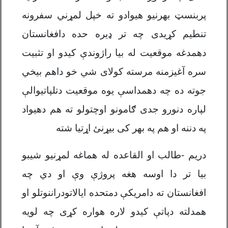
پربنسټ بهرنیو هیوادو ته خپل لمړني سفرونه
تنطیم کړیدی چه تر ډیره حده دافغانستان
دهمدغه موقعیت له بیا راژوندې کیدو او تثبیت
سره آغیزمنه مرسته کولای شي خو داهم بیخي
جوته ده چه دهمداسې یوه موقعیت دتلپاتیوالې
لپاره دنورو جدی ګامونو اوچتولو ته هم دهیواد
په دننه او هم په بهر کی بیړنئ اړتیا شته
دریم -طالب او القاعده له هماغه لمړنیو شیبو
بیا تر دا اوسه هغه پروژې وې او دي چه
افغانستان ته دامریکې دمتحده ایالاتودراننوتلو او
همدلته دپاتې کیدو لاره هواره کړی چه لویه