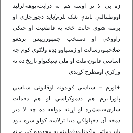
زه یی لا تر اوسه هم په درایت،پوهه،لرلید
اووطنپالنې باندې شک نلرم)باید دجوړجاړي او
برمته شوي حالت څخه په قاطعیت او چټکي
راووځي او دمنتخب جمهوررییس پرهغو
صلاحیتو،رسالت او ژمنتیاوو ډډه ولګوی کوم چه
اساسي قانون،ملت او ملي ښېګڼواو تاریخ ده ته
ورکړې اومطرح کړېدي
څلورم – سیاسي ګوندونه اوقانونی سیاسي
پلورالیزم هم ددموکراسي او هم د«ملت
سازی»بنسټیزه او اړینه مولفه ده چه لا ډیر
دمخه آن دخپلواکي دبیا ترلاسه کولو سره بلود
باید دولتي واکمنانودقوانینو په محدوده کی ورته