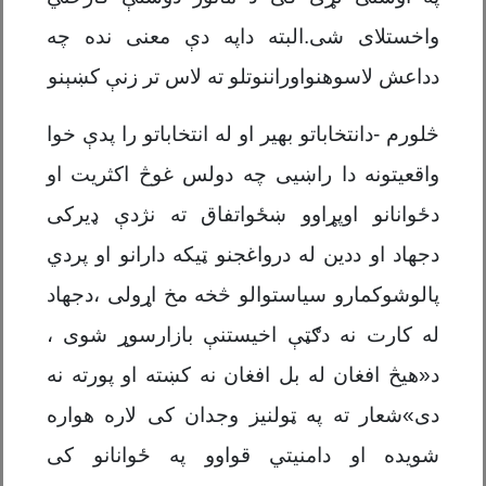
واخستلای شی.البته داپه دې معنی نده چه
دداعش لاسوهنواوراننوتلو ته لاس تر زنې کښېنو
څلورم -دانتخاباتو بهیر او له انتخاباتو را پدې خوا
واقعیتونه دا راښیی چه دولس غوڅ اکثریت او
دځوانانو اوپړاوو ښځواتفاق ته نژدې ډیرکی
دجهاد او ددین له درواغجنو ټیکه دارانو او پردي
پالوشوکمارو سیاستوالو څخه مخ اړولی ،دجهاد
له کارت نه دګټې اخیستنې بازارسوړ شوی ،
د«هیڅ افغان له بل افغان نه کښته او پورته نه
دی»شعار ته په ټولنیز وجدان کی لاره هواره
شویده او دامنیتي قواوو په ځوانانو کی