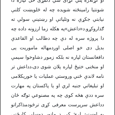
او کړنلاره پلي کړای شي دلمړی ځل لپاره دا
شونتیا رامینځته شویده چه له څلوېښت کلنې
نیابتي جکړې نه وتلپاتې او رښتینې سولې ته
ګذاروکړو.د«داعش»په هکله زما ارزونه داده چه
دا پروژه سره له دې چه دطالب او القاعدې
بدیل دی خو اصلی اوږدمهاله ماموریت یی
دافغانستان لپاره نه بلکه زموږ دشاوخوا سیمې
او منځنی ختیځ لپاره پلان شوی دی،دداعش تر
نامه لاندې ځني وروستي عملیات یا خوریکلامی
او تبلیغاتي جنبه لري او یا پاکستان په مهارت
سره ددې هڅه کوی چه په مصنوعي توګه ځان
دداعش سرپرست معرفی کړی ترڅودمذاکراتو
په اوسنئ لړئ کی د مانور دوسلې کارځني