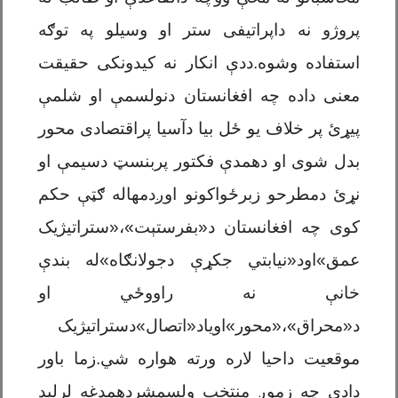
پروژو نه داپراتیفی ستر او وسیلو په توګه
استفاده وشوه.ددې انکار نه کیدونکی حقیقت
معنی داده چه افغانستان دنولسمې او شلمې
پیړئ پر خلاف یو ځل بیا دآسیا پراقتصادی محور
بدل شوی او دهمدې فکتور پربنسټ دسیمې او
نړئ دمطرحو زبرځواکونو اوږدمهاله ګټې حکم
کوی چه افغانستان د«بفرستېت»،«ستراتیژیک
عمق»اود«نیابتي جکړې دجولانګاه»له بندې
خانې نه راووځي او
د«محراق»،«محور»اویاد«اتصال»دستراتیژیک
موقعیت داحیا لاره ورته هواره شي.زما باور
دادی چه زموږ منتخب ولسمشردهمدغه لرلید