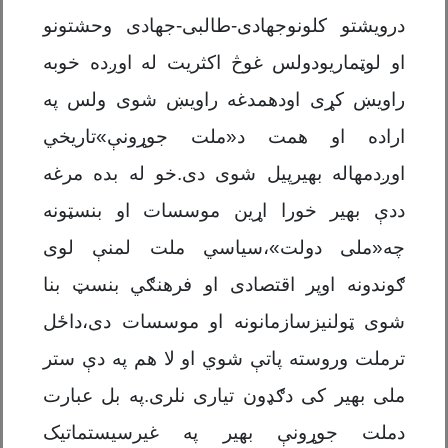
درویشتو کلونوجهادی-طالبی-جهادی وحشتونو
او لوټماریودولس غوڅ اکثریت له اوږده خوبه
راویښ کړی اودهمدغه راویښ شوی ولس په
اراده او همت د«ملت جوړونې»تاریخي
اوږدمهاله بهیرپیل شوی دی.خو له بده مرغه
ددې بهیر خورا اړین موسسات او بنسټونه
چه«ملی دولت»،سیاسي ملت لمنې لوی
ګوندونه اوپر اقتصادی او فرهنګي بنسټ بنا
شوی ټولنیزسازمانونه او موسسات دی،داځل
ترملت وروسته پاتې شوي او لا هم په دې ستر
ملی بهیر کی دګډون تیاری نلری.په بل عبارت
دملت جوړونې بهیر په غیرسیستماتیک