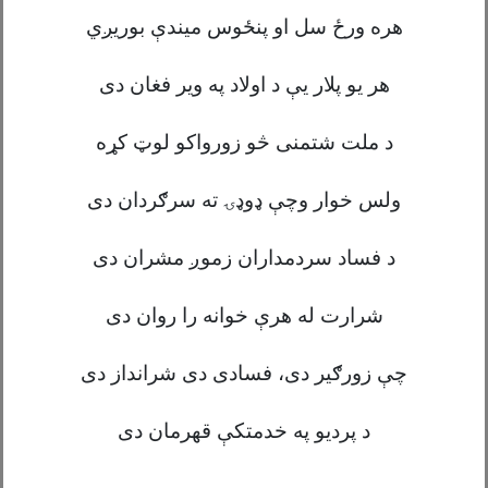
هره ورځ سل او پنځوس میندې بوریږي
هر یو پلار یې د اولاد په ویر فغان دی
د ملت شتمنی څو زورواکو لوټ کړه
ولس خوار وچې ډوډۍ ته سرګردان دی
د فساد سردمداران زموږ مشران دی
شرارت له هرې خوانه را روان د
ی
چې زورګیر دی، فسادی دی شرانداز دی
د پردیو په خدمت
کې قهرمان دی