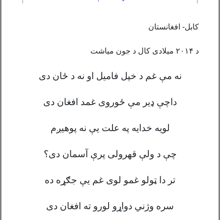
کابل- افغانستان
د ۲۰۱۴ میلادی کال د جون میاشت
نه مې غم د خپل فامیل او نه د ځان دی
داچې ډیر مې ځوروی غم
د افغان دی
لویه خدایه په علت یې نه پوهیږم
چې د ولې قهرولی پرې آسمان دی؟
تر دا ټولو غمو لوی غم یې جګړه ده
سره وژني دواړو لورو ته افغان دی