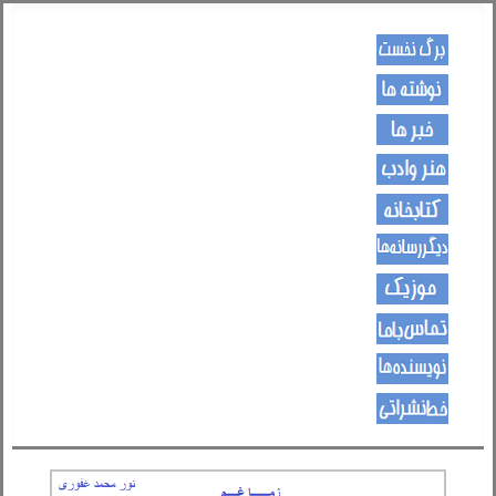
کـــــور پاڼه
لیکنی
خبرونه
هــــنر او ادب
کتـــــابونه
ســــایټــونه
مــــــوزیک
اړیکی
نویسنده ها
د هــــــوډکـړنلاره