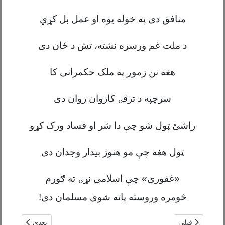
منافق دی په خوله یوه او عمل بل کړي
د ملت غم ورسره نشته، تش د ځان دی
هغه نن زموږ په ملک
حکمران
ی کا
سرچپه د ترقۍ کاروان روان دی
راشئ ټول شو چې دا شر او فساد ورک کړو
ټول هغه چې
مو
هنوز بیدار وجدان دی
«غفوري» چې اسلامي نړۍ ته ګورم
څومره وروسته پاته شوی مسلمان دی!
مطلب قبلی: سلیمان لایق او د لغمان زمری / بسم الله اکبری
مطلب بعدی: تبلي
قبلی
بعدی