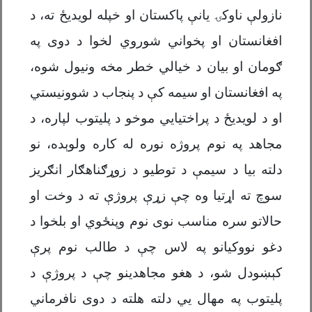
نازولې ناوکۍ یانې پاکستان او خپله لویدیځ ته، د
افغانستان او پخواني شوروي لخوا د دوی په
ګومان او بیان د خیالي خطر مخه ونیول شوه،
په افغانستان او سیمه کې د پنجاب د شوونیستي
او د لویدیځ د پراختیايي موخو د پلیتوب لپاره، د
مجاهد په نوم پروژه نوره له کاره ولوېده، نو
دلته بیا د سیمې د توطیو د زوړګناهګار انګریز
سوچ ته اړتیا وه چې زړې پروژې ته د وخت او
حالاتو سره مناسب نوی نوم وپنځوي او بلخوا د
دغو نووکیانو په لاس چې د طالب نوم پرې
کېښودل شو، د هغو مجاهدینو چې د پروژې د
پلیتوب په مهال يي دلته هلته د دوی نافرماني