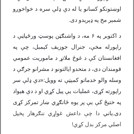
اوښتونکو کسانو یا له دې ډلې سره د خواخوږو
شمېر مخ په ډېرېدو دی.
د اکتوبر په ۶ مه،
د واشنګټن پوسټ ورځپاڼې د
راپورله مخې، جنرال جوزیف کېمبل، چې په
افغانستان کې د غوڅ ملاتړ د ماموریت عمومي
قومندان دی، د متحدو ایالتونو د مشرانو جرګې د
وسله والو خدماتو کمېټې ته وویل:«دې ډلې سر
راپورته کړی، عملیات یې پیل کړي او د دې هیواد
په ختیځ کې یې پر یوه ځانګړي ښار تمرکز کړی
دی.
یاني
دا چې داعش غواړي ننګرهار پخپل
اصلي مرکز بدل کړي!