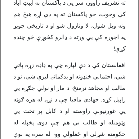
ته تشریف راووړ، سر يي د پاکستان په ایبټ اباد
کې وخوت، خو پاکستان ته په دې اړه هیڅ هم
ونه ویل شول، لا ونازول شو او د تاریخي چوپړ
په اجوره کې يي ورته د ډالرو کڅوړې څو چنده
کړې!
افغانستان کې د دې لپاره چې په ډاډه زړه پاتې
شي، احتمالي خنډونه او بدګمانۍ لیرې شي، نو د
طالب او مجاهد ترمنځ، د مار او نولي جګړه يي
راپیل کړه. جهادي مافیا چې د نړۍ له هره ګوټه
يي غوږنیولې راوسته او د کابل پر تخت يي
وټومبله او طالب يي هم چې دوی پخپله له
حکومته شړلی او ځغلولي وو، له سره په نوې