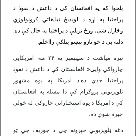
بلخوا که په افغانسان کې د داعش د نفوذ د
پراختیا په اړه د لویديځ تبلیغاتي کرونولوژي
وڅارل شي، ورځ تربلې د پراختیا په حال کې ده.
دلته يی د څو تازو پېښو بېلګې رااخلم:
تېره میاشت د سیپټمبر په ۲۴ مه، ا
مریکايي
چارواکي
وايی«
افغانستان کې د داعش د نفوذ
پراختیا جدي
ده.
د امریکا په یوه مشهور
تلویزیوني پروګرام کې دا مسله په افغانستان
کې د امریکا د یوه استخباراتي چاروکي له خولې
خپره
شوې ده
.
دغه ټلویزیوني خپرونه چي د جوزیف جي ټو