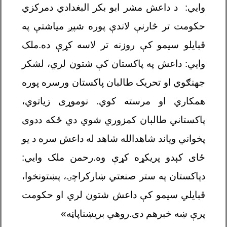
وايي: د داعش مشر ابو بکر البغدادي د
مرکزي
حکومت تر څارنې لاندې پوره شپږ میاشتې په
قبایلو سیمو کې روزنه تر لاسه کړې ده.
ملک
وايي: داعش په پاکستان کې شتون لري، لشکر
جهنګوي او تحریک طالبان پاکستان ورسره پوره
همکاري او مرسته کوي. نوموړی زیاتوي،
پاکستاني طالبان کمزوري شوي دي ځکه د
دوی
پخواني ویاند شاهدالله شاهد له داعش سره د یو
ځای کېدو پریکړه کړې وه.
رحمن ملک وايي:
د
پاکستان په ستر صنعتي ښارکراچۍ، پښتونخوا،
قبایلي سیمو کې داعش شتون لري او حکومت
پرې ښه خبرهم دی.
روهي بریښناپاڼه»