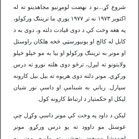
شروع کړ...نو د نهضت لومړنیو مجاهدینو ته له
اکتوبر
۱۹۷۳
نه تر
۱۹۷۷
پورې ما تریننګ ورکولو،
په هغه وخت کې د دوی قیادت دلته و، دوی به د
کابل له کالج او یونیورسټي څخه هلکان راوستل
او مونږ به تریننګ ورکولو او بیا به مو خپلو خپلو
ولایتونو ته لیږل، ترڅو دوی هلته نورو ته درس
ورکړي. مونږ دلته دوی هریوه ته بېل بېل کارونه
سپارل. رباني به شبنامې او داسې نور شیان
لیکل او حکمتیار د ارتباط کارونه کول.
لیکن د داود په وخت کي مونږ داسې وکړل چې
غوښتل مو داوود ته یو درس ورکړو. مونږ
احمدشا مسعود پنجشېر ته ولېږه. مونږ په