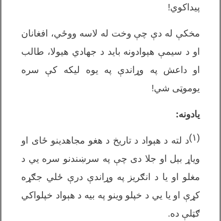
پیداکوي!
مخکې له دې چې وخت له لاسه ووځي، افغانان
او د سیمې هېوادونه باید د جهادي هیولا، طالب
او داعش په وړاندې په یوه لیکه کې سره
یوموټی شي!
یادونه:
(۱)
د لته د هېواد د تاریخ د هغو مجاهدینو ځای او
ویاړ بېل او جلا دی چې په سرښندنو سره يي د
مغلو او یا د انګریز په وړاندې درې ځلي جګړه
کړې او یا يي د خپلو وینو په بیه د هېواد خپلواکي
ګټلې ده.