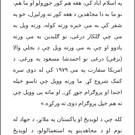
په اسلام اباد کې، هغه هم کور جوړولو او ما هم،
نو ما به دا مجاهدین د هغه کور ته ورلیږل، خو په
شفر کې به مې خبره ورته کوله، ورته ویل به
مې چې ګلکار درغی، نو ګلبدین به مې ورته
یادوو او چې به مې ورته ویل چې د بجلي والا
(برقي) درغی نو احمدشا مسعود به ورغی. د
امریکا سفارت په می
۱۹۷۹
کې له دوی سره
کمک شروع کړ. ما ورته وویل چې تاسو خپله
اجندا او پروګرام جوړ کړۍ او ماته یی وویل چې
ته هم خپل پروګرام دوی ته ورکړه.»
کله چې د لویديځ او پاکستان په ملاتړ، د جهاد له
نوم او د مجاهدینو په استعمالولو، د لویدیځ