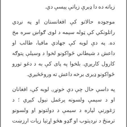
زیاته ده دا ډېرې زیاتې پیسې دي.
موجوده حالاتو کې افغانستان او په نږدي
راتلونکي کې ټوله سیمه د لوی ګواښ سره مخ
ده. په دې لوبه کې جهادي مافیا، طالب او
داعش د شیطاني ځواکونو لخوا د وسیلې پتوګه
کارول کاریږي. بلخوا په پای کې به د دغو تورو
ځواکونو ډیری برخه داعش ته وروڅڅیږي.
په داسې حال چې دې خونړۍ لوبه کې، افغانان
او د سیمې ولسونه یرغمل نیول کیږي ؛ د
ژغورنې لپاره د سیمې د دولتونو او ولسونو
ترمنځ د نږدیتوب او ګډو هڅو اړتیا زیات ارزښت