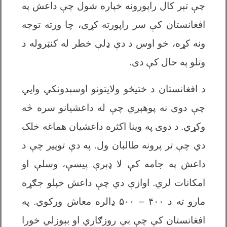
چې تېر کال راپورونه خپاره شول چې داعش په
افغانستان کې سر راپورته کړی، چا ورته توجه
ونه کړه
،
خو اوس د دې ډلې خطر له کنټروله د
وتلو په حال کې دی.
د افغانستان د ختیځو ولایتونو اوسېدونکي وايي
چې دوی نه پوهېږي چې له داعشیانو سره څه
وکړي. د دوی په وینا اکثره داعشیان هماغه خلک
دي چې تر پرونه طالبان ول. په دې توپیر چې د
داعش په جامه کې لا ډېرې پیسې، وسلې او
امکانات لري. اوازې دي چې داعش خپلو جګړه
مارو ته د
۴۰۰ – ۵۰۰
ډالره معاش ورکوي. په
افغانستان کې چې بې روزګاري او بېوزلي خورا