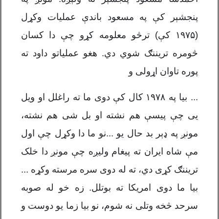
پنجشېر کې په مسعود باندې عملیات وکړل
(
۱۹۷۵
کې) ترڅو معلومه کړو چې دا کسان
څومره تریننګ شوي دي. هغو عملیاتو داود ته
پوره تاوان اړولی و
... بیا په
۱۹۷۸
کال کې دوی ما ته راغلل او ویل
یی چې پيسې هم نشته او بل شی هم نشته،
مونږ په ډېر بد حال یو ...نو ما دا وکړل چې اول
مې شاه ایران ته پيغام ولیږه چې مونږ دا خلک
تریننګ کړی دي، ته له دوی سره مرسته وکړه ...
بیا ما دوی امریکا ته بوتلل. زه خو له صوبه
سرحد څخه وتلی نه شوم، نو بیا زما یو دوست و