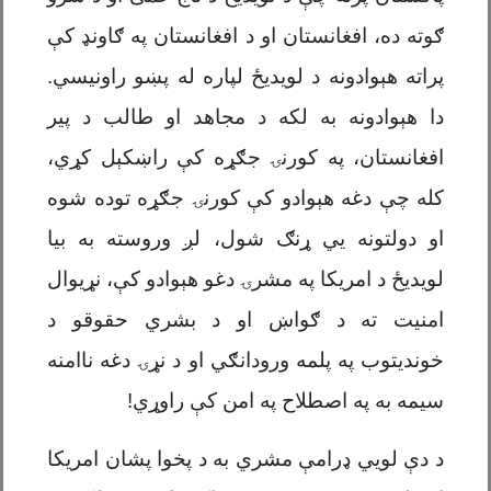
ګوته ده، افغانستان او د افغانستان په ګاونډ کې
پراته هېوادونه د لویدیځ لپاره له پښو راونیسي.
دا هېوادونه به لکه د مجاهد او طالب د پیر
افغانستان، په کورنۍ جګړه کې راښکېل کړي،
کله چې دغه هېوادو کې کورنۍ جګړه توده شوه
او دولتونه يي ړنګ شول، لږ وروسته به بیا
لویديځ د امریکا په مشرۍ دغو هېوادو کې، نړیوال
امنیت ته د ګواښ او د بشري حقوقو د
خوندیتوب په پلمه ورودانګي او د نړۍ دغه ناامنه
سیمه به په اصطلاح په امن کې راوړي!
د دې لويي ډرامې مشري به د پخوا پشان امریکا