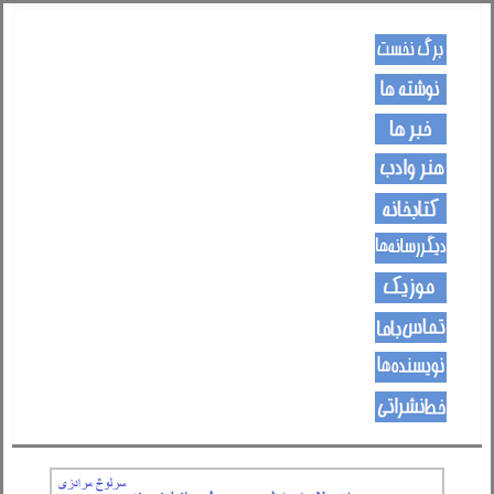
کـــــور پاڼه
لیکنی
خبرونه
هــــنر او ادب
کتـــــابونه
ســــایټــونه
مــــــوزیک
اړیکی
نویسنده ها
د هــــــوډکـړنلاره