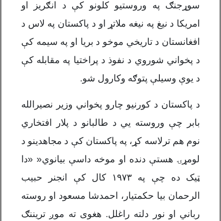
سوړجنګ په وروستیو کلونو کې د انګریز او
امریکا د نیغ په نیغه ملاتړ او د پاکستان په لاس د
افغانستان د تاریخي موخو د بریا او په سیمه کې
د پخواني شوروي د نفوذ د پراختیا په مقابله کې
د یوې وسیلې پتوګه وکارول شو.
د پاکستان د کورنیو چارو پخواني وزیر نصیرالله
بابر چې وروسته يي د طالبانو د پلار افتخاري
نوم هم ترلاسه کړ، په پاکستان کې د مجاهدینو د
لومړۍ هستې دنده او موخه داسې بیانوي« «دا
ټیک ده چې په
۱۹۷۳
کال کې انجنر حبیب
الرحمان بیا حکمتیار، احمدشا مسعود او روسته
رباني او نور دلته راغلل. هغوی ته موږ تریننګ