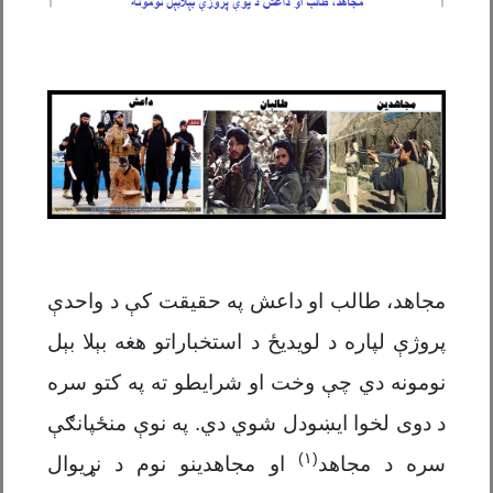
مجاهد، طالب او داعش په حقیقت کې د واحدې
پروژې لپاره د لویديځ د استخباراتو هغه بېلا بېل
نومونه دي چې وخت او شرایطو ته په کتو سره
د دوی لخوا ایښودل شوي دي. په نوې منځپانګې
(۱)
سره د مجاهد
او مجاهدینو نوم د نړیوال