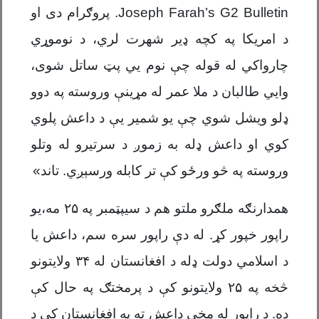
Joseph Farah’s G2 Bulletin
. پروګرام دی او
د امریکا په کچه ډیر شهرت لري
،
د
نوموړي
چارواکي
له قوله
چې نوم یي پټ ساتل شوی
،
و
ايي
طالبان د ملا عمر له مړینې وروسته په دوو
ډلو ویشل شوي چې یو شمیر يې د داعش پلوي
کوي او داعش ډله به زموږ د سرتیرو له وتلو
وروسته په څو ورځو کې تر کابله ورسېږي.
تاند»
همدارنګه ملګرو ملتو هم د سیپټمبر په ۲۵ مه،
یو
راپور خپور کړ.
له دې راپور سره سم، داعش یا
د
اسلامي دولت ډله د افغانستان له
۳۴
ولایتونو
څخه په
۲۵
ولایتونو کې د پرمختګ په حال کې
ده. د راپور له مخې داعش ته په افغانستان کې د