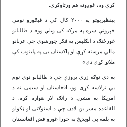
کړې وه، غوږونه هم ورتاوکړي.
بېنظیربوټو په ۲۰۰۰ کال کې د فیګورو نومې
خپرونې سره په مرکه کې ویلي وو« د طالبانو
غورځنګ د انګلیس په فکر جوړشوی چې عربانو
مالي مرسته کړې او پاکستان يی په پلیتوب کې
ملاتړ کړی دی»
په دې توګه زړې پروژې چې د طالبانو نوی نوم
يي ترلاسه کړی وو، افغاستان او سیمې ته د
امریکا په مشرۍ د راتګ لار هواره کړه. د
القاعده مشر بن لادن چې د استوګنې او ټکولو
په پلمه يي لویدیځ په خورا غورو فش افغانستان