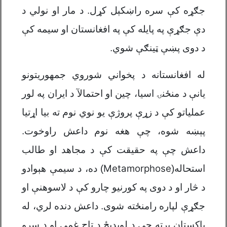
جګړه کې سره راښکېل کړل. د مار او نولي د
دې جګړې په پایله کې په افغانستان او سیمه کې
د دوی پښې ټینګې شوي.
له افغانستانه د پخواني شوروي جمهوریتونو
یانې د منځنۍ اسیا، چین او احتمالآ د ایران په لور
عملیاتو کې د زړې پروژې یو نوي نوم ته بیا اړتیا
پېښه شوه، چې هغه نوم داعش راوخوت.
داعش چې په حقیقت کې د مجاهد او طالب
Metamorphose
استحاله(
) ده، د سیمې هېوادو
د څار او د دوی په کورنیو چارو کې د لاسوهنې او
جګړې لپاره رامنځته شوی. داعش دنده لري، له
پاکستان پرته چې د لویدیځ د تاج غمی او د سرو