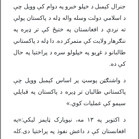
جنرال کېمبل د خپلو خبرو په دوام کې وویل چې
د اسلامي دولت وسله واله ډله د پاکستان پولې
ته
نږدې
د افغانستان په ختیځ کې تر ډېره په
ننګرهار ولایت کې متمرکز ده. دا ډله د پاکستاني
طالبانو د غړیو په خپلولو سره د پراختیا په حال
کې ده.
د واشنګټن پوسټ پر اساس کېمبل وویل چې
پاکستاني طالبان تر ډېره د پاکستان په قبایلي
سیمو کې عملیات کوي.
»
د اکتوبر په ۱۳ مه، نیویارک ټایمز لیکي:
«
په
افغانستان کې د داعش نفوذ په پراختیا دی
.
کله