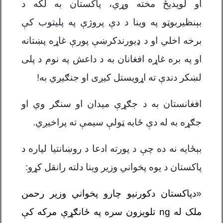
او لویدیځ مخته وړي، پاکستان به لکه د
بېنظیربوټو په وینا د دې پروژې په پلیتوب کې
برخه اخلي او د ډيورندکرښې پورې غاړه پښتانه
او په بره غاړه افغانان به د داعش په نوم د پلی
لښکر دندې ته اړویستل کیږی او جنګیږي به!
افغانستان به د جګړې میدان او سنګر وي او
جګړه به له دې ځایه ټولې سیمې ته پراخیږي.
بېځایه نه ده چې د پورته ادعا د روښانتیا لپاره د
پاکستان د یوه پخواني وزیر وینا دلته رانقل کړو:
«
د
پاکستان دکورنیو چارو پخواني وزیر رحمن
ملک له
ng
تلویزون سره په ځانګړې مرکه کې