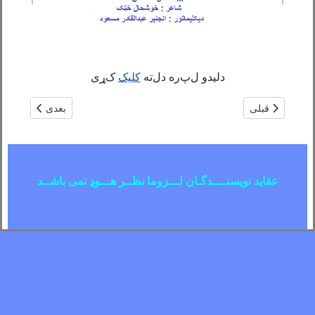
دلیدو ل
پ
ره د
ل
ته
کلیک
ک
ړی
مطلب قبلی: دګوندونو دمالی چارو تنظیم / (دوهمه برخه) / نورمحمد 
مطلب بعدی: د هل
قبلی
بعدی
عقاید نویسنــــدگـان لـــزوما نظــر هـــوډ نمی باشــد