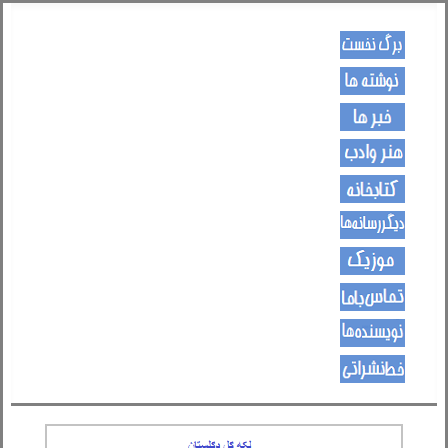
کـــــور پاڼه
لیکنی
خبرونه
هــــنر او ادب
کتـــــابونه
ســــایټــونه
مــــــوزیک
اړیکی
نویسنده ها
د هــــــوډکـړنلاره