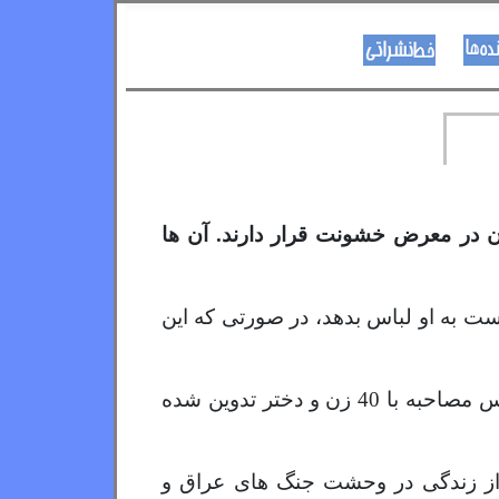
نویسنده ها
د هــــــوډکـړنلاره
ن در معرض خشونت قرار دارند. آن ها
ست به او لباس بدهد، در صورتی که این
این گزارش که روز دوشنبه توسط این سازمان حامی حقوق بشری نشر شد، در ماه گذشته براساس مصاحبه با 40 زن و دختر تدوین شده
س از زندگی در وحشت جنگ های عراق و