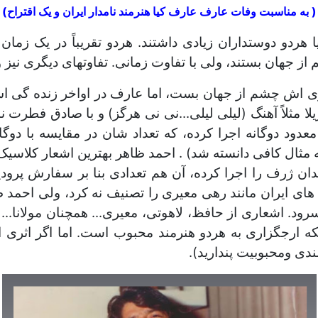
(
به مناسبت وفات عارف عارف کیا هنرمند نامدار ایران و یک اقتراح)
ردو دوستداران زیادی داشتند. هردو تقریباً در یک زما
 جهان بستند، ولی با تفاوت زمانی. تفاوتهای دیگری نیز و
ی اش چشم از جهان بست، اما عارف در اواخر زنده گی اش
یلا مثلاً آهنگ (لیلی لیلی...نی نی هرگز) و با صادق فطرت ن
معدود دوگانه اجرا کرده، که تعداد شان در مقایسه با د
مثال کافی دانسته شد) . احمد ظاهر بهترین اشعار کلاسیک
ژرف را اجرا کرده، آن هم تعدادی بنا بر سفارش پرودیوس
های ایران مانند رهی معیری را تصنیف نه کرد، ولی احمد 
ود. اشعاری از حافظ، لاهوتی، معیری... همچنان مولانا... 
که ارجگزاری به هردو هنرمند محبوب است. اما اگر اثری ا
ندی ومحبوبیت پندارید).