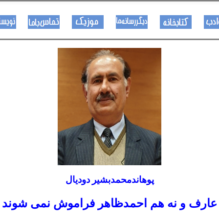
هــــنر او ادب
کتـــــابونه
ســــایټــونه
مــــــوزیک
اړیکی
پوهاندمحمدبشیر د
ودیال
عارف و نه هم احمدظاهر فراموش نمی شوند