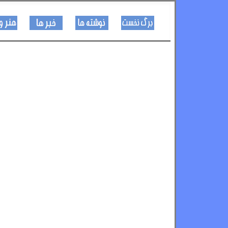
کـــــور پاڼه
لیکنی
خبرونه