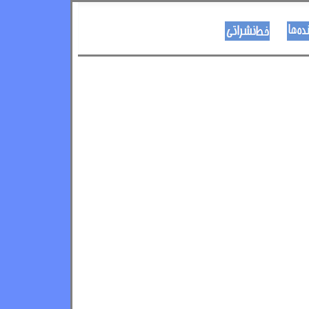
نویسنده ها
د هــــــوډکـړنلاره