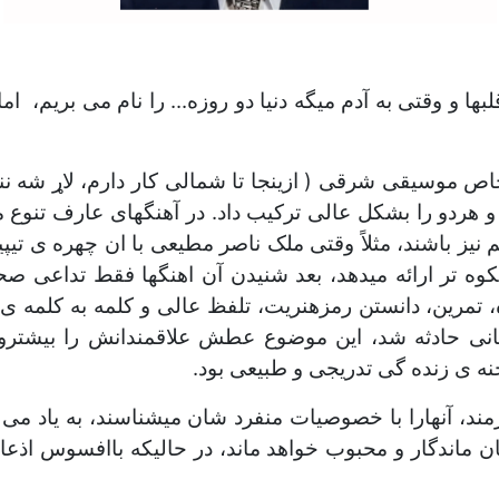
ها و وقتی به آدم میگه دنیا دو روزه... را نام می بریم، اما
اص موسیقی شرقی ( ازینجا تا شمالی کار دارم، لاړ شه ننګ
)؛ در هردو موفق و هردو را بشکل عالی ترکیب داد. در آهنگهای عار
 نیز باشند، مثلاً وقتی ملک ناصر مطیعی با ان چهره ی تی
وه تر ارائه میدهد، بعد شنیدن آن اهنگها فقط تداعی صح
 تمرین، دانستن رمزهنریت، تلفظ عالی و کلمه به کلمه ی
انی حادثه شد، این موضوع عطش علاقمندانش را بیشترو
ه ی زنده گی تدریجی و طبیعی بود.
، آنهارا با خصوصیات منفرد شان میشناسند، به یاد می آورن
ان ماندگار و محبوب خواهد ماند، در حالیکه باافسوس اذع