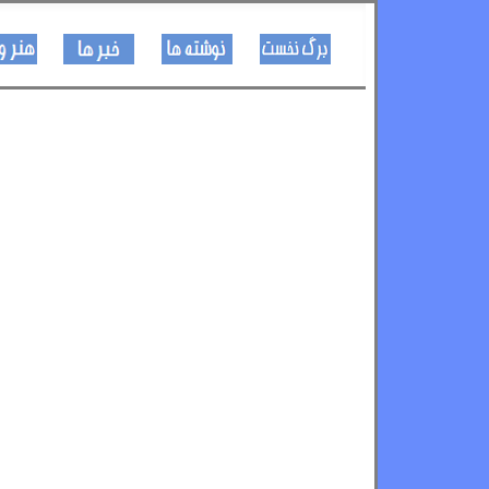
کـــــور پاڼه
لیکنی
خبرونه