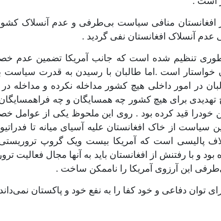
 است .
 افغانستان منافی سیاست بی‌طرفی و عدم آنسلاک کشور ش
 عدم آنسلاک افغانستان نفی گردید .
ن طوری تنظیم شده است که جانب آمریکا تضمین عدم خصوم
ان خواستار است .اما طالبان با رسیدن به قدرت سیاست ب
ن در امور داخلی هیچ کشور مداخله نکرده و مداخله در ا
چ تهدیدی برای هیچ کشور چه همسایگان و چه فراهمسایگان 
ین خودرا قید کرده بود . روی این ملحوظ یکی از عوامل خصو
سیاست از خاک افغانستان علیه آسیای میانه تا فدراتی
خلاف پالیسی است که آمریکا بیست ویک گروپ تروریست
ود و با رفتنش از افغانستان باید به آنها مجال فعالیت ترو
طرفی این آرزوی آمریکا را ناممکن ساخت .
 توان دفاعی و خود کفا را به نفع خود و پاکستان نمی‌داند.
می گذرد؟/محمد ولی