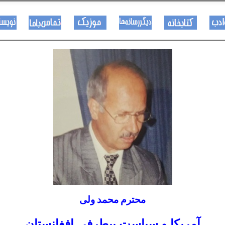
هــــنر او ادب
کتـــــابونه
ســــایټــونه
مــــــوزیک
اړیکی
محترم محمد ولی
آمریکا و سیاست بیطرفی افغانستان