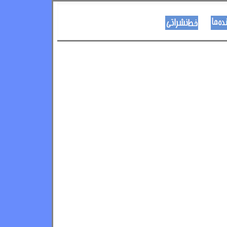
نویسنده ها
د هــــــوډکـړنلاره