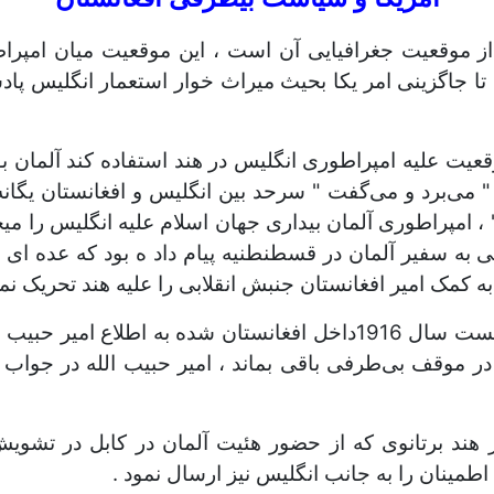
 موقعیت جغرافیایی آن است ، این موقعیت میان امپراط
ی تا جاگزینی امر یکا بحیث میراث خوار استعمار انگلیس پا
ت علیه امپراطوری انگلیس در هند استفاده کند آلمان بود
 " می‌برد و می‌گفت " سرحد بین انگلیس و افغانستان یگان
، امپراطوری آلمان بیداری جهان اسلام علیه انگلیس را می
نی به سفیر آلمان در قسطنطنیه پیام داد ه بود که عده ای
 به کمک امیر افغانستان جنبش انقلابی را علیه هند تحریک نما
هیئت نظامی جرمنی در آگست سال 1گست سال 1916داخل افغانستان شده 
در موقف بی‌طرفی باقی بماند ، امیر حبیب الله در جواب 
هند برتانوی که از حضور هئیت آلمان در کابل در تشویش ب
طمینان را به جانب انگلیس نیز ارسال نمود .