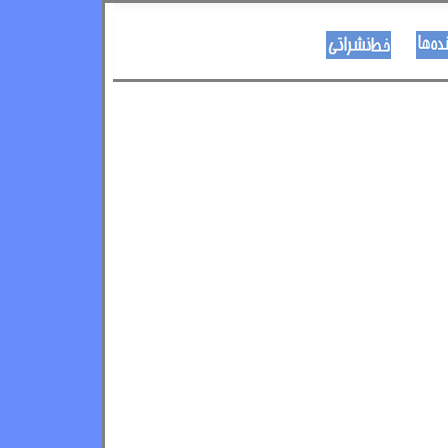
نویسنده ها
د هــــــوډکـړنلاره