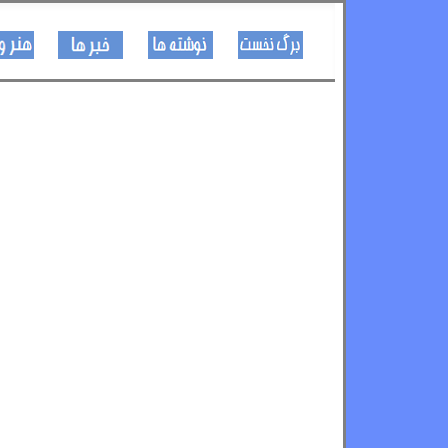
کـــــور پاڼه
لیکنی
خبرونه