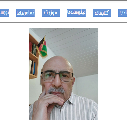
هــــنر او ادب
کتـــــابونه
ســــایټــونه
مــــــوزیک
اړیکی