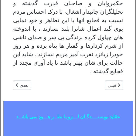
حکمروایان و صاحبان قدرت گذشته و
تحلیلگران جانبدار اشغال، با درک احساس مردم
نسبت به فجایع انها با این تظاهر و خود نمایی
بوی گند اعمال شانرا بلند نسازند ، با اندوخته
های چپاول کرده بزندگی بی سر و صدای ناشی
از شرم کردارها و گفتار ها پناه برده و هر روز
خودرا زبانزد نفرت آمیز مردم نسازند . شاید این
حالت برای شان بهتر باشد تا یاد آوری مجدد از
فجایع گذشته .
مطلب قبلی: توافقنامه نظامی روسیه با طالبان هدف چیست و اهمیت آ
مطلب بعدی: به ح
قبلی
بعدی
عقاید نویسنــــدگـان لـــزوما نظــر هـــوډ نمی باشــد