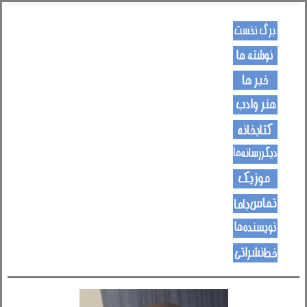
کـــــور پاڼه
لیکنی
خبرونه
هــــنر او ادب
کتـــــابونه
ســــایټــونه
مــــــوزیک
اړیکی
نویسنده ها
د هــــــوډکـړنلاره