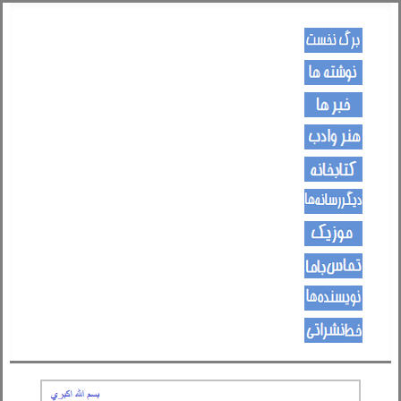
کـــــور پاڼه
لیکنی
خبرونه
هــــنر او ادب
کتـــــابونه
ســــایټــونه
مــــــوزیک
اړیکی
نویسنده ها
د هــــــوډکـړنلاره