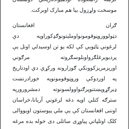
موسخت ولړزول بیا هم مبارک اوبرکت
.
ګران افغانستان
دټولووروڼوقومونواوملیتونوګډکوراوپه دې
لرغوني ټاټوبي کې لکه یو تن اوسیدلي اوتل یې
پردیویرغلګرواوبلوسګروته مرګوني
اوریزمریزکوونکي ګوزارونه ورکړي دي اودتاریخ
په اوږدوکې وروڼوقومونوپه خورادرنښت
ډیرګړوپښتنوپرګنواوولسونوته دمشرورورپه
سترګه کتلي اوپه دغه لرغوني آریانا،خراسان
اوننی افغانستان کې یې ملي پیوستون اویووالی
کلک اوتلپاتې پیاوړی ساتلی دی خوله بده مرغه