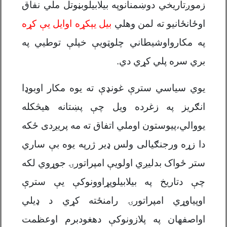
زموږتاریخي دوښمنانوپه بیلابیلوبڼوتل ملي نفاق
اوځانځانیو ته لمن وهلي
بیل یې
کړه اوایل یې کړه
په مکارواوشیطاني چلوټویې خپلې توطیي په
بري سره پلي کړي دي
.
یوي سیاسي سترې غونډې ته یوه مکار اوبوډا
انګریز په زغرده ویل چې پښتانه هیڅکله
یووالي،پیوستون اوملي اتفاق ته مه پریږدی ځکه
دا زړه ورجنګیالی ولس ډیر ژرپه یوه بې ساري
ستر ځواک بدلیږي اولویې امپراتورۍ جوړوي لکه
چې دتاریخ په بیلابیلوپړاوونوکې یې سترې
اوپیاوړي امپراتورۍ رامنځته کړي د ډیلي
اواصفهان په پلازونوکې دهغودبرم اوعظمت