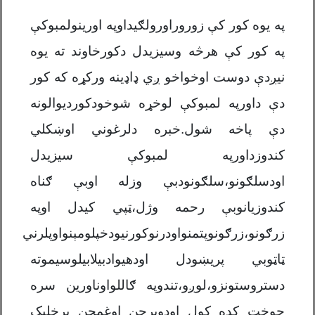
په یوه کور کې زوروراورولګیداوپه اورینولمبوکې
په کور کې هرڅه وسیزیدل دکورخاوند ته یوه
نیږدې دوست اوخواخو ږي ډاډینه ورکړه که کور
دې داورپه لمبوکې لوخړه شوخودکوردیوالونه
دې پاخه شول.خبره دلرغوني اوښکلي
کندوزداورپه لمبوکې سیزیدل
اودسلګونو،سلګونودبې وزله اوبې ګناه
کندوزیانوبې رحمه وژل،ټپي کیدل اوپه
زرګونو،زرګونوپتمنواودرنوکورنیودخپلومېنواوپلرني
ټاټوبي پریښودل اودهیوادبیلابیلوسیموته
دستروستونزو،لوږو،تندوپه ګاللواوناورین سره
جوخت کډه کول اودویرجن اوغمجن برخلیک