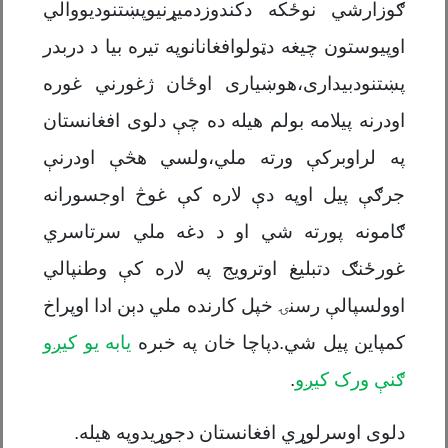
ګوزارشي نوځکه دکندوزدمیړنیوپښتنودیووالي
اوپیوستون چیغه دټولوافغانانوپه تیره بیا د دربدر
پښتنودبیداری،هوښیاری اوځان ژغورني غوره
اودرنه پیلامه بولم هیله ده چې دلوی افغانستان
په لراوبرکې ورته ملي،ولسي هڅې اودرنې
جرګې پیل اوپه دې لاره کې غوڅ اوجسورانه
ګامونه پورته شي او د دغه ملي سرتاسري
غورځنګ دتبلیغ اوترویج په لاره کې وطنپالي
اوولسپالې رسنۍ خپل کارنده ملي دېن ادا اوپراخ
کمپاین پیل شي.دپاچا خان په خبره
یابه یو کیږو
ګنې ورک کیږو
.
دلوی اوسرلوړي افغانستان دجوړیدوپه هیله
.