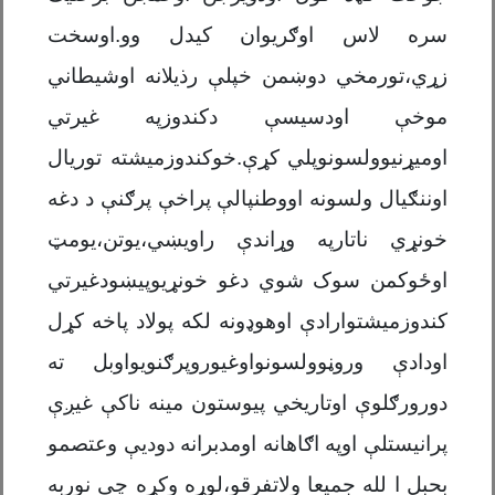
سره لاس اوګریوان کیدل وو
.
اوسخت
زړي،تورمخي دوښمن خپلې رذیلانه اوشیطاني
موخې اودسیسې دکندوزپه غیرتي
اومیړنیوولسونوپلي کړې.خوکندوزمیشته توریال
اوننګیال ولسونه اووطنپالې پراخې پرګنې د دغه
خونړي ناتارپه وړاندې راویښي،یوتن،یومټ
اوځوکمن سوک شوي دغو خونړیوپیښودغیرتي
کندوزمیشتوارادې اوهوډونه لکه پولاد پاخه کړل
اودادې وروڼوولسونواوغیوروپرګنویواوبل ته
دورورګلوې اوتاریخي پیوستون مینه ناکې غیږې
پرانیستلې اوپه اګاهانه اومدبرانه دودیې وعتصمو
بحبل ا لله جمیعا ولاتفرقو،لوړه وکړه چې نوربه