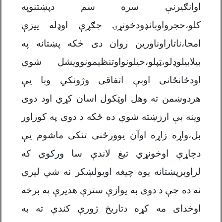
اوانګیرنې سره سم دپښتنوپه
کلو،حجرواوبانډودخونړۍ جګړې اوډله ییزې
امحا،ناتاراوناورین روان دی ځکه پښتانه په
بیلابیلوډلو،ټپلو،خیلونواوتنظیمونوویشل شوي
اودځانځانی اوبې اتفاقی وژونکي وبا یې
هردوښمن ته وهل اوټکول اسان کړي اود دوی
وینه بې ارزښته شوي ده ځکه د دوی په کوراور
بل،واړه زاړه اوآن یوورځنی تنکی ماشوم یې
دچاړې اوخونړي تیغ لاندې سا ورکوي که
لراوبرپښتانه یوه چیغه اویولښکر نه شي لیري
نه ده چې د دوی به یوازې سترې هدیرې په برخه
اوخدای مه کړه دتاریخ ژورې کندې ته به