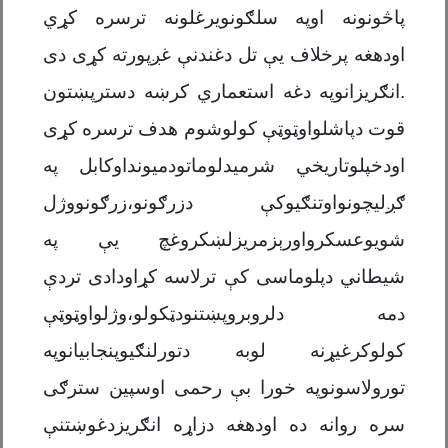
پاڅونونه اوپه سلګونویرغلونه ترسره کړي
اودهغه پرخلاف یې تل دغندنې غږپورته کړی دی
.انګریزانوپه دغه استعماري کرښه دسترپښتون
قوت دپاشلواوټوټې کولوشوم هدف ترسره کړی
اودخپلوتاریخي شرمیدلوماتودمیونداوکابل په
ګږلیچونواوتنګیوکې دزرګونو،زرګونووژل
شویوعسکرواورېزمریزلښکروغچ یې په
شیطاني دپلوماسی کې ترلاسه کړاودادی تردې
دمه دلروبروپښتنودټکولو،وژلواوټوټې
کولوکرغیړنه لوبه دتورلنګیوپنجابیانوپه
تورولاسونوپه خورا بې رحمی اوسپین سترګی
سره روانه ده اودهغه دزاړه انګریزدغوښتنې