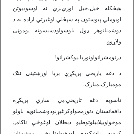
هیڅکله خیل،خیل اوزي،زي نه اوسودیوتن
اویوملي پیوستون په سپڅلي اوغیرتي اراده به د
دوښمنانوهر ډول بلوسواودسیسوته یوموټی
ولاړوو.
درنومشرانواوتوریالیوکشرانو!
د دغه یاریخي پریکړې بریا اورښتینی ننګ
مومبارک،مبارک
.
تاسوپه دغه تاریخي،بې ساري پریکړه
دافغانستان دتورمخواوکرغیړنودوښمنانوپه ناولو
موخواوبیلابیلوتوطیو دبطلان اوغوڅې ناکامۍ
کرښه راښکوده اودهیوادتاریخي دوښمنان