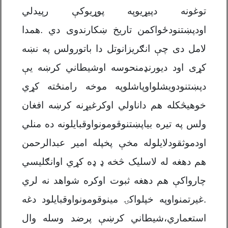
توغونه دپیړیوپه پوړیوکې رپیدلي
اودپښتنودځواکمن تاریخ ښکارندوی دي .همدا
لامل دی چې انګریزانوتل دا باتورولس په نښه
کړی اود دیورنډمنحوسه اوشیطاني کرښه یې
دپښتنودویشلواوپاشلوپه موخه رامنځته کړي
خوهیڅکله هم داناولي اوکرغیړنه کرښه افغان
ولس په تیره بیاپښتنوقومونواوقبایلونه ده منلي
اودموثقودلایلوله مخې پخپله امیر عبدالرحمن
هم دهغه له لاسلیک څخه ډ ډه کړي اوانګلیسي
چارواکې هم دهغه ثبوت اوکره شواهد نه لري
.غیرتمنواوپه خپلواکۍ مینوقومونواوقبایلود دغه
استعماري،شیطاني کرښې پرضد وسله وال