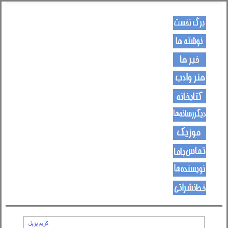
کـــــور پاڼه
لیکنی
خبرونه
هــــنر او ادب
کتـــــابونه
ســــایټــونه
مــــــوزیک
اړیکی
نویسنده ها
د هــــــوډکـړنلاره